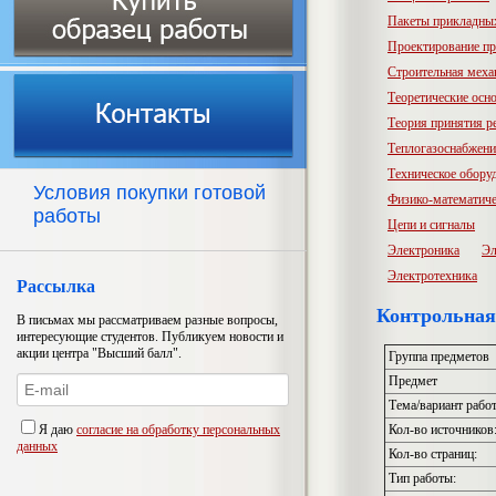
Пакеты прикладны
Проектирование пр
Строительная меха
Теоретические осн
Теория принятия р
Теплогазоснабжени
Техническое обору
Условия покупки готовой
Физико-математиче
работы
Цепи и сигналы
Электроника
Эл
Электротехника
Рассылка
Контрольна
В письмах мы рассматриваем разные вопросы,
интересующие студентов. Публикуем новости и
акции центра "Высший балл".
Группа предметов
Предмет
Тема/вариант рабо
Я даю
согласие на обработку персональных
Кол-во источников
данных
Кол-во страниц:
Тип работы: