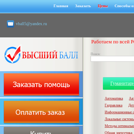
Главная
Заказать
Цены
Способы о
vball5@yandex.ru
Работаем по всей Р
Поиск:
Гуманитар
Автоматика
Ав
Гидравлика
Дет
Информационные с
Локальные системы
Методы оптимальн
Общая энергетика