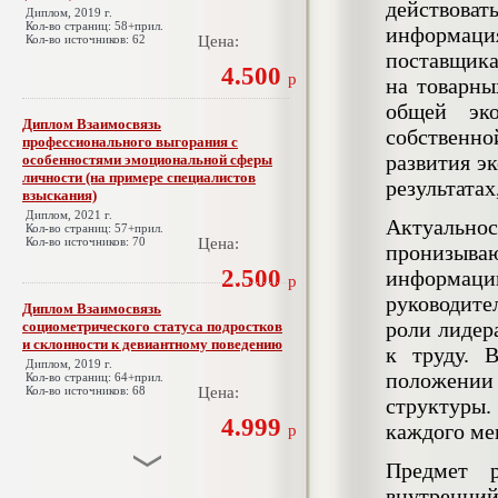
действова
Диплом, 2019 г.
Кол-во страниц: 58+прил.
информаци
Кол-во источников: 62
Цена:
поставщика
4.500
р
на товарны
общей эк
Диплом Взаимосвязь
собственн
профессионального выгорания с
развития э
особенностями эмоциональной сферы
личности (на примере специалистов
результатах
взыскания)
Диплом, 2021 г.
Актуально
Кол-во страниц: 57+прил.
Кол-во источников: 70
Цена:
пронизыва
2.500
информации
р
руководите
Диплом Взаимосвязь
роли лидер
социометрического статуса подростков
и склонности к девиантному поведению
к труду. 
Диплом, 2019 г.
положении
Кол-во страниц: 64+прил.
Кол-во источников: 68
Цена:
структуры
4.999
каждого ме
р
Предмет 
внутренни
Диплом Взаимосвязь эмпатии и