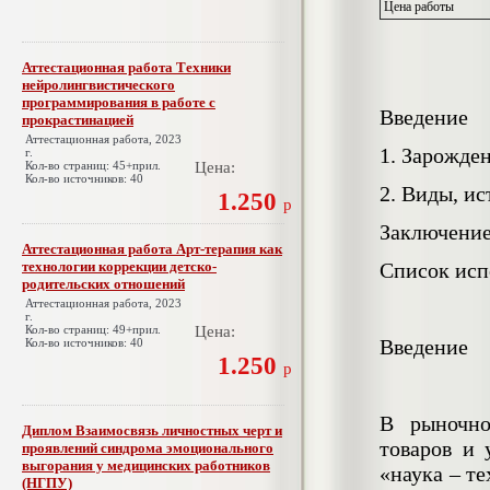
Цена работы
Аттестационная работа Техники
нейролингвистического
программирования в работе с
Введение
прокрастинацией
Аттестационная работа, 2023
1. Зарожде
г.
Кол-во страниц: 45+прил.
Цена:
Кол-во источников: 40
2. Виды, и
1.250
р
Заключени
Аттестационная работа Арт-терапия как
технологии коррекции детско-
Список исп
родительских отношений
Аттестационная работа, 2023
г.
Кол-во страниц: 49+прил.
Цена:
Введение
Кол-во источников: 40
1.250
р
В рыночно
Диплом Взаимосвязь личностных черт и
товаров и 
проявлений синдрома эмоционального
выгорания у медицинских работников
«наука – т
(НГПУ)