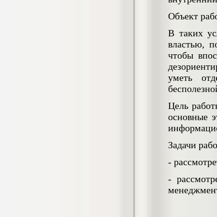
негативных эмоциональных состояний
у сотрудников медицинского центра в
Объект раб
условиях пандемии COVID-19
Диплом, 2021 г.
В таких ус
Кол-во страниц: 51+прил.
Кол-во источников: 77
Цена:
властью, п
чтобы впос
2.500
р
дезориенти
уметь от
Диплом Виндикационный иск
бесполезно
Дипломная работа, 2015
Кол-во страниц: 66
Кол-во источников: 46
Цена:
Цель работ
5.000
основные э
р
информаци
Задачи раб
Диплом Возмещение вреда,
-
рассмотре
причинённого жизни или здоровью
гражданина в гражданском
-
рассмотр
законодательстве (СГУПС)
менеджмен
Диплом, 2019 г.
Кол-во страниц: 61+прил.
Кол-во источников: 50
Цена: