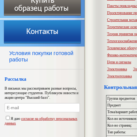
Пакеты прикладны
Проектирование пр
Строительная меха
Теоретические осн
Теория принятия р
Теплогазоснабжени
Техническое обору
Условия покупки готовой
Физико-математиче
работы
Цепи и сигналы
Электроника
Эл
Электротехника
Рассылка
Контрольная
В письмах мы рассматриваем разные вопросы,
интересующие студентов. Публикуем новости и
акции центра "Высший балл".
Группа предметов
Предмет
Тема/вариант рабо
Я даю
согласие на обработку персональных
Кол-во источников
данных
Кол-во страниц:
Тип работы: