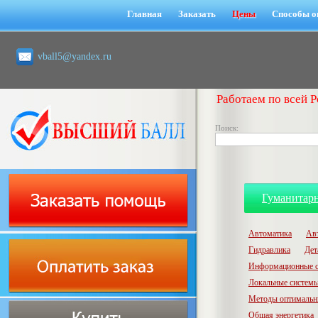
Главная
Заказать
Цены
Способы о
vball5@yandex.ru
Работаем по всей Р
Поиск:
Гуманитар
Автоматика
Ав
Гидравлика
Дет
Информационные с
Локальные системы
Методы оптимальн
Общая энергетика