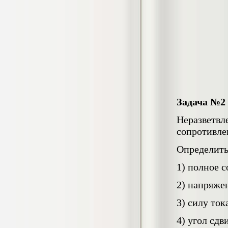
негативных эмоциональных состояний
у сотрудников медицинского центра в
условиях пандемии COVID-19
Диплом, 2021 г.
Кол-во страниц: 51+прил.
Кол-во источников: 77
Цена:
2.500
р
Диплом Виндикационный иск
Дипломная работа, 2015
Кол-во страниц: 66
Задача №2
Кол-во источников: 46
Цена:
5.000
Неразветвл
р
сопротивлен
Определить
1) полное 
Диплом Возмещение вреда,
причинённого жизни или здоровью
гражданина в гражданском
2) напряже
законодательстве (СГУПС)
Диплом, 2019 г.
3) силу тока
Кол-во страниц: 61+прил.
Кол-во источников: 50
Цена:
4) угол сдв