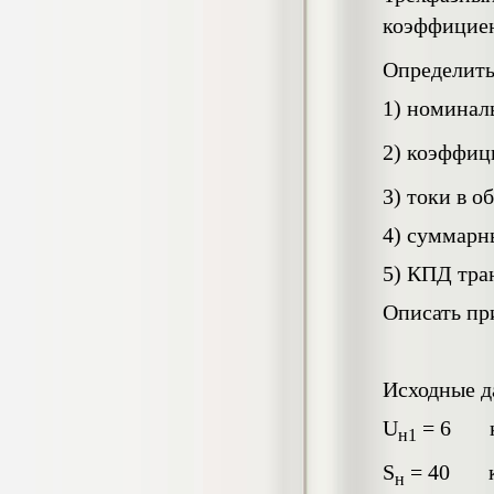
4.550
р
коэффициен
Диплом Особенности половых
дифференциаций межличностных
Определить
отношений у старших подростков с
несформированностью высших
психических функций (НГПУ)
1) номинал
Диплом, 2019 г.
Кол-во страниц: 55+прил.
2) коэффиц
Кол-во источников: 52
Цена:
4.550
р
3) токи в о
Диплом Оценка качества трудового
4) суммарн
потенциала персонала предприятия
(СГУГиТ)
5) КПД тра
Диплом, 2020 г.
Кол-во страниц: 73+прил.
Кол-во источников: 41
Цена:
Описать пр
4.500
р
Исходные д
Диплом Оценка масштабов теневой
экономики по Новосибирской области
U
= 6 
н1
(НГТУ)
Диплом, 2019 г.
Кол-во страниц: 93
S
= 40 к
н
Кол-во источников: 51
Цена: