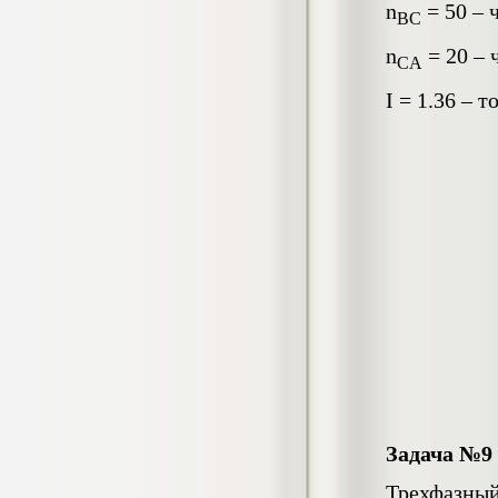
n
= 50 – 
гостеприимства (на материалах
B
С
гостиницы или иного средства
размещения)
n
= 20 – 
С
A
Диплом, 2023 г.+през.+доклад
Кол-во страниц: 69
Кол-во источников: 42
Цена:
I = 1.36 – 
2.900
р
Диплом Организация работы городских
(районных) управлений ПФ РФ
Диплом, 2020 г.
Кол-во страниц: 42
Кол-во источников: 28
Цена:
2.900
р
Диплом Особенности взаимосвязи
стресса и нервно-психического
напряжения у групп в возрасте 18-25 и
26-35 лет при сдаче экзаменов в
автошколе
Диплом, 2023 г.
Задача №9
Кол-во страниц: 50+прил.
Кол-во источников: 44
Цена:
Трехфазны