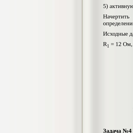
4.550
р
5) активну
Диплом Возмещение вреда,
Начертить
причиненного незаконными действиями
определени
органов дознания предварительного
следствия, прокуратуры и суда (СГУПС)
Исходные д
Диплом, 2019 г.
Кол-во страниц: 57+прил.
Кол-во источников: 47
Цена:
R
= 12 Ом,
1
4.550
р
Диплом Комплексный подход к
обеспечению качества жизни пациентов
с бронхиальной астмой в формате
лечебно-диагностической и
реабилитационно-профилактической
деятельности медицинской сестры в
поликлинике
Диплом, 2022 г.
Кол-во страниц: 58+прил.
Кол-во источников: 29
Цена:
Диплом Криминальная миграция в
2.500
р
Западной Сибири: понятие, современное
состояние, тенденции развития и меры
по ее предупреждению
Задача №4
Диплом, 2024 г.