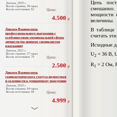
Цепь пост
Диплом, 2019 г.
Кол-во страниц: 58+прил.
смешанно. 
Кол-во источников: 62
Цена:
мощности с
4.500
р
величины.
В таблице 
Диплом Взаимосвязь
профессионального выгорания с
считать эт
особенностями эмоциональной сферы
личности (на примере специалистов
Исходные д
взыскания)
Диплом, 2021 г.
U
= 36 B, 
Кол-во страниц: 57+прил.
2
Кол-во источников: 70
Цена:
R
= 2 Ом, 
2.500
1
р
Диплом Взаимосвязь
социометрического статуса подростков
и склонности к девиантному поведению
Диплом, 2019 г.
Кол-во страниц: 64+прил.
Кол-во источников: 68
Цена:
4.999
р
Диплом Взаимосвязь эмпатии и