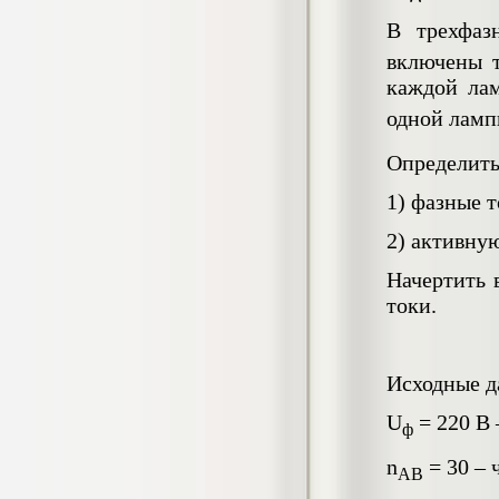
Кол-во страниц: 73+прил.
Кол-во источников: 108
Цена:
В трехфаз
4.500
включены т
р
каждой ла
Диплом Личность Григория Распутина в
одной ламп
мемуарах современников
Диплом, 2024 г.
Кол-во страниц: 61
Определить
Кол-во источников: 46
Цена:
1) фазные т
2.900
р
2) активну
Начертить 
Диплом Меры социально-правовой
токи.
защиты женщин, имеющих детей
Диплом, 2020 г.
Кол-во страниц: 46+прил.
Кол-во источников: 37
Цена:
Исходные д
3.999
р
U
= 220 В 
ф
n
= 30 – 
AB
Диплом Организация деятельности
малых предприятий индустрии