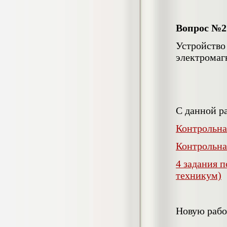
4.800
р
Вопрос №2
Диплом Повышение
Устройст
конкурентоспособности на предприятии
электромаг
ООО «Главная Парфюмерия»
Диплом, 2018 г.
Кол-во страниц: 87+прил.
Кол-во источников: 41
Цена:
3.999
р
С данной р
Диплом Порядок назначения и выплаты
Контрольна
материнского капитала как меры
социальной поддержки
Контрольна
населения:проблемы и перспективы
Диплом, 2020 г.
4 задания 
Кол-во страниц: 51+прил.
Кол-во источников: 31
Цена:
техникум)
3.999
р
Диплом Принципы и инструменты
Новую рабо
фактчекинга и верификации
информации в работе современных