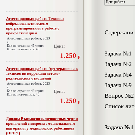
Цена работы
Аттестационная работа Техники
нейролингвистического
программирования в работе с
Содержани
прокрастинацией
Аттестационная работа, 2023
г.
Кол-во страниц: 45+прил.
Цена:
Кол-во источников: 40
Задача №1
1.250
р
Задача №2
Аттестационная работа Арт-терапия как
технологии коррекции детско-
Задача №4
родительских отношений
Аттестационная работа, 2023
Задача №9
г.
Кол-во страниц: 49+прил.
Цена:
Вопрос №2
Кол-во источников: 40
1.250
р
Список лит
Диплом Взаимосвязь личностных черт и
проявлений синдрома эмоционального
Задача №1
выгорания у медицинских работников
(НГПУ)