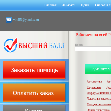
Главная
Заказать
Цены
Способы о
vball5@yandex.ru
Работаем по всей Р
Поиск:
Гуманитар
Автоматика
Ав
Гидравлика
Дет
Информационные с
Локальные системы
Методы оптимальн
Общая энергетика