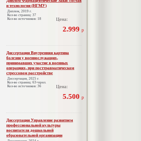
Диплом Фармацевтические лаки: состав
и технология (НГМУ)
Диплом, 2019 г.
Кол-во страниц: 37
Кол-во источников: 18
Цена:
2.999
р
Диссертация Внутренняя картина
болезни у военнослужащих,
принимавших участие в военных
операциях, при посттравматическом
стрессовом расстройстве
Диссертация, 2025 г.
Кол-во страниц: 63+прил.
Кол-во источников: 36
Цена:
5.500
р
Диссертация Управление развитием
профессиональной культуры
воспитателя дошкольной
образовательной организации
Диссертация, 2024 г.