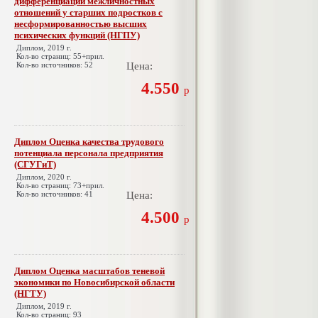
дифференциаций межличностных
отношений у старших подростков с
несформированностью высших
психических функций (НГПУ)
Диплом, 2019 г.
Кол-во страниц: 55+прил.
Кол-во источников: 52
Цена:
4.550
р
Диплом Оценка качества трудового
потенциала персонала предприятия
(СГУГиТ)
Диплом, 2020 г.
Кол-во страниц: 73+прил.
Кол-во источников: 41
Цена:
4.500
р
Диплом Оценка масштабов теневой
экономики по Новосибирской области
(НГТУ)
Диплом, 2019 г.
Кол-во страниц: 93