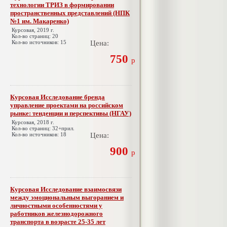
технологии ТРИЗ в формировании
пространственных представлений (НПК
№1 им. Макаренко)
Курсовая, 2019 г.
Кол-во страниц: 20
Кол-во источников: 15
Цена:
750
р
Курсовая Исследование бренда
управление проектами на российском
рынке: тенденции и перспективы (НГАУ)
Курсовая, 2018 г.
Кол-во страниц: 32+прил.
Кол-во источников: 18
Цена:
900
р
Курсовая Исследование взаимосвязи
между эмоциональным выгоранием и
личностными особенностями у
работников железнодорожного
транспорта в возрасте 25-35 лет