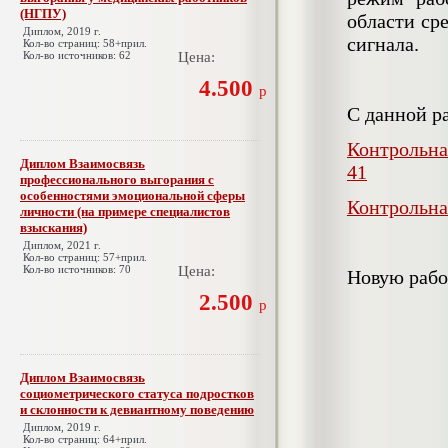
(НГПУ)
области ср
Диплом, 2019 г.
сигнала.
Кол-во страниц: 58+прил.
Кол-во источников: 62
Цена:
4.500
р
С данной р
Контрольна
Диплом Взаимосвязь
41
профессионального выгорания с
особенностями эмоциональной сферы
Контрольна
личности (на примере специалистов
взыскания)
Диплом, 2021 г.
Кол-во страниц: 57+прил.
Кол-во источников: 70
Цена:
Новую рабо
2.500
р
Диплом Взаимосвязь
социометрического статуса подростков
и склонности к девиантному поведению
Диплом, 2019 г.
Кол-во страниц: 64+прил.