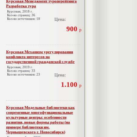
Курсовая Менеджмент туроперейтинга
Разработка тура
Курсовая, 2018 г.
Кол-во страниц: 36
Кол-во источников: 18
Цена:
900
р
Курсовая Механизм урегулирования
конфликта интересов на
государственной гражданской службе
Курсовая, 2019 г.
Кол-во страниц: 33
Кол-во источников: 23
Цена:
1.100
р
Курсовая Модельные библиотеки как
современные многофункциональные
культурные центры: особенности
развития, новые формы работы (на
примере библиотеки им.
Чернышевского г. Новосибирск)