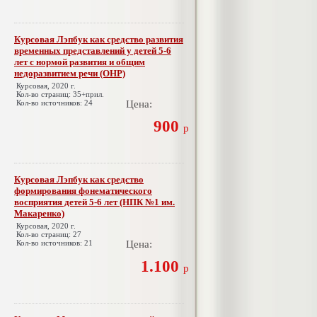
Курсовая Лэпбук как средство развития
временных представлений у детей 5-6
лет с нормой развития и общим
недоразвитием речи (ОНР)
Курсовая, 2020 г.
Кол-во страниц: 35+прил.
Кол-во источников: 24
Цена:
900
р
Курсовая Лэпбук как средство
формирования фонематического
восприятия детей 5-6 лет (НПК №1 им.
Макаренко)
Курсовая, 2020 г.
Кол-во страниц: 27
Кол-во источников: 21
Цена:
1.100
р