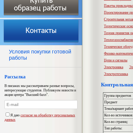
Пакеты прикладны
Проектирование пр
Строительная меха
Теоретические осн
Теория принятия р
Теплогазоснабжени
Техническое обору
Условия покупки готовой
Физико-математиче
работы
Цепи и сигналы
Электроника
Эл
Электротехника
Рассылка
Контрольная
В письмах мы рассматриваем разные вопросы,
интересующие студентов. Публикуем новости и
акции центра "Высший балл".
Группа предметов
Предмет
Тема/вариант рабо
Я даю
согласие на обработку персональных
Кол-во источников
данных
Кол-во страниц:
Тип работы: