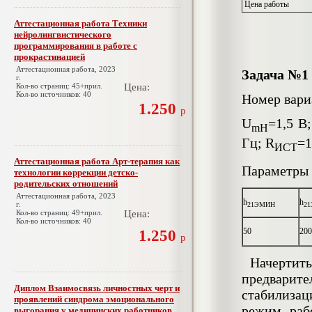
Цена работы
Аттестационная работа Техники
нейролингвистического
программирования в работе с
прокрастинацией
Аттестационная работа, 2023
Задача №1
г.
Кол-во страниц: 45+прил.
Цена:
Кол-во источников: 40
Номер вари
1.250
р
U
=1,5 B
mH
Гц; R
=1
ИСТ
Аттестационная работа Арт-терапия как
Параметры 
технологии коррекции детско-
родительских отношений
Аттестационная работа, 2023
h
h
г.
21
ЭМИН
21
Кол-во страниц: 49+прил.
Цена:
Кол-во источников: 40
50
200
1.250
р
Начертить
предварит
Диплом Взаимосвязь личностных черт и
стабилиза
проявлений синдрома эмоционального
режим раб
выгорания у медицинских работников