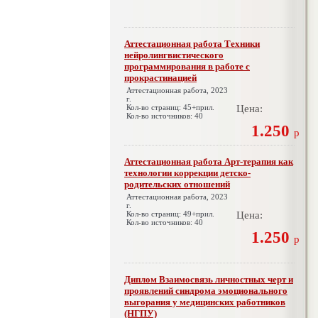
Аттестационная работа Техники
нейролингвистического
программирования в работе с
прокрастинацией
Аттестационная работа, 2023
г.
Кол-во страниц: 45+прил.
Цена:
Кол-во источников: 40
1.250
р
Аттестационная работа Арт-терапия как
технологии коррекции детско-
родительских отношений
Аттестационная работа, 2023
г.
Кол-во страниц: 49+прил.
Цена:
Кол-во источников: 40
1.250
р
Диплом Взаимосвязь личностных черт и
проявлений синдрома эмоционального
выгорания у медицинских работников
(НГПУ)