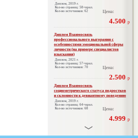
Диплом, 2019 г.
Кол-во страниц: 58+прил.
Кол-во источников: 62
Цена:
4.500
р
Диплом Взаимосвязь
профессионального выгорания с
особенностями эмоциональной сферы
личности (на примере специалистов
взыскания)
Диплом, 2021 г.
Кол-во страниц: 57+прил.
Кол-во источников: 70
Цена:
2.500
р
Диплом Взаимосвязь
социометрического статуса подростков
и склонности к девиантному поведению
Диплом, 2019 г.
Кол-во страниц: 64+прил.
Кол-во источников: 68
Цена:
4.999
р
Диплом Взаимосвязь эмпатии и