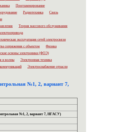
ханика
Программирование
орудование
Радиотехника
Связь
ии
равления
Теория массового обслуживания
электропривода
ехническая эксплуатация сетей электросвязи
тва сопряжения с объектом
Физика
ские основы электроники (ФОЭ)
я и волны
Электронная техника
лекоммуникаций
Электроснабжение отрасли
трольная №1, 2, вариант 7,
нтрольная №1, 2, вариант 7, НГАСУ)