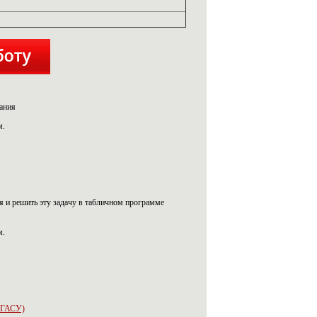
ания
м.
я и решить эту задачу в табличном программе
м.
 НГАСУ)