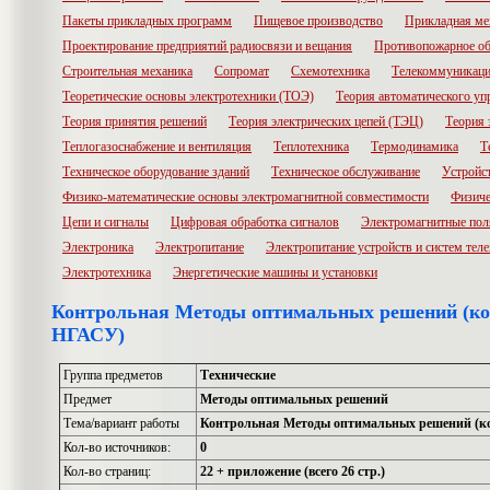
Пакеты прикладных программ
Пищевое производство
Прикладная ме
Проектирование предприятий радиосвязи и вещания
Противопожарное об
Строительная механика
Сопромат
Схемотехника
Телекоммуникац
Теоретические основы электротехники (ТОЭ)
Теория автоматического уп
Теория принятия решений
Теория электрических цепей (ТЭЦ)
Теория 
Теплогазоснабжение и вентиляция
Теплотехника
Термодинамика
Т
Техническое оборудование зданий
Техническое обслуживание
Устройс
Физико-математические основы электромагнитной совместимости
Физиче
Цепи и сигналы
Цифровая обработка сигналов
Электромагнитные пол
Электроника
Электропитание
Электропитание устройств и систем те
Электротехника
Энергетические машины и установки
Контрольная Методы оптимальных решений (кон
НГАСУ)
Группа предметов
Технические
Предмет
Методы оптимальных решений
Тема/вариант работы
Контрольная Методы оптимальных решений (ко
Кол-во источников:
0
Кол-во страниц:
22 + приложение (всего 26 стр.)