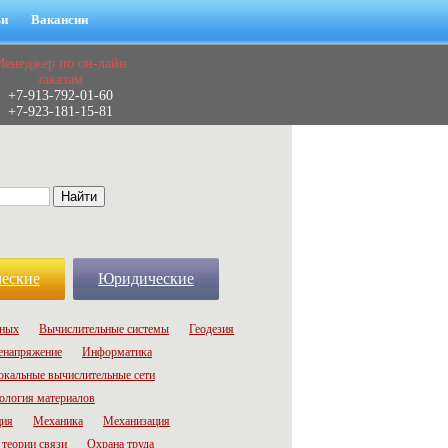
ьи
Вакансии
Менеджер по он-лайн
заказам
+7-913-792-01-60
+7-923-181-15-81
еские
Юридические
нных
Вычислительные системы
Геодезия
енапряжение
Информатика
окальные вычислительные сети
ология материалов
ция
Механика
Механизация
теории связи
Охрана труда