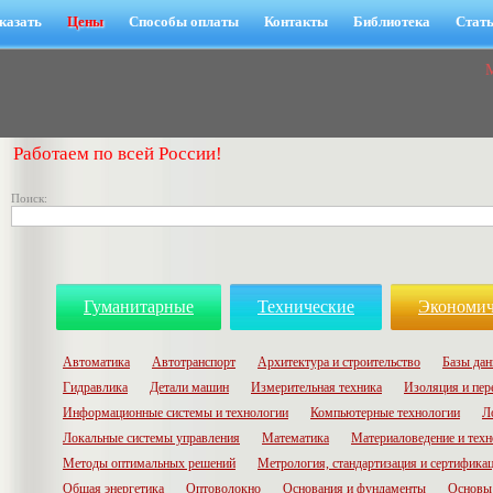
казать
Цены
Способы оплаты
Контакты
Библиотека
Стат
Работаем по всей России!
Поиск:
Гуманитарные
Технические
Экономич
Автоматика
Автотранспорт
Архитектура и строительство
Базы да
Гидравлика
Детали машин
Измерительная техника
Изоляция и пер
Информационные системы и технологии
Компьютерные технологии
Л
Локальные системы управления
Математика
Материаловедение и техн
Методы оптимальных решений
Метрология, стандартизация и сертифика
Общая энергетика
Оптоволокно
Основания и фундаменты
Основы 