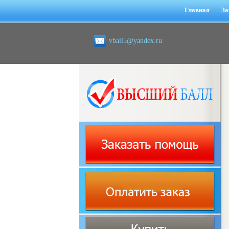
Главная
За
vball5@yandex.ru