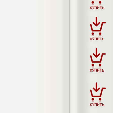
Кол-во страниц: 73+прил.
Кол-во источников: 108
Цена:
4.500
р
Диплом Личность Григория Распутина в
мемуарах современников
Диплом, 2024 г.
Кол-во страниц: 61
Кол-во источников: 46
Цена:
2.900
р
Диплом Меры социально-правовой
защиты женщин, имеющих детей
Диплом, 2020 г.
Кол-во страниц: 46+прил.
Кол-во источников: 37
Цена:
3.999
р
Диплом Организация деятельности
малых предприятий индустрии