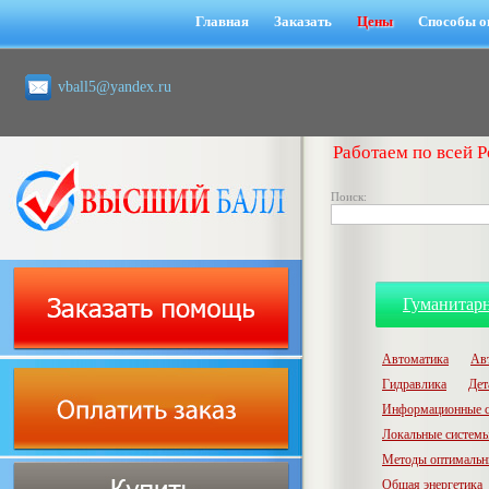
Главная
Заказать
Цены
Способы о
vball5@yandex.ru
Работаем по всей Р
Поиск:
Гуманитар
Автоматика
Ав
Гидравлика
Дет
Информационные с
Локальные системы
Методы оптимальн
Общая энергетика