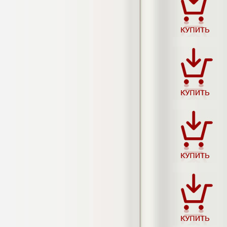
негативных эмоциональных состояний
у сотрудников медицинского центра в
условиях пандемии COVID-19
Диплом, 2021 г.
Кол-во страниц: 51+прил.
Кол-во источников: 77
Цена:
2.500
р
Диплом Виндикационный иск
Дипломная работа, 2015
Кол-во страниц: 66
Кол-во источников: 46
Цена:
5.000
р
Диплом Возмещение вреда,
причинённого жизни или здоровью
гражданина в гражданском
законодательстве (СГУПС)
Диплом, 2019 г.
Кол-во страниц: 61+прил.
Кол-во источников: 50
Цена: