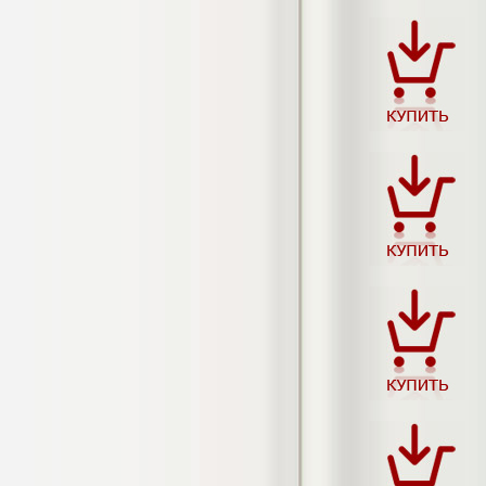
4.550
р
Диплом Возмещение вреда,
причиненного незаконными действиями
органов дознания предварительного
следствия, прокуратуры и суда (СГУПС)
Диплом, 2019 г.
Кол-во страниц: 57+прил.
Кол-во источников: 47
Цена:
4.550
р
Диплом Комплексный подход к
обеспечению качества жизни пациентов
с бронхиальной астмой в формате
лечебно-диагностической и
реабилитационно-профилактической
деятельности медицинской сестры в
поликлинике
Диплом, 2022 г.
Кол-во страниц: 58+прил.
Кол-во источников: 29
Цена:
Диплом Криминальная миграция в
2.500
р
Западной Сибири: понятие, современное
состояние, тенденции развития и меры
по ее предупреждению
Диплом, 2024 г.