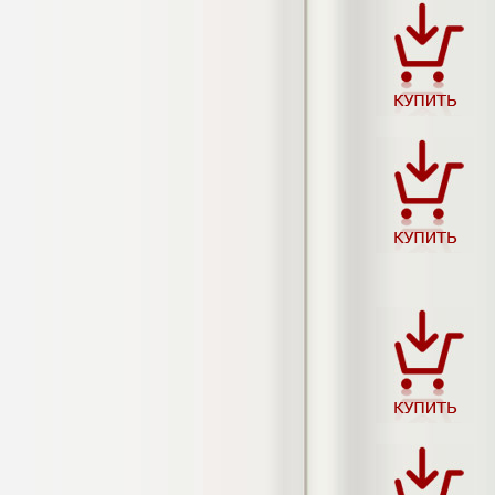
гостеприимства (на материалах
гостиницы или иного средства
размещения)
Диплом, 2023 г.+през.+доклад
Кол-во страниц: 69
Кол-во источников: 42
Цена:
2.900
р
Диплом Организация работы городских
(районных) управлений ПФ РФ
Диплом, 2020 г.
Кол-во страниц: 42
Кол-во источников: 28
Цена:
2.900
р
Диплом Особенности взаимосвязи
стресса и нервно-психического
напряжения у групп в возрасте 18-25 и
26-35 лет при сдаче экзаменов в
автошколе
Диплом, 2023 г.
Кол-во страниц: 50+прил.
Кол-во источников: 44
Цена: