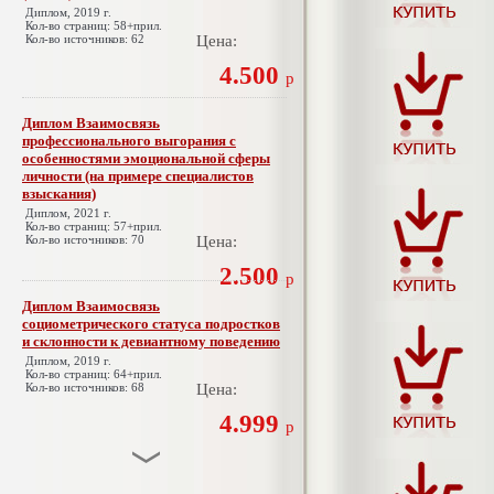
Диплом, 2019 г.
Кол-во страниц: 58+прил.
Кол-во источников: 62
Цена:
4.500
р
Диплом Взаимосвязь
профессионального выгорания с
особенностями эмоциональной сферы
личности (на примере специалистов
взыскания)
Диплом, 2021 г.
Кол-во страниц: 57+прил.
Кол-во источников: 70
Цена:
2.500
р
Диплом Взаимосвязь
социометрического статуса подростков
и склонности к девиантному поведению
Диплом, 2019 г.
Кол-во страниц: 64+прил.
Кол-во источников: 68
Цена:
4.999
р
Диплом Взаимосвязь эмпатии и