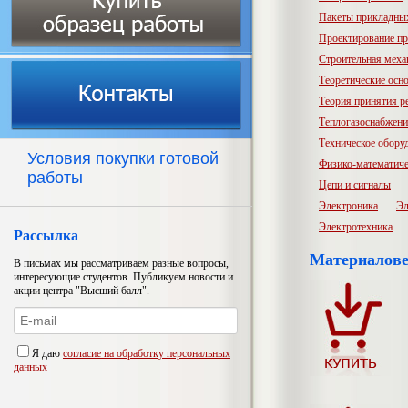
Пакеты прикладны
Проектирование пр
Строительная меха
Теоретические осн
Теория принятия р
Теплогазоснабжени
Техническое обору
Условия покупки готовой
Физико-математиче
работы
Цепи и сигналы
Электроника
Эл
Электротехника
Рассылка
Материалове
В письмах мы рассматриваем разные вопросы,
интересующие студентов. Публикуем новости и
акции центра "Высший балл".
Я даю
согласие на обработку персональных
данных