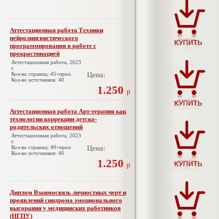
Аттестационная работа Техники
нейролингвистического
программирования в работе с
прокрастинацией
Аттестационная работа, 2023
г.
Кол-во страниц: 45+прил.
Цена:
Кол-во источников: 40
1.250
р
Аттестационная работа Арт-терапия как
технологии коррекции детско-
родительских отношений
Аттестационная работа, 2023
г.
Кол-во страниц: 49+прил.
Цена:
Кол-во источников: 40
1.250
р
Диплом Взаимосвязь личностных черт и
проявлений синдрома эмоционального
выгорания у медицинских работников
(НГПУ)