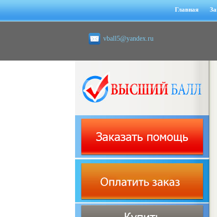
Главная
За
vball5@yandex.ru