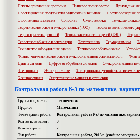
Пакеты прикладных программ
Пищевое производство
Прикладная ме
Проектирование предприятий радиосвязи и вещания
Противопожарное об
Строительная механика
Сопромат
Схемотехника
Телекоммуникац
Теоретические основы электротехники (ТОЭ)
Теория автоматического уп
Теория принятия решений
Теория электрических цепей (ТЭЦ)
Теория 
Теплогазоснабжение и вентиляция
Теплотехника
Термодинамика
Т
Техническое оборудование зданий
Техническое обслуживание
Устройс
Физико-математические основы электромагнитной совместимости
Физиче
Цепи и сигналы
Цифровая обработка сигналов
Электромагнитные пол
Электроника
Электропитание
Электропитание устройств и систем те
Электротехника
Энергетические машины и установки
Контрольная работа №3 по математике, вариан
Группа предметов
Технические
Предмет
Математика
Тема/вариант работы
Контрольная работа №3 по математике, вариан
Кол-во источников:
3
Кол-во страниц:
7
Тип работы:
Контрольная работа, 2013 г. (учебное заведени