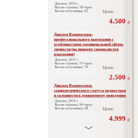
Диплом, 2019 г.
Кол-во страниц: 58+прил.
Кол-во источников: 62
Цена:
4.500
р
Диплом Взаимосвязь
профессионального выгорания с
особенностями эмоциональной сферы
личности (на примере специалистов
взыскания)
Диплом, 2021 г.
Кол-во страниц: 57+прил.
Кол-во источников: 70
Цена:
2.500
р
Диплом Взаимосвязь
социометрического статуса подростков
и склонности к девиантному поведению
Диплом, 2019 г.
Кол-во страниц: 64+прил.
Кол-во источников: 68
Цена:
4.999
р
Диплом Взаимосвязь эмпатии и