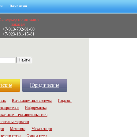
ьи
Вакансии
Менеджер по он-лайн
заказам
+7-913-792-01-60
+7-923-181-15-81
еские
Юридические
нных
Вычислительные системы
Геодезия
енапряжение
Информатика
окальные вычислительные сети
ология материалов
ция
Механика
Механизация
теории связи
Охрана труда