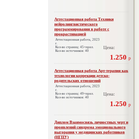
Аттестационная работа Техники
нейролингвистического
программирования в работе с
прокрастинацией
Аттестационная работа, 2023
г.
Кол-во страниц: 45+прил.
Цена:
Кол-во источников: 40
1.250
р
Аттестационная работа Арт-терапия как
технологии коррекции детско-
родительских отношений
Аттестационная работа, 2023
г.
Кол-во страниц: 49+прил.
Цена:
Кол-во источников: 40
1.250
р
Диплом Взаимосвязь личностных черт и
проявлений синдрома эмоционального
выгорания у медицинских работников
(НГПУ)