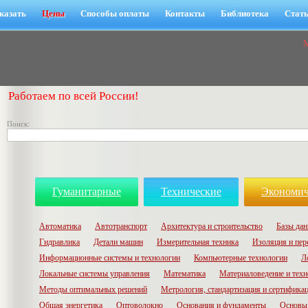
казать
Цены
Способы оплаты
Контакты
Библиотека
Стат
Работаем по всей России!
Поиск:
Гуманитарные
Технические
Экономич
Автоматика
Автотранспорт
Архитектура и строительство
Базы да
Гидравлика
Детали машин
Измерительная техника
Изоляция и пер
Информационные системы и технологии
Компьютерные технологии
Л
Локальные системы управления
Математика
Материаловедение и техн
Методы оптимальных решений
Метрология, стандартизация и сертифика
Общая энергетика
Оптоволокно
Основания и фундаменты
Основы 