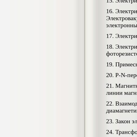
15. Электри
негативных эмоциональных состояний
у сотрудников медицинского центра в
16. Электр
условиях пандемии COVID-19
Электровак
Диплом, 2021 г.
Кол-во страниц: 51+прил.
электронны
Кол-во источников: 77
Цена:
2.500
17. Электр
р
18. Электр
Диплом Виндикационный иск
фоторезист
Дипломная работа, 2015
Кол-во страниц: 66
Кол-во источников: 46
Цена:
19. Примес
5.000
р
20. Р-N-пер
21. Магнит
линии магн
Диплом Возмещение вреда,
22. Взаимо
причинённого жизни или здоровью
диамагнети
гражданина в гражданском
законодательстве (СГУПС)
23. Закон 
Диплом, 2019 г.
Кол-во страниц: 61+прил.
Кол-во источников: 50
Цена:
24. Трансф