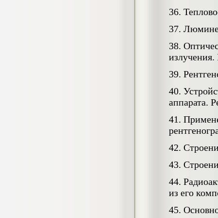
Кол-во страниц: 73+прил.
Кол-во источников: 108
Цена:
36. Теплов
4.500
р
37. Люмине
38. Оптичес
Диплом Личность Григория Распутина в
мемуарах современников
излучения.
Диплом, 2024 г.
Кол-во страниц: 61
39. Рентген
Кол-во источников: 46
Цена:
2.900
40. Устрой
р
аппарата. 
41. Примен
Диплом Меры социально-правовой
рентгеногр
защиты женщин, имеющих детей
Диплом, 2020 г.
42. Строени
Кол-во страниц: 46+прил.
Кол-во источников: 37
Цена:
43. Строен
3.999
р
44. Радиоа
из его комп
Диплом Организация деятельности
45. Основн
малых предприятий индустрии