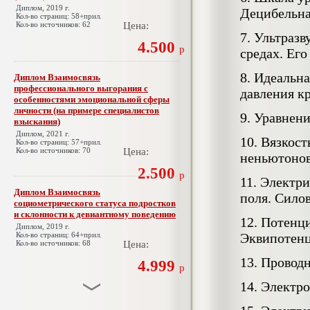
Диплом, 2019 г.
Децибельна
Кол-во страниц: 58+прил.
Кол-во источников: 62
Цена:
7. Ультразв
4.500
р
средах. Его
8. Идеальн
Диплом Взаимосвязь
профессионального выгорания с
давления к
особенностями эмоциональной сферы
личности (на примере специалистов
9. Уравнен
взыскания)
Диплом, 2021 г.
10. Вязкос
Кол-во страниц: 57+прил.
Кол-во источников: 70
Цена:
неньютонов
2.500
р
11. Электр
Диплом Взаимосвязь
поля. Сило
социометрического статуса подростков
и склонности к девиантному поведению
12. Потенци
Диплом, 2019 г.
Кол-во страниц: 64+прил.
Эквипотенц
Кол-во источников: 68
Цена:
13. Провод
4.999
р
14. Электр
Диплом Взаимосвязь эмпатии и