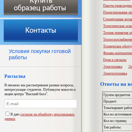
Пакеты прикладны
Проектирование пр
Строительная меха
Теоретические осн
Теория принятия р
Теплогазоснабжени
Техническое обору
Условия покупки готовой
Физико-математиче
работы
Цепи и сигналы
Электроника
Эл
Электротехника
Рассылка
Ответы на в
В письмах мы рассматриваем разные вопросы,
интересующие студентов. Публикуем новости и
акции центра "Высший балл".
Группа предметов
Предмет
Тема/вариант рабо
Я даю
согласие на обработку персональных
Кол-во источников
данных
Кол-во страниц:
Тип работы: