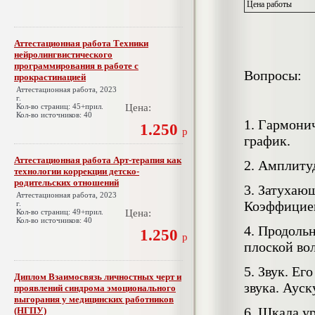
Цена работы
Аттестационная работа Техники
нейролингвистического
программирования в работе с
Вопросы:
прокрастинацией
Аттестационная работа, 2023
г.
Кол-во страниц: 45+прил.
Цена:
Кол-во источников: 40
1. Гармони
1.250
р
график.
Аттестационная работа Арт-терапия как
2. Амплиту
технологии коррекции детско-
родительских отношений
3. Затухаю
Аттестационная работа, 2023
Коэффициен
г.
Кол-во страниц: 49+прил.
Цена:
Кол-во источников: 40
4. Продоль
1.250
р
плоской во
5. Звук. Е
Диплом Взаимосвязь личностных черт и
звука. Ауск
проявлений синдрома эмоционального
выгорания у медицинских работников
6. Шкала у
(НГПУ)