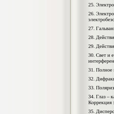
4.550
р
25. Электр
Диплом Возмещение вреда,
26. Электр
причиненного незаконными действиями
электробез
органов дознания предварительного
следствия, прокуратуры и суда (СГУПС)
27. Гальва
Диплом, 2019 г.
Кол-во страниц: 57+прил.
Кол-во источников: 47
Цена:
28. Действ
4.550
р
29. Действ
Диплом Комплексный подход к
30. Свет и 
обеспечению качества жизни пациентов
интерферен
с бронхиальной астмой в формате
лечебно-диагностической и
31. Полное
реабилитационно-профилактической
деятельности медицинской сестры в
32. Дифрак
поликлинике
Диплом, 2022 г.
Кол-во страниц: 58+прил.
33. Поляри
Кол-во источников: 29
Цена:
34. Глаз – 
Диплом Криминальная миграция в
2.500
р
Западной Сибири: понятие, современное
Коррекция 
состояние, тенденции развития и меры
по ее предупреждению
35. Диспер
Диплом, 2024 г.