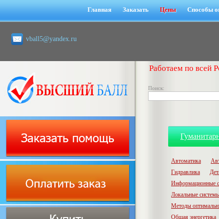
Главная
Заказать
Цены
Способы о
vball5@yandex.ru
Работаем по всей Р
Поиск:
Гуманитар
Автоматика
Ав
Гидравлика
Дет
Информационные с
Локальные системы
Методы оптимальн
Общая энергетика