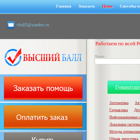
Главная
Заказать
Цены
Способы о
vball5@yandex.ru
Работаем по всей Р
Поиск:
Гуманитар
Автоматика
Ав
Гидравлика
Дет
Информационные с
Локальные системы
Методы оптимальн
Общая энергетика