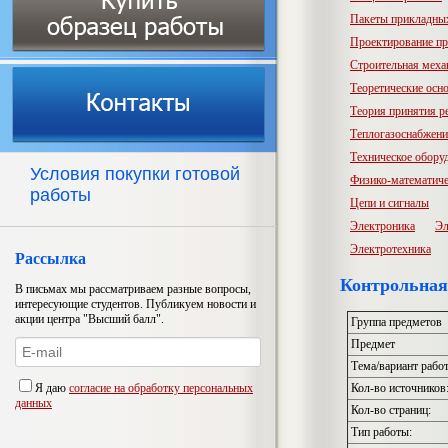
Пакеты прикладны
Проектирование пр
Строительная меха
Теоретические осн
Теория принятия р
Теплогазоснабжени
Техническое обору
Условия покупки готовой
Физико-математиче
работы
Цепи и сигналы
Электроника
Эл
Электротехника
Рассылка
Контрольная
В письмах мы рассматриваем разные вопросы,
интересующие студентов. Публикуем новости и
акции центра "Высший балл".
Группа предметов
Предмет
Тема/вариант рабо
Я даю
согласие на обработку персональных
Кол-во источников
данных
Кол-во страниц:
Тип работы: