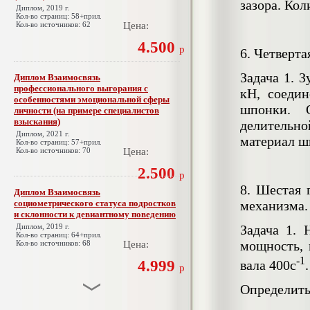
зазора. Кол
Диплом, 2019 г.
Кол-во страниц: 58+прил.
Кол-во источников: 62
Цена:
4.500
р
6. Четверт
Задача 1. 
Диплом Взаимосвязь
профессионального выгорания с
кН, соеди
особенностями эмоциональной сферы
шпонки. 
личности (на примере специалистов
взыскания)
делительно
Диплом, 2021 г.
материал ш
Кол-во страниц: 57+прил.
Кол-во источников: 70
Цена:
2.500
р
8. Шестая 
Диплом Взаимосвязь
социометрического статуса подростков
механизма.
и склонности к девиантному поведению
Диплом, 2019 г.
Задача 1. 
Кол-во страниц: 64+прил.
мощность, 
Кол-во источников: 68
Цена:
-1
4.999
вала 400с
.
р
Определить
Диплом Взаимосвязь эмпатии и