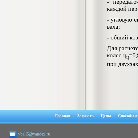
- передат
негативных эмоциональных состояний
каждой пер
у сотрудников медицинского центра в
условиях пандемии COVID-19
- угловую 
Диплом, 2021 г.
Кол-во страниц: 51+прил.
вала;
Кол-во источников: 77
Цена:
2.500
- общий ко
р
Для расчет
Диплом Виндикационный иск
колес η
=0,
Дипломная работа, 2015
ц
Кол-во страниц: 66
при двухза
Кол-во источников: 46
Цена:
5.000
р
Диплом Возмещение вреда,
причинённого жизни или здоровью
гражданина в гражданском
законодательстве (СГУПС)
Главная
Заказать
Цены
Способы о
Диплом, 2019 г.
Кол-во страниц: 61+прил.
Кол-во источников: 50
Цена:
vball5@yandex.ru