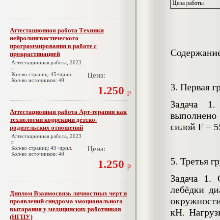
Цена работы
Аттестационная работа Техники
нейролингвистического
программирования в работе с
Содержание
прокрастинацией
Аттестационная работа, 2023
г.
Кол-во страниц: 45+прил.
Цена:
Кол-во источников: 40
3. Первая г
1.250
р
Задача 1.
Аттестационная работа Арт-терапия как
выполнено
технологии коррекции детско-
силой F = 5
родительских отношений
Аттестационная работа, 2023
г.
Кол-во страниц: 49+прил.
Цена:
Кол-во источников: 40
5. Третья г
1.250
р
Задача 1.
лебёдки д
Диплом Взаимосвязь личностных черт и
окружности
проявлений синдрома эмоционального
выгорания у медицинских работников
кН. Нагруз
(НГПУ)