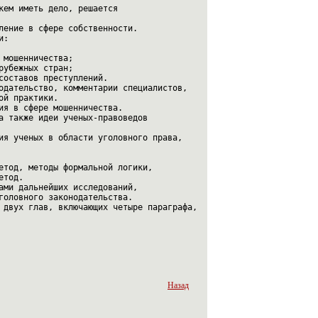
кем иметь дело, решается 
ление в сфере собственности.
и:
 мошенничества;
рубежных стран;
составов преступлений.
одательство, комментарии специалистов, 
ой практики.
ия в сфере мошенничества.
а также идеи ученых-правоведов
ия ученых в области уголовного права, 
етод, методы формальной логики, 
етод.
ами дальнейших исследований, 
головного законодательства.
 двух глав, включающих четыре параграфа,
Назад