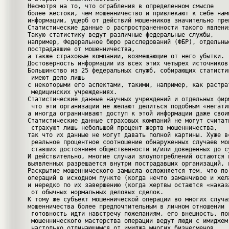
Несмотря на то, что ограбления в определенном смысле 
более жестоки, чем мошенничество и привлекают к себе нам
информации, ущерб от действий мошенников значительно пре
Статистические данные о распространенности такого явлени
Такую статистику ведут различные федеральные службы, 
например, Федеральное бюро расследований (ФБР), отдельны
пострадавшие от мошенничества, 
а также страховые компании, возмещающие от него убытки. 
Достоверность информации из всех этих четырех источников
Большинство из 25 федеральных служб, собирающих статисти
 имеют дело лишь 
с некоторыми его аспектами, такими, например, как растра
 медицинских учреждениях. 
Статистические данные научных учреждений и отдельных фир
 что эти организации не желают делиться подобным «негати
а иногда ограничивают доступ к этой информации даже свои
Статистические данные страховых компаний не могут считат
 страхуют лишь небольшой процент жертв мошенничества, 
так что их данные не могут давать полной картины. Хуже в
 реальное процентное соотношение обнаруженных случаев мо
 ставших достоянием общественности и/или доведенных до с
И действительно, многие случаи злоупотреблений остаются 
выявленных разрешается внутри пострадавших организаций, 
Раскрытие мошеннического замысла осложняется тем, что по
операций в исходном пункте (когда нечто заманчивое и жел
и нередко по их завершению (когда жертвы остаются «наказ
 от обычных нормальных деловых сделок. 
К тому же субъект мошеннической операции во многих случа
мошенничества более предпочтительным в личном отношении 
 готовность идти навстречу пожеланиям, его внешность, по
 мошеннического мастерства операции ведут люди с имиджем
 настолько отличающимся от имиджа многих бизнесменов 