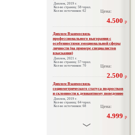
Диплом, 2019 г.
Кол-во страниц: 58+прил.
Кол-во источников: 62
Цена:
4.500
р
Диплом Взаимосвязь
профессионального выгорания с
особенностями эмоциональной сферы
личности (на примере специалистов
взыскания)
Диплом, 2021 г.
Кол-во страниц: 57+прил.
Кол-во источников: 70
Цена:
2.500
р
Диплом Взаимосвязь
социометрического статуса подростков
и склонности к девиантному поведению
Диплом, 2019 г.
Кол-во страниц: 64+прил.
Кол-во источников: 68
Цена:
4.999
р
Диплом Взаимосвязь эмпатии и