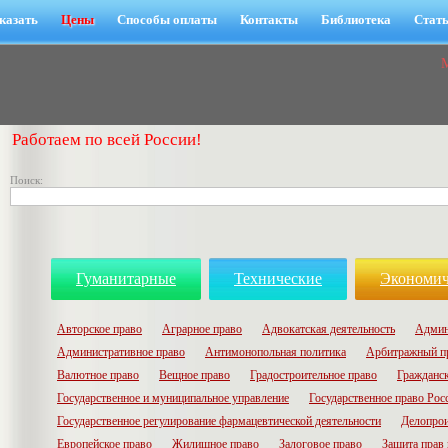
казать
Цены
Способы оплаты
Контакты
Библиотека
Стат
Работаем по всей России!
Поиск:
Гуманитарные
Технические
Экономич
Авторское право
Аграрное право
Адвокатская деятельность
Админ
Административное право
Антимонопольная политика
Арбитражный п
Валютное право
Вещное право
Градостроительное право
Гражданск
Государственное и муниципальное управление
Государственное право Рос
Государственное регулирование фармацевтической деятельности
Делопрои
Европейское право
Жилищное право
Залоговое право
Защита прав 