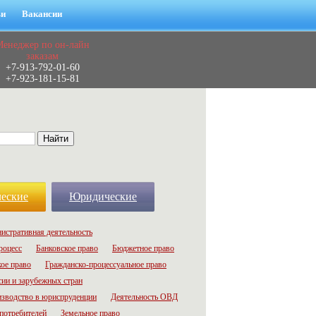
ьи
Вакансии
Менеджер по он-лайн
заказам
+7-913-792-01-60
+7-923-181-15-81
еские
Юридические
истративная деятельность
роцесс
Банковское право
Бюджетное право
ое право
Гражданско-процессуальное право
сии и зарубежных стран
зводство в юриспруденции
Деятельность ОВД
потребителей
Земельное право