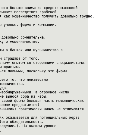
ного больше внимания средств массовой 
вышает последствия грабежей.
я как мошенничество получить довольно трудно. 
е ученые, фирмы и компании, 
 довольно сомнительна. 
ку о мошенничестве,
ты в банках или жульничество в
м страдают от того,
вным» опытом со сторонними специалистами, 
м юристам. 
ься полными, поскольку эти фирмы
сего то, что неизвестно
шенничества,
уда.
необнаруженными, а огромное число 
не вынося сора из избы.
 своей форме большая часть мошеннических 
аемое предлагается) 
анными») практически ничем не отличаются
ях оказывается для потенциальных жертв 
(его обходительность,
ведение…). На высшем уровне
,