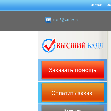
Главная
За
vball5@yandex.ru