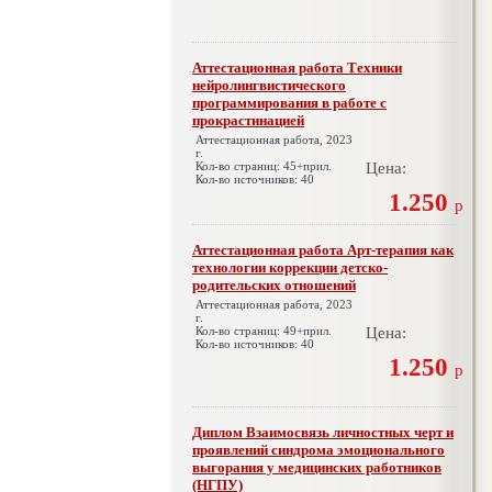
Аттестационная работа Техники
нейролингвистического
программирования в работе с
прокрастинацией
Аттестационная работа, 2023
г.
Кол-во страниц: 45+прил.
Цена:
Кол-во источников: 40
1.250
р
Аттестационная работа Арт-терапия как
технологии коррекции детско-
родительских отношений
Аттестационная работа, 2023
г.
Кол-во страниц: 49+прил.
Цена:
Кол-во источников: 40
1.250
р
Диплом Взаимосвязь личностных черт и
проявлений синдрома эмоционального
выгорания у медицинских работников
(НГПУ)