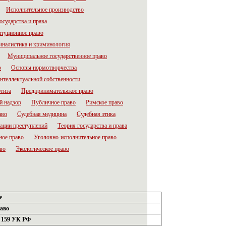
Исполнительное производство
осударства и права
итуционное право
налистика и криминология
Муниципальное государственное право
о
Основы нормотворчества
нтеллектуальной собственности
тиза
Предпринимательское право
й надзор
Публичное право
Римское право
аво
Судебная медицина
Судебная этика
ации преступлений
Теория государства и права
ное право
Уголовно-исполнительное право
во
Экологическое право
е
аво
. 159 УК РФ