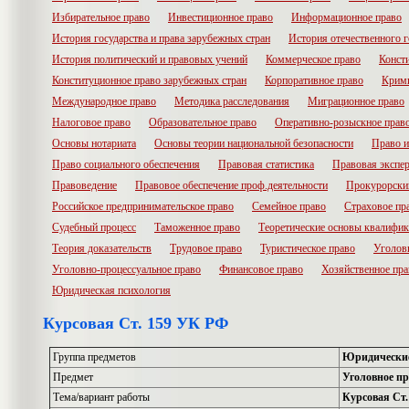
Избирательное право
Инвестиционное право
Информационное право
История государства и права зарубежных стран
История отечественного г
История политический и правовых учений
Коммерческое право
Конст
Конституционное право зарубежных стран
Корпоративное право
Крими
Международное право
Методика расследования
Миграционное право
Налоговое право
Образовательное право
Оперативно-розыскное прав
Основы нотариата
Основы теории национальной безопасности
Право и
Право социального обеспечения
Правовая статистика
Правовая экспер
Правоведение
Правовое обеспечение проф.деятельности
Прокурорски
Российское предпринимательское право
Семейное право
Страховое пр
Судебный процесс
Таможенное право
Теоретические основы квалифик
Теория доказательств
Трудовое право
Туристическое право
Уголов
Уголовно-процессуальное право
Финансовое право
Хозяйственное пра
Юридическая психология
Курсовая Ст. 159 УК РФ
Группа предметов
Юридически
Предмет
Уголовное пр
Тема/вариант работы
Курсовая Ст