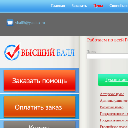
Главная
Заказать
Цены
Способы о
vball5@yandex.ru
Работаем по всей Р
Поиск:
Гуманитар
Авторское право
Административное
Валютное право
Государственное и
Государственное р
Европейское право