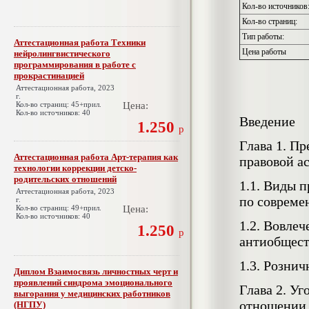
Кол-во источников
Кол-во страниц:
Тип работы:
Аттестационная работа Техники
Цена работы
нейролингвистического
программирования в работе с
прокрастинацией
Аттестационная работа, 2023
г.
Кол-во страниц: 45+прил.
Цена:
Кол-во источников: 40
Введение
1.250
р
Глава 1. П
Аттестационная работа Арт-терапия как
правовой а
технологии коррекции детско-
родительских отношений
1.1. Виды 
Аттестационная работа, 2023
по совреме
г.
Кол-во страниц: 49+прил.
Цена:
Кол-во источников: 40
1.2. Вовле
1.250
р
антиобщест
1.3. Розни
Диплом Взаимосвязь личностных черт и
проявлений синдрома эмоционального
Глава 2. У
выгорания у медицинских работников
отношении 
(НГПУ)