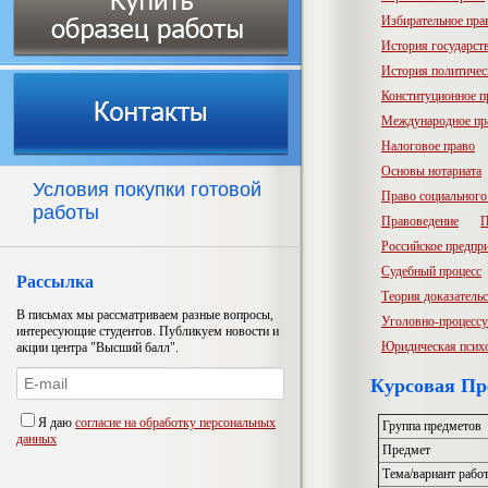
Избирательное пра
История государств
История политичес
Конституционное п
Международное пр
Налоговое право
Основы нотариата
Условия покупки готовой
Право социального
работы
Правоведение
П
Российское предпр
Судебный процесс
Рассылка
Теория доказатель
В письмах мы рассматриваем разные вопросы,
Уголовно-процессу
интересующие студентов. Публикуем новости и
Юридическая псих
акции центра "Высший балл".
Курсовая Пр
Я даю
согласие на обработку персональных
Группа предметов
данных
Предмет
Тема/вариант рабо