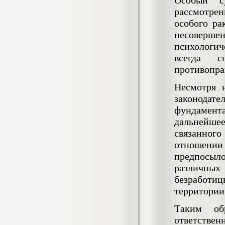
Особый су
4.550
р
рассмотрени
особого ра
Диплом Возмещение вреда,
причиненного незаконными действиями
несоверше
органов дознания предварительного
психологич
следствия, прокуратуры и суда (СГУПС)
всегда с
Диплом, 2019 г.
Кол-во страниц: 57+прил.
противоправ
Кол-во источников: 47
Цена:
4.550
Несмотря н
р
законодате
Диплом Комплексный подход к
фундамен
обеспечению качества жизни пациентов
дальнейше
с бронхиальной астмой в формате
лечебно-диагностической и
связанного
реабилитационно-профилактической
отношении
деятельности медицинской сестры в
поликлинике
предпосыло
Диплом, 2022 г.
различны
Кол-во страниц: 58+прил.
Кол-во источников: 29
Цена:
безработиц
территории
Диплом Криминальная миграция в
2.500
р
Западной Сибири: понятие, современное
состояние, тенденции развития и меры
Таким об
по ее предупреждению
ответст
Диплом, 2024 г.