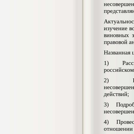
Кол-во страниц: 73+прил.
несоверш
Кол-во источников: 108
Цена:
представля
4.500
р
Актуально
изучение в
Диплом Личность Григория Распутина в
мемуарах современников
виновных з
Диплом, 2024 г.
правовой а
Кол-во страниц: 61
Кол-во источников: 46
Цена:
Названная ц
2.900
р
1) Рассм
российском
Диплом Меры социально-правовой
2) Проан
защиты женщин, имеющих детей
несоверше
Диплом, 2020 г.
Кол-во страниц: 46+прил.
действий;
Кол-во источников: 37
Цена:
3) Подробн
3.999
р
несовершен
4) Провес
отношении
Диплом Организация деятельности
малых предприятий индустрии