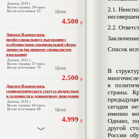
Диплом, 2019 г.
Кол-во страниц: 58+прил.
2.1. Неисп
Кол-во источников: 62
Цена:
несоверше
4.500
р
2.2. Ответ
Диплом Взаимосвязь
Заключени
профессионального выгорания с
особенностями эмоциональной сферы
Список исп
личности (на примере специалистов
взыскания)
Диплом, 2021 г.
Кол-во страниц: 57+прил.
Кол-во источников: 70
Цена:
В структу
2.500
многочисле
р
в политич
Диплом Взаимосвязь
социометрического статуса подростков
страны. К
и склонности к девиантному поведению
предыдущи
Диплом, 2019 г.
сегодня н
Кол-во страниц: 64+прил.
Кол-во источников: 68
Цена:
именно мо
4.999
Однако, п
р
другой ст
России обу
Диплом Взаимосвязь эмпатии и