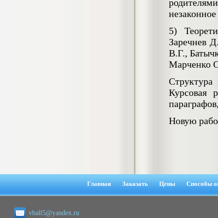
родителям
гостеприимства (на материалах
незаконное
гостиницы или иного средства
размещения)
5) Теорети
Диплом, 2023 г.+през.+доклад
Кол-во страниц: 69
Заречнев Д
Кол-во источников: 42
Цена:
В.Г., Батыч
2.900
р
Марченко О
Диплом Организация работы городских
(районных) управлений ПФ РФ
Структура 
Диплом, 2020 г.
Курсовая 
Кол-во страниц: 42
Кол-во источников: 28
Цена:
параграфов
2.900
р
Новую рабо
Диплом Особенности взаимосвязи
стресса и нервно-психического
напряжения у групп в возрасте 18-25 и
26-35 лет при сдаче экзаменов в
автошколе
Главная
Заказать
Цены
Способы о
Диплом, 2023 г.
Кол-во страниц: 50+прил.
Кол-во источников: 44
Цена:
vball5@yandex.ru