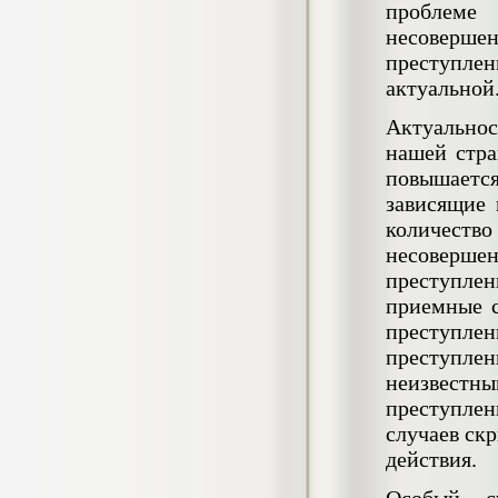
проблеме
негативных эмоциональных состояний
у сотрудников медицинского центра в
несоверше
условиях пандемии COVID-19
преступле
Диплом, 2021 г.
Кол-во страниц: 51+прил.
актуальной
Кол-во источников: 77
Цена:
Актуальност
2.500
р
нашей стра
повышается
Диплом Виндикационный иск
зависящие 
Дипломная работа, 2015
Кол-во страниц: 66
количес
Кол-во источников: 46
Цена:
несоверше
5.000
р
преступлен
приемные с
преступлен
преступле
Диплом Возмещение вреда,
неизвестн
причинённого жизни или здоровью
гражданина в гражданском
преступлен
законодательстве (СГУПС)
случаев ск
Диплом, 2019 г.
Кол-во страниц: 61+прил.
действия.
Кол-во источников: 50
Цена: