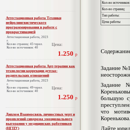
Кол-во источников
Кол-во страниц:
Тип работы:
Аттестационная работа Техники
Цена работы
нейролингвистического
программирования в работе с
прокрастинацией
Аттестационная работа, 2023
г.
Кол-во страниц: 45+прил.
Цена:
Кол-во источников: 40
Содержани
1.250
р
Аттестационная работа Арт-терапия как
Задание №1
технологии коррекции детско-
неосторож
родительских отношений
Аттестационная работа, 2023
Задание 
г.
Кол-во страниц: 49+прил.
Цена:
Кореньковы
Кол-во источников: 40
1.250
большую с
р
преступлен
что мотив
Диплом Взаимосвязь личностных черт и
Коренькова
проявлений синдрома эмоционального
выгорания у медицинских работников
Дайте юрид
(НГПУ)