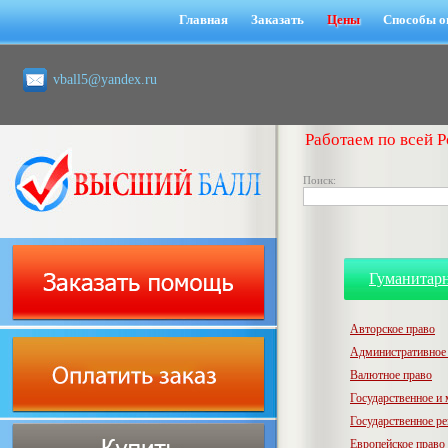
Главная
Заказать
Цены
Способы о
vball5@yandex.ru
Работаем по всей Р
Поиск:
Гуманитар
Авторское право
Административное
Валютное право
Государственное и
Государственное р
Европейское право