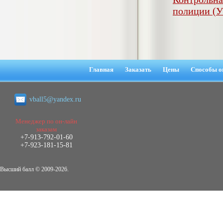
негативных эмоциональных состояний
полиции (
у сотрудников медицинского центра в
условиях пандемии COVID-19
Диплом, 2021 г.
Кол-во страниц: 51+прил.
Кол-во источников: 77
Цена:
2.500
р
Главная
Заказать
Цены
Способы о
Диплом Виндикационный иск
Дипломная работа, 2015
Кол-во страниц: 66
vball5@yandex.ru
Кол-во источников: 46
Цена:
5.000
р
Менеджер по он-лайн
заказам
+7-913-792-01-60
+7-923-181-15-81
Диплом Возмещение вреда,
Высший балл © 2009-2026.
причинённого жизни или здоровью
гражданина в гражданском
законодательстве (СГУПС)
Диплом, 2019 г.
Кол-во страниц: 61+прил.
Кол-во источников: 50
Цена: