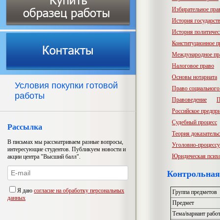
Избирательное пра
История государств
История политичес
Конституционное п
Международное пр
Налоговое право
Основы нотариата
Условия покупки готовой
Право социального
работы
Правоведение
П
Российское предпр
Судебный процесс
Рассылка
Теория доказатель
В письмах мы рассматриваем разные вопросы,
Уголовно-процессу
интересующие студентов. Публикуем новости и
Юридическая псих
акции центра "Высший балл".
Контрольная
Я даю
согласие на обработку персональных
Группа предметов
данных
Предмет
Тема/вариант рабо