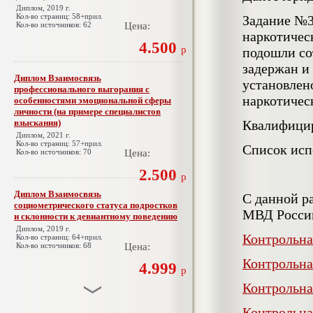
Диплом, 2019 г.
Кол-во страниц: 58+прил.
Задание №3.
Кол-во источников: 62
Цена:
наркотичес
4.500
р
подошли со
задержан и
Диплом Взаимосвязь
установлено
профессионального выгорания с
наркотичес
особенностями эмоциональной сферы
личности (на примере специалистов
взыскания)
Квалифицир
Диплом, 2021 г.
Кол-во страниц: 57+прил.
Список исп
Кол-во источников: 70
Цена:
2.500
р
Диплом Взаимосвязь
С данной р
социометрического статуса подростков
МВД Росси
и склонности к девиантному поведению
Диплом, 2019 г.
Контрольна
Кол-во страниц: 64+прил.
Кол-во источников: 68
Цена:
Контрольна
4.999
р
Контрольна
Диплом Взаимосвязь эмпатии и
Контрольна