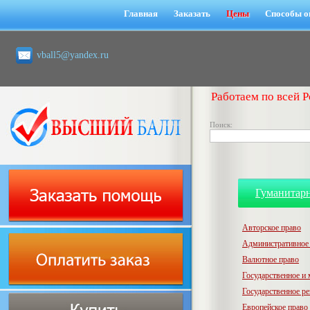
Главная
Заказать
Цены
Способы о
vball5@yandex.ru
Работаем по всей Р
Поиск:
Гуманитар
Авторское право
Административное
Валютное право
Государственное и
Государственное р
Европейское право