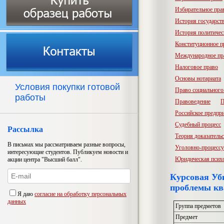
Избирательное пра
История государств
История политичес
Конституционное п
Международное пр
Налоговое право
Основы нотариата
Условия покупки готовой
Право социального
работы
Правоведение
П
Российское предпр
Судебный процесс
Рассылка
Теория доказатель
В письмах мы рассматриваем разные вопросы,
Уголовно-процессу
интересующие студентов. Публикуем новости и
Юридическая псих
акции центра "Высший балл".
Курсовая Уби
проблемы к
Я даю
согласие на обработку персональных
данных
Группа предметов
Предмет