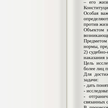
4.550
р
– его жиз
Конституц
Диплом Возмещение вреда,
Особая важ
причиненного незаконными действиями
определяю
органов дознания предварительного
следствия, прокуратуры и суда (СГУПС)
против жиз
Диплом, 2019 г.
Объектом 
Кол-во страниц: 57+прил.
Кол-во источников: 47
Цена:
возникающи
4.550
Предметом 
р
нормы, пре
Диплом Комплексный подход к
2) судебно
обеспечению качества жизни пациентов
наказания з
с бронхиальной астмой в формате
Цель иссле
лечебно-диагностической и
реабилитационно-профилактической
более лиц п
деятельности медицинской сестры в
Для дости
поликлинике
Диплом, 2022 г.
задачи:
Кол-во страниц: 58+прил.
- дать поня
Кол-во источников: 29
Цена:
- исследова
Диплом Криминальная миграция в
2.500
р
Западной Сибири: понятие, современное
- отграни
состояние, тенденции развития и меры
связанных 
по ее предупреждению
В процесс
Диплом, 2024 г.