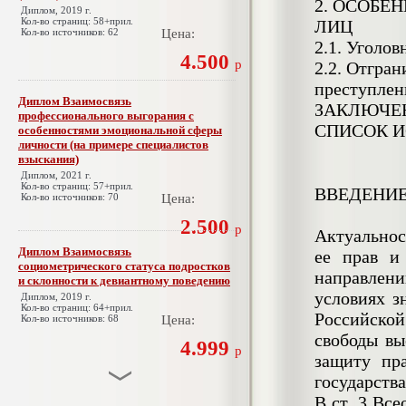
2. ОСОБЕ
Диплом, 2019 г.
Кол-во страниц: 58+прил.
ЛИЦ
Кол-во источников: 62
Цена:
2.1. Уголов
4.500
р
2.2. Отгран
преступлен
Диплом Взаимосвязь
ЗАКЛЮЧЕ
профессионального выгорания с
СПИСОК И
особенностями эмоциональной сферы
личности (на примере специалистов
взыскания)
Диплом, 2021 г.
Кол-во страниц: 57+прил.
ВВЕДЕНИ
Кол-во источников: 70
Цена:
2.500
р
Актуальнос
Диплом Взаимосвязь
ее прав и
социометрического статуса подростков
направлен
и склонности к девиантному поведению
условиях з
Диплом, 2019 г.
Кол-во страниц: 64+прил.
Российской
Кол-во источников: 68
Цена:
свободы вы
4.999
р
защиту пр
государства
В ст. 3 Вс
Диплом Взаимосвязь эмпатии и