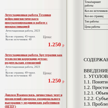
Тема/вариант
работы
Кол-во источников
Аттестационная работа Техники
Кол-во страниц:
нейролингвистического
Тип работы:
программирования в работе с
прокрастинацией
Цена работы
Аттестационная работа, 2023
г.
Кол-во страниц: 45+прил.
Цена:
Кол-во источников: 40
1.250
р
Аттестационная работа Арт-терапия как
технологии коррекции детско-
СОДЕРЖА
родительских отношений
Аттестационная работа, 2023
ВВЕДЕНИ
г.
Кол-во страниц: 49+прил.
Цена:
1. УГОЛО
Кол-во источников: 40
1.250
1.1. Поняти
р
1.2. Просто
1.2.1. Объ
Диплом Взаимосвязь личностных черт и
1.2.2. Суб
проявлений синдрома эмоционального
выгорания у медицинских работников
1.3. Пробл
(НГПУ)