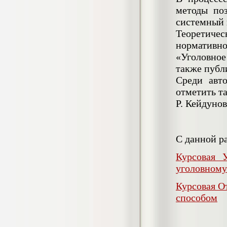
Кол-во страниц: 73+прил.
методы поз
Кол-во источников: 108
Цена:
системный 
4.500
р
Теоретиче
нормативн
Диплом Личность Григория Распутина в
«Уголовное
мемуарах современников
Диплом, 2024 г.
также публ
Кол-во страниц: 61
Кол-во источников: 46
Цена:
Среди авт
отметить та
2.900
р
Р. Кейдунов
Диплом Меры социально-правовой
С данной р
защиты женщин, имеющих детей
Диплом, 2020 г.
Курсовая 
Кол-во страниц: 46+прил.
Кол-во источников: 37
Цена:
уголовному
3.999
р
Курсовая О
способом
Диплом Организация деятельности
малых предприятий индустрии