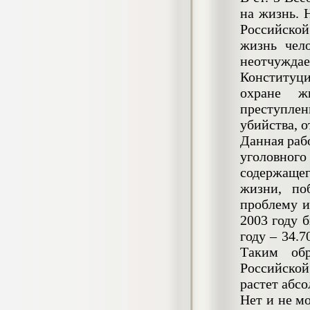
негативных эмоциональных состояний
на жизнь. 
у сотрудников медицинского центра в
Российско
условиях пандемии COVID-19
жизнь чел
Диплом, 2021 г.
Кол-во страниц: 51+прил.
неотчужда
Кол-во источников: 77
Цена:
Конституци
2.500
р
охране ж
преступлен
Диплом Виндикационный иск
убийства, о
Дипломная работа, 2015
Кол-во страниц: 66
Данная раб
Кол-во источников: 46
Цена:
уголовног
5.000
р
содержаще
жизни, по
проблему и
2003 году б
Диплом Возмещение вреда,
году – 34.70
причинённого жизни или здоровью
гражданина в гражданском
Таким обр
законодательстве (СГУПС)
Российско
Диплом, 2019 г.
Кол-во страниц: 61+прил.
растет абс
Кол-во источников: 50
Цена:
Нет и не м