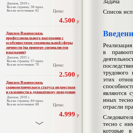
Задача
Диплом, 2019 г.
Кол-во страниц: 58+прил.
Список исп
Кол-во источников: 62
Цена:
4.500
р
Введени
Диплом Взаимосвязь
профессионального выгорания с
особенностями эмоциональной сферы
Реализация
личности (на примере специалистов
в правоот
взыскания)
Диплом, 2021 г.
деятельнос
Кол-во страниц: 57+прил.
последстви
Кол-во источников: 70
Цена:
трудового
2.500
р
этих отно
Диплом Взаимосвязь
способнос
социометрического статуса подростков
и склонности к девиантному поведению
являются с
Диплом, 2019 г.
иных тесно
Кол-во страниц: 64+прил.
Кол-во источников: 68
Цена:
отрасли пра
4.999
р
Следовател
тесно с ни
которые в
Диплом Взаимосвязь эмпатии и