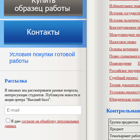
Избирательное пра
История государств
История политичес
Конституционное п
Международное пр
Налоговое право
Основы нотариата
Условия покупки готовой
Право социального
работы
Правоведение
П
Российское предпр
Судебный процесс
Рассылка
Теория доказатель
В письмах мы рассматриваем разные вопросы,
Уголовно-процессу
интересующие студентов. Публикуем новости и
Юридическая псих
акции центра "Высший балл".
Контрольная
Я даю
согласие на обработку персональных
Группа предметов
данных
Предмет
Тема/вариант рабо