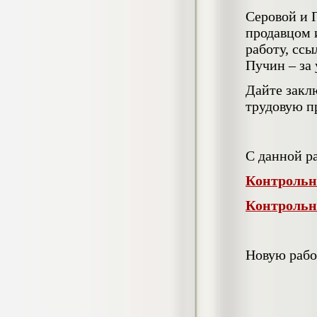
4.550
р
Серовой и 
продавцом 
Диплом Возмещение вреда,
причиненного незаконными действиями
работу, ссы
органов дознания предварительного
Пучин – за 
следствия, прокуратуры и суда (СГУПС)
Диплом, 2019 г.
Дайте закл
Кол-во страниц: 57+прил.
Кол-во источников: 47
Цена:
трудовую п
4.550
р
Диплом Комплексный подход к
С данной р
обеспечению качества жизни пациентов
с бронхиальной астмой в формате
Контрольн
лечебно-диагностической и
реабилитационно-профилактической
Контрольна
деятельности медицинской сестры в
поликлинике
Диплом, 2022 г.
Кол-во страниц: 58+прил.
Кол-во источников: 29
Цена:
Новую рабо
Диплом Криминальная миграция в
2.500
р
Западной Сибири: понятие, современное
состояние, тенденции развития и меры
по ее предупреждению
Диплом, 2024 г.