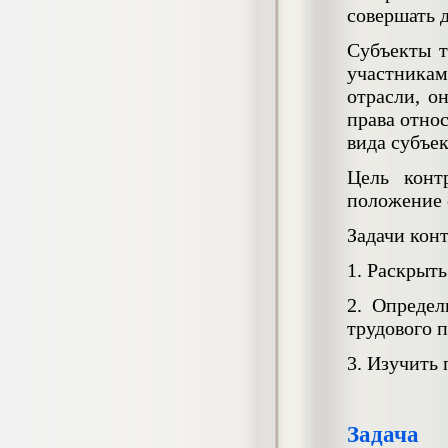
негативных эмоциональных состояний
совершать 
у сотрудников медицинского центра в
условиях пандемии COVID-19
Субъекты т
Диплом, 2021 г.
участника
Кол-во страниц: 51+прил.
Кол-во источников: 77
Цена:
отрасли, о
2.500
права относ
р
вида субъе
Диплом Виндикационный иск
Цель конт
Дипломная работа, 2015
Кол-во страниц: 66
положение 
Кол-во источников: 46
Цена:
5.000
Задачи кон
р
1. Раскрыт
2. Определ
трудового п
Диплом Возмещение вреда,
причинённого жизни или здоровью
гражданина в гражданском
3. Изучить
законодательстве (СГУПС)
Диплом, 2019 г.
Кол-во страниц: 61+прил.
Кол-во источников: 50
Цена:
Задача