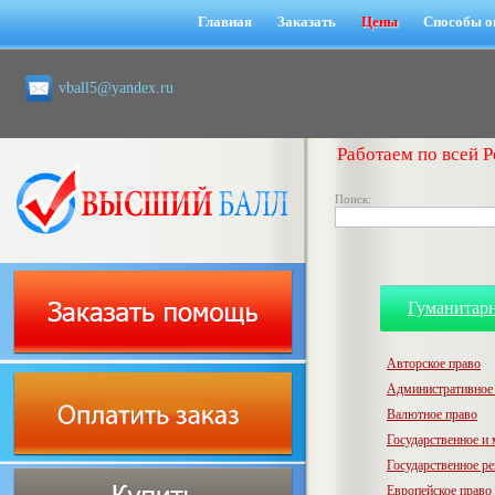
Главная
Заказать
Цены
Способы о
vball5@yandex.ru
Работаем по всей Р
Поиск:
Гуманитар
Авторское право
Административное
Валютное право
Государственное и
Государственное р
Европейское право