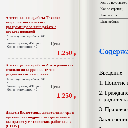
Кол-во источников
Кол-во страниц:
Тип работы:
Аттестационная работа Техники
Цена работы
нейролингвистического
программирования в работе с
прокрастинацией
Аттестационная работа, 2023
г.
Кол-во страниц: 45+прил.
Цена:
Кол-во источников: 40
Содерж
1.250
р
Аттестационная работа Арт-терапия как
технологии коррекции детско-
Введение
родительских отношений
Аттестационная работа, 2023
1. Понятие
г.
Кол-во страниц: 49+прил.
Цена:
Кол-во источников: 40
2. Граждан
1.250
р
юридически
3. Правово
Диплом Взаимосвязь личностных черт и
проявлений синдрома эмоционального
Заключени
выгорания у медицинских работников
(НГПУ)