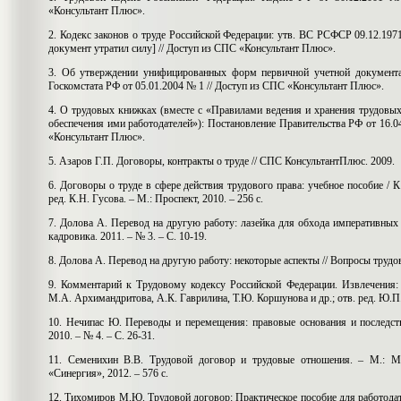
«Консультант Плюс».
2.
Кодекс законов о труде Российской Федерации: утв. ВС РСФСР 09.12.1971 (
документ утратил силу] // Доступ из СПС «Консультант Плюс».
3.
Об утверждении унифицированных форм первичной учетной документац
Госкомстата РФ от 05.01.2004 № 1 // Доступ из СПС «Консультант Плюс».
4.
О трудовых книжках (вместе с «Правилами ведения и хранения трудовых
обеспечения ими работодателей»): Постановление Правительства РФ от 16.04
«Консультант Плюс».
5.
Азаров Г.П. Договоры, контракты о труде // СПС КонсультантПлюс. 2009.
6.
Договоры о труде в сфере действия трудового права: учебное пособие / 
ред. К.Н. Гусова. – М.: Проспект, 2010. – 256 с.
7.
Долова А. Перевод на другую работу: лазейка для обхода императивных 
кадровика. 2011. – № 3. – С. 10-19.
8.
Долова А. Перевод на другую работу: некоторые аспекты // Вопросы трудово
9.
Комментарий к Трудовому кодексу Российской Федерации. Извлечения: 
М.А. Архимандритова, А.К. Гаврилина, Т.Ю. Коршунова и др.; отв. ред. Ю.П
10.
Нечипас Ю. Переводы и перемещения: правовые основания и последств
2010. – № 4. – С. 26-31.
11.
Семенихин В.В. Трудовой договор и трудовые отношения. – М.: М
«Синергия», 2012. – 576 с.
12.
Тихомиров М.Ю. Трудовой договор: Практическое пособие для работодат