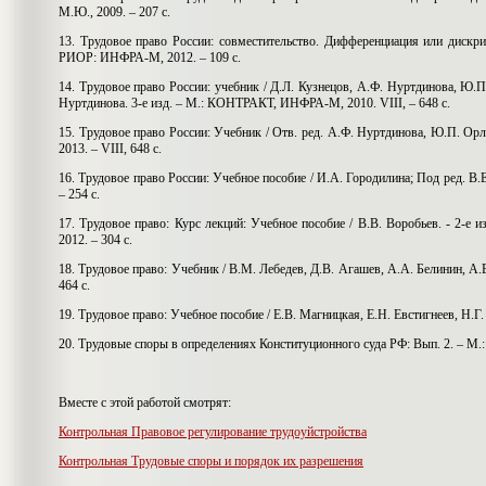
М.Ю., 2009. – 207 с.
13.
Трудовое право России: совместительство. Дифференциация или диск
РИОР: ИНФРА-М, 2012. – 109 с.
14.
Трудовое право России: учебник / Д.Л. Кузнецов, А.Ф. Нуртдинова, Ю.П
Нуртдинова. 3-е изд. – М.: КОНТРАКТ, ИНФРА-М, 2010. VIII, – 648 с.
15.
Трудовое право России: Учебник / Отв. ред. А.Ф. Нуртдинова, Ю.П. Ор
2013. – VIII, 648 с.
16.
Трудовое право России: Учебное пособие / И.А. Городилина; Под ред. 
– 254 с.
17.
Трудовое право: Курс лекций: Учебное пособие / В.В. Воробьев. - 2-
2012. – 304 с.
18.
Трудовое право: Учебник / В.М. Лебедев, Д.В. Агашев, А.А. Белинин, А
464 с.
19.
Трудовое право: Учебное пособие / Е.В. Магницкая, Е.Н. Евстигнеев, Н.
20.
Трудовые споры в определениях Конституционного суда РФ: Вып. 2. – М.
Вместе с этой работой смотрят:
Контрольная Правовое регулирование трудоуйстройства
Контрольная Трудовые споры и порядок их разрешения