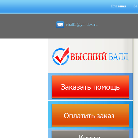
Главная
За
vball5@yandex.ru