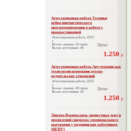
Аттестационная работа Техники
нейролингвистического
программирования в работе с
прокрастинацией
Аттестационная работа, 2023
г.
Кол-во страниц: 45+прил.
Цена:
Кол-во источников: 40
1.250
р
Аттестационная работа Арт-терапия как
технологии коррекции детско-
родительских отношений
Аттестационная работа, 2023
г.
Кол-во страниц: 49+прил.
Цена:
Кол-во источников: 40
1.250
р
Диплом Взаимосвязь личностных черт и
проявлений синдрома эмоционального
выгорания у медицинских работников
(НГПУ)