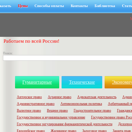
казать
Цены
Способы оплаты
Контакты
Библиотека
Стат
Работаем по всей России!
Поиск:
Гуманитарные
Технические
Экономич
Авторское право
Аграрное право
Адвокатская деятельность
Админ
Административное право
Антимонопольная политика
Арбитражный п
Валютное право
Вещное право
Градостроительное право
Гражданск
Государственное и муниципальное управление
Государственное право Рос
Государственное регулирование фармацевтической деятельности
Делопрои
Европейское право
Жилищное право
Залоговое право
Защита прав 