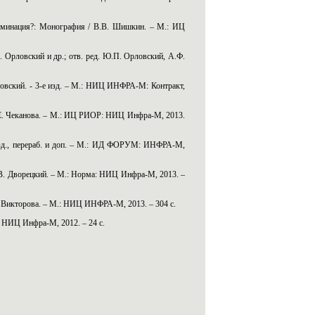
риминация?: Монография / В.В. Шишкин. – М.: ИЦ
. Орловский и др.; отв. ред. Ю.П. Орловский, А.Ф.
ловский. - 3-e изд. – М.: НИЦ ИНФРА-М: Контракт,
В.Е. Чеканова. – М.: ИЦ РИОР: НИЦ Инфра-М, 2013.
e изд., перераб. и доп. – М.: ИД ФОРУМ: ИНФРА-М,
.В. Дворецкий. – М.: Норма: НИЦ Инфра-М, 2013. –
Г. Викторова. – М.: НИЦ ИНФРА-М, 2013. – 304 с.
: НИЦ Инфра-М, 2012. – 24 с.