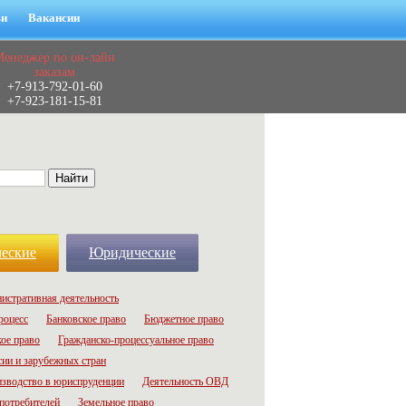
ьи
Вакансии
Менеджер по он-лайн
заказам
+7-913-792-01-60
+7-923-181-15-81
еские
Юридические
истративная деятельность
роцесс
Банковское право
Бюджетное право
ое право
Гражданско-процессуальное право
сии и зарубежных стран
зводство в юриспруденции
Деятельность ОВД
потребителей
Земельное право