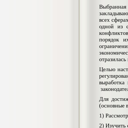
4.550
р
Выбранная
закладываю
Диплом Возмещение вреда,
причиненного незаконными действиями
всех сферах
органов дознания предварительного
одной из 
следствия, прокуратуры и суда (СГУПС)
конфликтов
Диплом, 2019 г.
Кол-во страниц: 57+прил.
порядок и
Кол-во источников: 47
Цена:
ограничени
4.550
р
экономичес
отразилась
Диплом Комплексный подход к
обеспечению качества жизни пациентов
Целью наст
с бронхиальной астмой в формате
лечебно-диагностической и
регулиров
реабилитационно-профилактической
выработка
деятельности медицинской сестры в
поликлинике
законодате
Диплом, 2022 г.
Кол-во страниц: 58+прил.
Для дости
Кол-во источников: 29
Цена:
(основные 
Диплом Криминальная миграция в
2.500
р
Западной Сибири: понятие, современное
1)
Рассмотр
состояние, тенденции развития и меры
по ее предупреждению
2)
Изучить 
Диплом, 2024 г.