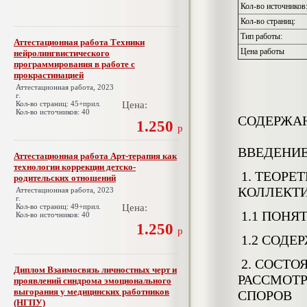
Кол-во источников
Кол-во страниц:
Тип работы:
Аттестационная работа Техники
Цена работы
нейролингвистического
программирования в работе с
прокрастинацией
Аттестационная работа, 2023
г.
Кол-во страниц: 45+прил.
Цена:
Кол-во источников: 40
СОДЕРЖА
1.250
р
ВВЕДЕНИ
Аттестационная работа Арт-терапия как
технологии коррекции детско-
1. ТЕОР
родительских отношений
КОЛЛЕКТ
Аттестационная работа, 2023
г.
Кол-во страниц: 49+прил.
Цена:
1.1 ПОН
Кол-во источников: 40
1.250
р
1.2 СОДЕ
2. СОСТ
Диплом Взаимосвязь личностных черт и
РАССМОТР
проявлений синдрома эмоционального
выгорания у медицинских работников
СПОРОВ
(НГПУ)