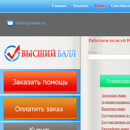
Главная
Заказать
Цены
Способы о
vball5@yandex.ru
Работаем по всей Р
Поиск:
Гуманитар
Авторское право
Административное
Валютное право
Государственное и
Государственное р
Европейское право