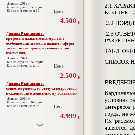
Диплом, 2019 г.
2.1 ХАРА
Кол-во страниц: 58+прил.
Кол-во источников: 62
Цена:
КОЛЛЕКТ
4.500
р
2.2 ПОРЯ
2.3 ОТВЕ
Диплом Взаимосвязь
профессионального выгорания с
РАЗРЕШЕН
особенностями эмоциональной сферы
личности (на примере специалистов
ЗАКЛЮЧЕ
взыскания)
Диплом, 2021 г.
СПИСОК 
Кол-во страниц: 57+прил.
Кол-во источников: 70
Цена:
2.500
р
ВВЕДЕНИ
Диплом Взаимосвязь
социометрического статуса подростков
Кардинальн
и склонности к девиантному поведению
условиях р
Диплом, 2019 г.
Кол-во страниц: 64+прил.
интересов 
Кол-во источников: 68
Цена:
труда, не 
4.999
р
Их рассмо
является д
интересов 
Диплом Взаимосвязь эмпатии и