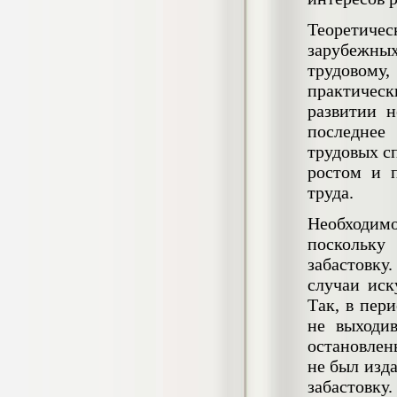
негативных эмоциональных состояний
у сотрудников медицинского центра в
Теоретиче
условиях пандемии COVID-19
зарубежны
Диплом, 2021 г.
Кол-во страниц: 51+прил.
трудовому
Кол-во источников: 77
Цена:
практическ
2.500
р
развитии 
последнее
Диплом Виндикационный иск
трудовых с
Дипломная работа, 2015
ростом и 
Кол-во страниц: 66
Кол-во источников: 46
Цена:
труда.
5.000
р
Необходимо
поскольку
забастовку
случаи иск
Диплом Возмещение вреда,
Так, в пер
причинённого жизни или здоровью
гражданина в гражданском
не выходи
законодательстве (СГУПС)
остановлен
Диплом, 2019 г.
Кол-во страниц: 61+прил.
не был изд
Кол-во источников: 50
Цена:
забастовку.