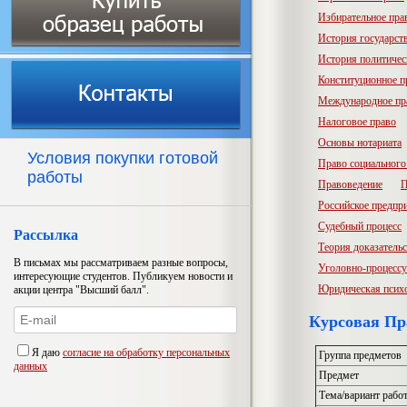
Избирательное пра
История государств
История политичес
Конституционное п
Международное пр
Налоговое право
Основы нотариата
Условия покупки готовой
Право социального
работы
Правоведение
П
Российское предпр
Судебный процесс
Рассылка
Теория доказатель
В письмах мы рассматриваем разные вопросы,
Уголовно-процессу
интересующие студентов. Публикуем новости и
Юридическая псих
акции центра "Высший балл".
Курсовая Пра
Я даю
согласие на обработку персональных
Группа предметов
данных
Предмет
Тема/вариант рабо