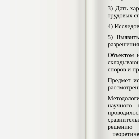
Кол-во страниц: 73+прил.
Кол-во источников: 108
Цена:
3)
Дать ха
трудовых с
4.500
р
4)
Исследов
Диплом Личность Григория Распутина в
мемуарах современников
5)
Выявить
Диплом, 2024 г.
разрешения
Кол-во страниц: 61
Кол-во источников: 46
Цена:
Объектом и
2.900
р
складываю
споров и пр
Предмет ис
Диплом Меры социально-правовой
защиты женщин, имеющих детей
рассмотрен
Диплом, 2020 г.
Кол-во страниц: 46+прил.
Методолог
Кол-во источников: 37
Цена:
научного 
3.999
р
проводило
сравнитель
решению 
Диплом Организация деятельности
теоретиче
малых предприятий индустрии