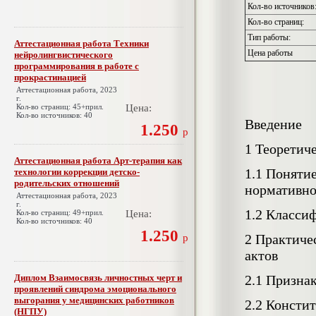
Кол-во источников
Кол-во страниц:
Тип работы:
Аттестационная работа Техники
Цена работы
нейролингвистического
программирования в работе с
прокрастинацией
Аттестационная работа, 2023
г.
Кол-во страниц: 45+прил.
Цена:
Кол-во источников: 40
Введение
1.250
р
1 Теоретич
Аттестационная работа Арт-терапия как
1.1 Поняти
технологии коррекции детско-
родительских отношений
нормативно
Аттестационная работа, 2023
г.
1.2 Класси
Кол-во страниц: 49+прил.
Цена:
Кол-во источников: 40
1.250
2 Практиче
р
актов
Диплом Взаимосвязь личностных черт и
2.1 Призна
проявлений синдрома эмоционального
выгорания у медицинских работников
2.2 Консти
(НГПУ)