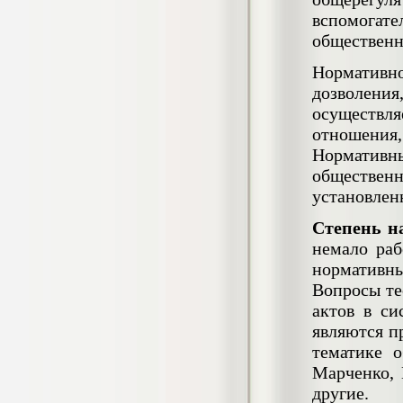
негативных эмоциональных состояний
вспомога
у сотрудников медицинского центра в
общественн
условиях пандемии COVID-19
Диплом, 2021 г.
Кол-во страниц: 51+прил.
Нормативно
Кол-во источников: 77
Цена:
дозволения
2.500
р
осуществл
отношения
Диплом Виндикационный иск
Норматив
Дипломная работа, 2015
общественн
Кол-во страниц: 66
Кол-во источников: 46
Цена:
установлен
5.000
р
Степень н
немало раб
нормативн
Вопросы те
Диплом Возмещение вреда,
актов в си
причинённого жизни или здоровью
гражданина в гражданском
являются п
законодательстве (СГУПС)
тематике 
Диплом, 2019 г.
Кол-во страниц: 61+прил.
Марченко, 
Кол-во источников: 50
Цена:
другие.