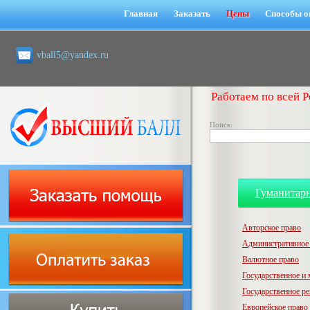
Главная
Заказать
Цены
Способы о
vball5@yandex.ru
Работаем по всей Р
Поиск:
Гуманитар
Авторское право
Административное
Валютное право
Государственное и
Государственное р
Европейское право