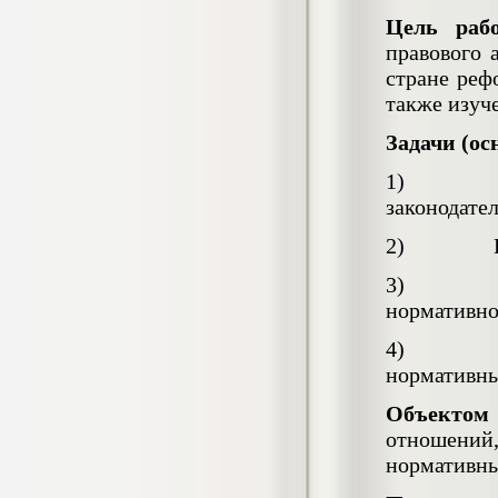
4.550
р
Цель раб
правового 
Диплом Возмещение вреда,
причиненного незаконными действиями
стране реф
органов дознания предварительного
также изуч
следствия, прокуратуры и суда (СГУПС)
Диплом, 2019 г.
Кол-во страниц: 57+прил.
Задачи (ос
Кол-во источников: 47
Цена:
1) Изучи
4.550
р
законодате
Диплом Комплексный подход к
2) Исслед
обеспечению качества жизни пациентов
с бронхиальной астмой в формате
3) Дать 
лечебно-диагностической и
реабилитационно-профилактической
нормативно
деятельности медицинской сестры в
поликлинике
4) Проан
Диплом, 2022 г.
нормативны
Кол-во страниц: 58+прил.
Кол-во источников: 29
Цена:
Объектом
Диплом Криминальная миграция в
2.500
р
отношений
Западной Сибири: понятие, современное
состояние, тенденции развития и меры
нормативны
по ее предупреждению
Диплом, 2024 г.