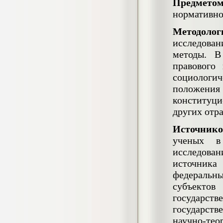
Предмето
Кол-во страниц: 73+прил.
Кол-во источников: 108
Цена:
нормативног
4.500
р
Методоло
исследован
Диплом Личность Григория Распутина в
методы. В
мемуарах современников
правового
Диплом, 2024 г.
Кол-во страниц: 61
социологич
Кол-во источников: 46
Цена:
положения
2.900
р
конституци
других отр
Источнико
Диплом Меры социально-правовой
защиты женщин, имеющих детей
ученых в
Диплом, 2020 г.
исследован
Кол-во страниц: 46+прил.
Кол-во источников: 37
Цена:
источника
3.999
федеральн
р
субъекто
государст
государст
Диплом Организация деятельности
научно-тео
малых предприятий индустрии