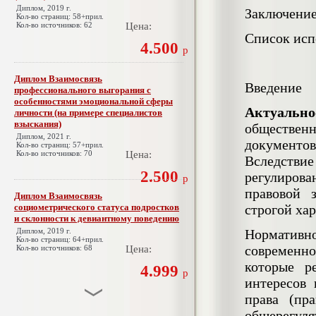
Диплом, 2019 г.
Заключени
Кол-во страниц: 58+прил.
Кол-во источников: 62
Цена:
Список исп
4.500
р
Диплом Взаимосвязь
Введение
профессионального выгорания с
особенностями эмоциональной сферы
Актуальн
личности (на примере специалистов
взыскания)
обществен
Диплом, 2021 г.
документо
Кол-во страниц: 57+прил.
Кол-во источников: 70
Цена:
Вследстви
2.500
регулиров
р
правовой 
Диплом Взаимосвязь
социометрического статуса подростков
строгой ха
и склонности к девиантному поведению
Диплом, 2019 г.
Нормативно
Кол-во страниц: 64+прил.
современно
Кол-во источников: 68
Цена:
которые р
4.999
р
интересов
права (пр
Диплом Взаимосвязь эмпатии и
общерегул