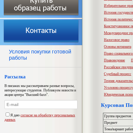
Избирательное пра
История государств
История политичес
Конституционное п
Международное пр
Налоговое право
Основы нотариата
Условия покупки готовой
Право социального
работы
Правоведение
П
Российское предпр
Судебный процесс
Рассылка
Теория доказатель
В письмах мы рассматриваем разные вопросы,
Уголовно-процессу
интересующие студентов. Публикуем новости и
Юридическая псих
акции центра "Высший балл".
Курсовая По
Я даю
согласие на обработку персональных
Группа предметов
данных
Предмет
Тема/вариант рабо