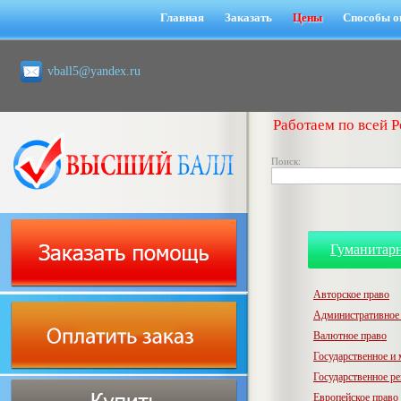
Главная
Заказать
Цены
Способы о
vball5@yandex.ru
Работаем по всей Р
Поиск:
Гуманитар
Авторское право
Административное
Валютное право
Государственное и
Государственное р
Европейское право