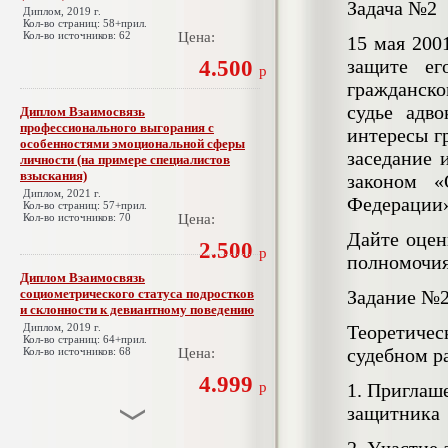
Задача №2
Диплом, 2019 г.
Кол-во страниц: 58+прил.
Кол-во источников: 62
Цена:
15 мая 200
защите ег
4.500
р
гражданско
судье адво
Диплом Взаимосвязь
профессионального выгорания с
интересы гр
особенностями эмоциональной сферы
заседание 
личности (на примере специалистов
взыскания)
законом «
Диплом, 2021 г.
Федерации»
Кол-во страниц: 57+прил.
Кол-во источников: 70
Цена:
Дайте оцен
2.500
р
полномочия
Диплом Взаимосвязь
социометрического статуса подростков
Задание №
и склонности к девиантному поведению
Диплом, 2019 г.
Теоретичес
Кол-во страниц: 64+прил.
судебном р
Кол-во источников: 68
Цена:
4.999
р
1. Приглаше
защитник
Диплом Взаимосвязь эмпатии и