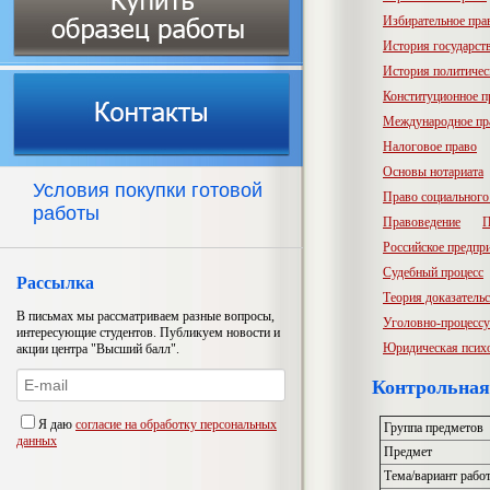
Избирательное пра
История государств
История политичес
Конституционное п
Международное пр
Налоговое право
Основы нотариата
Условия покупки готовой
Право социального
работы
Правоведение
П
Российское предпр
Судебный процесс
Рассылка
Теория доказатель
В письмах мы рассматриваем разные вопросы,
Уголовно-процессу
интересующие студентов. Публикуем новости и
Юридическая псих
акции центра "Высший балл".
Контрольная
Я даю
согласие на обработку персональных
Группа предметов
данных
Предмет
Тема/вариант рабо