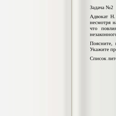
4.550
р
Задача №2
Диплом Возмещение вреда,
Адвокат Н.
причиненного незаконными действиями
органов дознания предварительного
несмотря н
следствия, прокуратуры и суда (СГУПС)
что повли
Диплом, 2019 г.
Кол-во страниц: 57+прил.
незаконног
Кол-во источников: 47
Цена:
4.550
Поясните, 
р
Укажите пр
Диплом Комплексный подход к
Список лит
обеспечению качества жизни пациентов
с бронхиальной астмой в формате
лечебно-диагностической и
реабилитационно-профилактической
деятельности медицинской сестры в
поликлинике
Диплом, 2022 г.
Кол-во страниц: 58+прил.
Кол-во источников: 29
Цена:
Диплом Криминальная миграция в
2.500
р
Западной Сибири: понятие, современное
состояние, тенденции развития и меры
по ее предупреждению
Диплом, 2024 г.