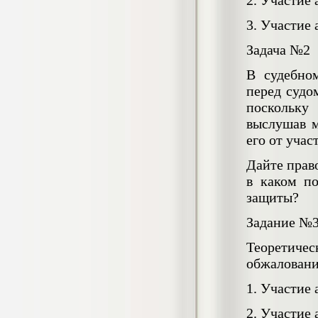
2. Участие
негативных эмоциональных состояний
у сотрудников медицинского центра в
3. Участие 
условиях пандемии COVID-19
Диплом, 2021 г.
Задача №2
Кол-во страниц: 51+прил.
Кол-во источников: 77
Цена:
В судебном
2.500
р
перед судо
поскольку
Диплом Виндикационный иск
выслушав м
Дипломная работа, 2015
Кол-во страниц: 66
его от учас
Кол-во источников: 46
Цена:
Дайте прав
5.000
р
в каком п
защиты?
Задание №
Диплом Возмещение вреда,
причинённого жизни или здоровью
Теоретиче
гражданина в гражданском
обжаловани
законодательстве (СГУПС)
Диплом, 2019 г.
1. Участие 
Кол-во страниц: 61+прил.
Кол-во источников: 50
Цена:
2. Участие