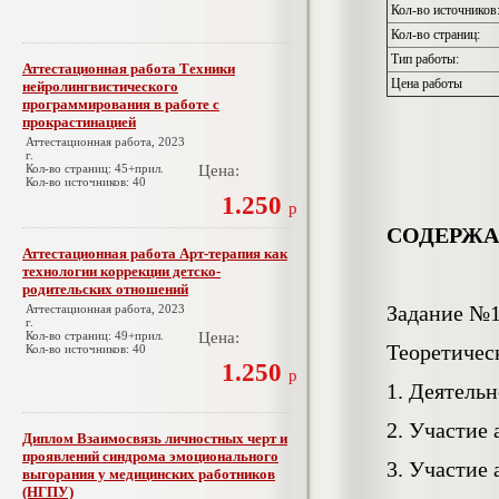
Кол-во источников
Кол-во страниц:
Тип работы:
Аттестационная работа Техники
Цена работы
нейролингвистического
программирования в работе с
прокрастинацией
Аттестационная работа, 2023
г.
Кол-во страниц: 45+прил.
Цена:
Кол-во источников: 40
1.250
р
СОДЕРЖ
Аттестационная работа Арт-терапия как
технологии коррекции детско-
родительских отношений
Задание №
Аттестационная работа, 2023
г.
Кол-во страниц: 49+прил.
Цена:
Теоретичес
Кол-во источников: 40
1.250
р
1. Деятельн
2. Участие 
Диплом Взаимосвязь личностных черт и
проявлений синдрома эмоционального
3. Участие
выгорания у медицинских работников
(НГПУ)