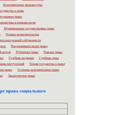
Исполнительное производство
осударства и права
итуционное право
налистика и криминология
Муниципальное государственное право
о
Основы нормотворчества
нтеллектуальной собственности
тиза
Предпринимательское право
й надзор
Публичное право
Римское право
аво
Судебная медицина
Судебная этика
ации преступлений
Теория государства и права
ное право
Уголовно-исполнительное право
во
Экологическое право
ре права социального