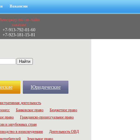
ьи
Вакансии
Менеджер по он-лайн
заказам
+7-913-792-01-60
+7-923-181-15-81
еские
Юридические
истративная деятельность
роцесс
Банковское право
Бюджетное право
ое право
Гражданско-процессуальное право
сии и зарубежных стран
зводство в юриспруденции
Деятельность ОВД
потребителей
Земельное право