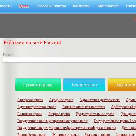
казать
Цены
Способы оплаты
Контакты
Библиотека
Стат
Работаем по всей России!
Поиск:
Гуманитарные
Технические
Экономич
Авторское право
Аграрное право
Адвокатская деятельность
Админ
Административное право
Антимонопольная политика
Арбитражный п
Валютное право
Вещное право
Градостроительное право
Гражданск
Государственное и муниципальное управление
Государственное право Рос
Государственное регулирование фармацевтической деятельности
Делопрои
Европейское право
Жилищное право
Залоговое право
Защита прав 