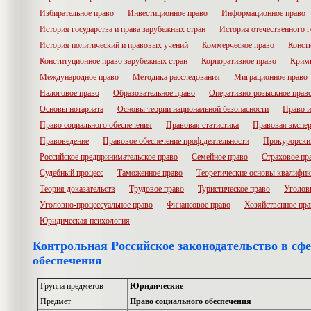
Избирательное право
Инвестиционное право
Информационное право
История государства и права зарубежных стран
История отечественного г
История политический и правовых учений
Коммерческое право
Конст
Конституционное право зарубежных стран
Корпоративное право
Крими
Международное право
Методика расследования
Миграционное право
Налоговое право
Образовательное право
Оперативно-розыскное прав
Основы нотариата
Основы теории национальной безопасности
Право и
Право социального обеспечения
Правовая статистика
Правовая экспер
Правоведение
Правовое обеспечение проф.деятельности
Прокурорски
Российское предпринимательское право
Семейное право
Страховое пр
Судебный процесс
Таможенное право
Теоретические основы квалифик
Теория доказательств
Трудовое право
Туристическое право
Уголов
Уголовно-процессуальное право
Финансовое право
Хозяйственное пра
Юридическая психология
Контрольная Российское законодательство в сфе
обеспечения
Группа предметов
Юридические
Предмет
Право социального обеспечения