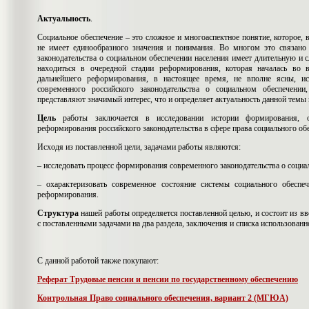
Актуальность
.
Социальное обеспечение – это сложное и многоаспектное понятие, которое, 
не имеет единообразного значения и понимания. Во многом это связано
законодательства о социальном обеспечении населения имеет длительную и
находиться в очередной стадии реформирования, которая началась во 
дальнейшего реформирования, в настоящее время, не вполне ясны, и
современного российского законодательства о социальном обеспечени
представляют значимый интерес, что и определяет актуальность данной темы
Цель
работы заключается в исследовании истории формирования, о
реформирования российского законодательства в сфере права социального об
Исходя из поставленной цели, задачами работы являются:
– исследовать процесс формирования современного законодательства о социа
– охарактеризовать современное состояние системы социального обеспе
реформирования.
Структура
нашей работы определяется поставленной целью, и состоит из вв
с поставленными задачами на два раздела, заключения и списка использованн
С данной работой также покупают:
Реферат Трудовые пенсии и пенсии по государственному обеспечению
Контрольная Право социального обеспечения, вариант 2 (МГЮА)