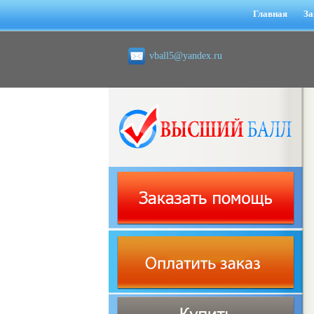
Главная
За
vball5@yandex.ru