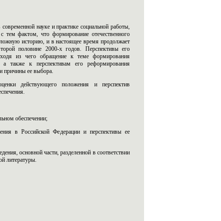
в современной науке и практике социальной работы,
 с тем фактом, что формирование отечественного
 сложную историю, и в настоящее время продолжает
второй половине 2000-х годов. Перспективы его
сходя из чего обращение к теме формирования
и, а также к перспективам его реформирования
 и причины ее выбора.
ценки действующего положения и перспектив
еспечения.
льном обеспечении;
чения в Российской Федерации и перспективы ее
едения, основной части, разделенной в соответствии
ой литературы.