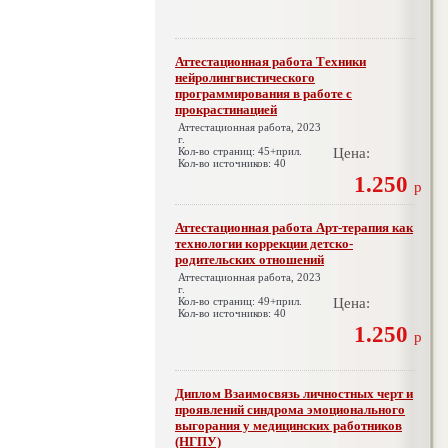
Аттестационная работа Техники
нейролингвистического
программирования в работе с
прокрастинацией
Аттестационная работа, 2023
г.
Кол-во страниц: 45+прил.
Цена:
Кол-во источников: 40
1.250
р
Аттестационная работа Арт-терапия как
технологии коррекции детско-
родительских отношений
Аттестационная работа, 2023
г.
Кол-во страниц: 49+прил.
Цена:
Кол-во источников: 40
1.250
р
Диплом Взаимосвязь личностных черт и
проявлений синдрома эмоционального
выгорания у медицинских работников
(НГПУ)