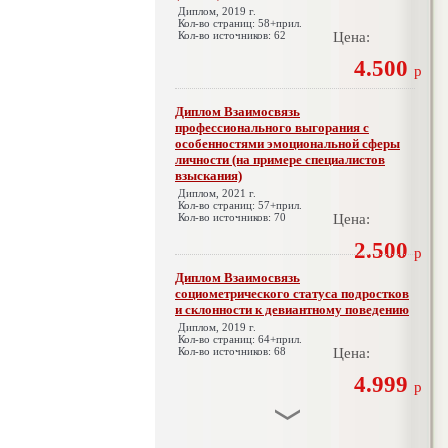
Диплом, 2019 г.
Кол-во страниц: 58+прил.
Кол-во источников: 62
Цена:
4.500
р
Диплом Взаимосвязь
профессионального выгорания с
особенностями эмоциональной сферы
личности (на примере специалистов
взыскания)
Диплом, 2021 г.
Кол-во страниц: 57+прил.
Кол-во источников: 70
Цена:
2.500
р
Диплом Взаимосвязь
социометрического статуса подростков
и склонности к девиантному поведению
Диплом, 2019 г.
Кол-во страниц: 64+прил.
Кол-во источников: 68
Цена:
4.999
р
Диплом Взаимосвязь эмпатии и