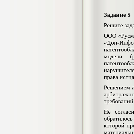
негативных эмоциональных состояний
у сотрудников медицинского центра в
условиях пандемии COVID-19
Задание 5
Диплом, 2021 г.
Кол-во страниц: 51+прил.
Решите зада
Кол-во источников: 77
Цена:
2.500
ООО «Русме
р
«Дон-Инфо
Диплом Виндикационный иск
патентообл
Дипломная работа, 2015
модели (
Кол-во страниц: 66
Кол-во источников: 46
Цена:
патентооб
нарушител
5.000
р
права истца
Решением а
арбитражн
Диплом Возмещение вреда,
требований
причинённого жизни или здоровью
гражданина в гражданском
Не соглас
законодательстве (СГУПС)
обратилось
Диплом, 2019 г.
Кол-во страниц: 61+прил.
которой пр
Кол-во источников: 50
Цена:
материальн