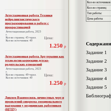
Кол-во источников
Кол-во страниц:
Тип работы:
Аттестационная работа Техники
Цена работы
нейролингвистического
программирования в работе с
прокрастинацией
Аттестационная работа, 2023
г.
Кол-во страниц: 45+прил.
Цена:
Кол-во источников: 40
Содержани
1.250
р
Задание 1
Аттестационная работа Арт-терапия как
Задание 2
технологии коррекции детско-
родительских отношений
Задание 3
Аттестационная работа, 2023
г.
Кол-во страниц: 49+прил.
Цена:
Задание 4
Кол-во источников: 40
1.250
р
Задание 5
Библиограф
Диплом Взаимосвязь личностных черт и
проявлений синдрома эмоционального
выгорания у медицинских работников
(НГПУ)