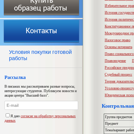
Избирательное пра
История государств
История политичес
Конституционное п
Международное пр
Налоговое право
Основы нотариата
Условия покупки готовой
Право социального
работы
Правоведение
П
Российское предпр
Судебный процесс
Рассылка
Теория доказатель
В письмах мы рассматриваем разные вопросы,
Уголовно-процессу
интересующие студентов. Публикуем новости и
Юридическая псих
акции центра "Высший балл".
Контрольная
Я даю
согласие на обработку персональных
Группа предметов
данных
Предмет
Тема/вариант рабо