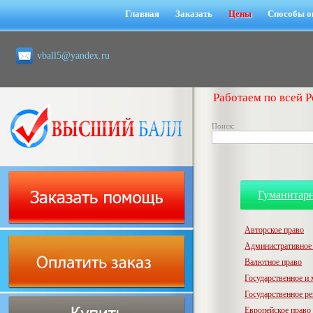
Главная
Заказать
Цены
Способы о
vball5@yandex.ru
Работаем по всей Р
Поиск:
Гуманитар
Авторское право
Административное
Валютное право
Государственное и
Государственное р
Европейское право