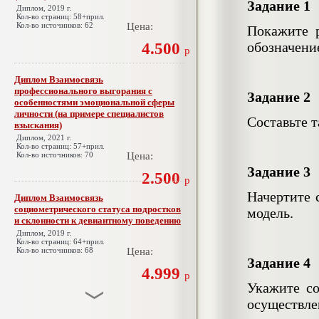
Задание 1
Диплом, 2019 г.
Кол-во страниц: 58+прил.
Кол-во источников: 62
Цена:
Покажите 
обозначени
4.500
р
Диплом Взаимосвязь
профессионального выгорания с
Задание 2
особенностями эмоциональной сферы
личности (на примере специалистов
Составьте т
взыскания)
Диплом, 2021 г.
Кол-во страниц: 57+прил.
Кол-во источников: 70
Цена:
Задание 3
2.500
р
Начертите 
Диплом Взаимосвязь
социометрического статуса подростков
модель.
и склонности к девиантному поведению
Диплом, 2019 г.
Кол-во страниц: 64+прил.
Кол-во источников: 68
Цена:
Задание 4
4.999
р
Укажите со
осуществле
Диплом Взаимосвязь эмпатии и