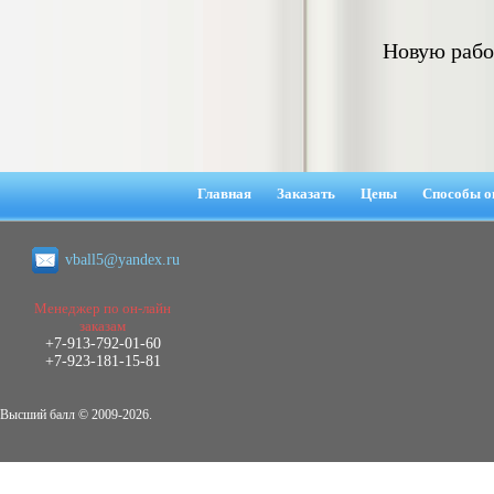
гостеприимства (на материалах
гостиницы или иного средства
Новую рабо
размещения)
Диплом, 2023 г.+през.+доклад
Кол-во страниц: 69
Кол-во источников: 42
Цена:
2.900
р
Диплом Организация работы городских
(районных) управлений ПФ РФ
Главная
Заказать
Цены
Способы о
Диплом, 2020 г.
Кол-во страниц: 42
Кол-во источников: 28
Цена:
2.900
vball5@yandex.ru
р
Менеджер по он-лайн
заказам
Диплом Особенности взаимосвязи
+7-913-792-01-60
стресса и нервно-психического
+7-923-181-15-81
напряжения у групп в возрасте 18-25 и
26-35 лет при сдаче экзаменов в
автошколе
Высший балл © 2009-2026.
Диплом, 2023 г.
Кол-во страниц: 50+прил.
Кол-во источников: 44
Цена: