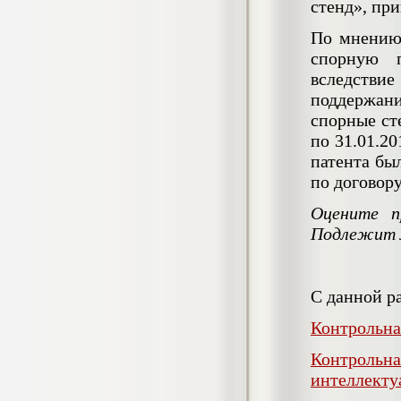
стенд», пр
Кол-во страниц: 73+прил.
Кол-во источников: 108
Цена:
По мнению 
4.500
р
спорную п
вследстви
Диплом Личность Григория Распутина в
поддержани
мемуарах современников
Диплом, 2024 г.
спорные ст
Кол-во страниц: 61
по 31.01.20
Кол-во источников: 46
Цена:
патента бы
2.900
р
по договору
Оцените п
Подлежит 
Диплом Меры социально-правовой
защиты женщин, имеющих детей
Диплом, 2020 г.
Кол-во страниц: 46+прил.
Кол-во источников: 37
Цена:
С данной р
3.999
р
Контрольн
Контрольна
интеллекту
Диплом Организация деятельности
малых предприятий индустрии