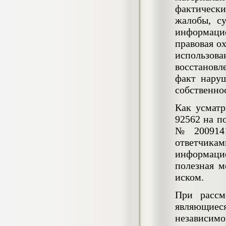
4.550
р
фактически
жалобы, с
Диплом Возмещение вреда,
информаци
причиненного незаконными действиями
органов дознания предварительного
правовая о
следствия, прокуратуры и суда (СГУПС)
использов
Диплом, 2019 г.
Кол-во страниц: 57+прил.
восстановл
Кол-во источников: 47
Цена:
факт нару
4.550
р
собственно
Как усматр
Диплом Комплексный подход к
обеспечению качества жизни пациентов
92562 на п
с бронхиальной астмой в формате
№ 2009141
лечебно-диагностической и
реабилитационно-профилактической
ответчик
деятельности медицинской сестры в
информацио
поликлинике
полезная м
Диплом, 2022 г.
Кол-во страниц: 58+прил.
иском.
Кол-во источников: 29
Цена:
Диплом Криминальная миграция в
2.500
При рассм
р
Западной Сибири: понятие, современное
являющиес
состояние, тенденции развития и меры
по ее предупреждению
независим
Диплом, 2024 г.