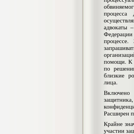
4.550
р
обвиняемо
процесса 
Диплом Возмещение вреда,
причиненного незаконными действиями
осуществля
органов дознания предварительного
адвокаты –
следствия, прокуратуры и суда (СГУПС)
Федерации
Диплом, 2019 г.
Кол-во страниц: 57+прил.
процессе.
Кол-во источников: 47
Цена:
запрашива
4.550
р
организац
помощи. К 
Диплом Комплексный подход к
по решени
обеспечению качества жизни пациентов
с бронхиальной астмой в формате
близкие р
лечебно-диагностической и
лица.
реабилитационно-профилактической
деятельности медицинской сестры в
Включено 
поликлинике
Диплом, 2022 г.
защитника
Кол-во страниц: 58+прил.
Кол-во источников: 29
Цена:
конфиденц
Расширен п
Диплом Криминальная миграция в
2.500
р
Западной Сибири: понятие, современное
состояние, тенденции развития и меры
Крайне зна
по ее предупреждению
участии защ
Диплом, 2024 г.