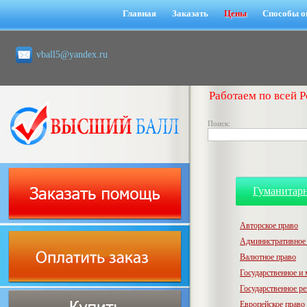
Главная
Заказать
Цены
Способы о
vball5@yandex.ru
Работаем по всей Р
Поиск:
Гуманитар
Авторское право
Административное
Валютное право
Государственное и
Государственное р
Европейское право