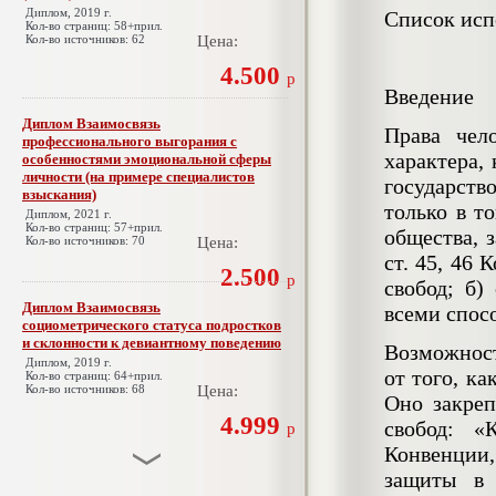
Диплом, 2019 г.
Список исп
Кол-во страниц: 58+прил.
Кол-во источников: 62
Цена:
4.500
р
Введение
Диплом Взаимосвязь
Права чел
профессионального выгорания с
характера,
особенностями эмоциональной сферы
личности (на примере специалистов
государств
взыскания)
только в т
Диплом, 2021 г.
Кол-во страниц: 57+прил.
общества, 
Кол-во источников: 70
Цена:
ст. 45, 46 
2.500
р
свобод; б)
Диплом Взаимосвязь
всеми спос
социометрического статуса подростков
и склонности к девиантному поведению
Возможност
Диплом, 2019 г.
от того, к
Кол-во страниц: 64+прил.
Кол-во источников: 68
Цена:
Оно закреп
4.999
свобод: «
р
Конвенции
защиты в 
Диплом Взаимосвязь эмпатии и