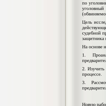
Кол-во страниц: 73+прил.
по уголовн
Кол-во источников: 108
Цена:
уголовны
4.500
р
(обвиняемо
Цель иссле
Диплом Личность Григория Распутина в
мемуарах современников
действующ
Диплом, 2024 г.
судебной п
Кол-во страниц: 61
Кол-во источников: 46
Цена:
защитника 
2.900
р
На основе 
1. Проан
предварите
Диплом Меры социально-правовой
защиты женщин, имеющих детей
2. Изучить
Диплом, 2020 г.
Кол-во страниц: 46+прил.
процессе.
Кол-во источников: 37
Цена:
3. Рассм
3.999
р
предварите
Диплом Организация деятельности
Новую рабо
малых предприятий индустрии