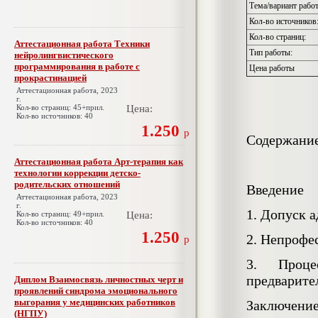
Тема/вариант рабо
Кол-во источников
Кол-во страниц:
Аттестационная работа Техники
Тип работы:
нейролингвистического
программирования в работе с
Цена работы
прокрастинацией
Аттестационная работа, 2023
г.
Кол-во страниц: 45+прил.
Цена:
Кол-во источников: 40
1.250
р
Содержани
Аттестационная работа Арт-терапия как
технологии коррекции детско-
родительских отношений
Введение
Аттестационная работа, 2023
г.
1. Допуск 
Кол-во страниц: 49+прил.
Цена:
Кол-во источников: 40
1.250
2. Непрофе
р
3. Проце
предварите
Диплом Взаимосвязь личностных черт и
проявлений синдрома эмоционального
выгорания у медицинских работников
Заключени
(НГПУ)