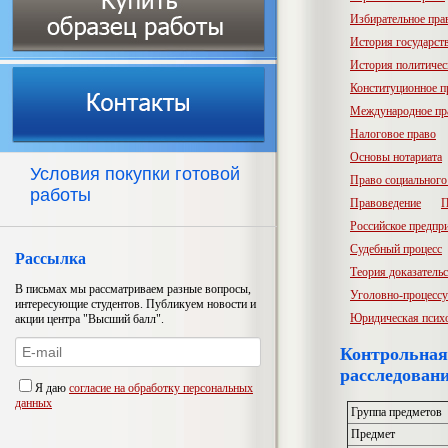
Избирательное пра
История государств
История политичес
Конституционное п
Международное пр
Налоговое право
Основы нотариата
Условия покупки готовой
Право социального
работы
Правоведение
П
Российское предпр
Судебный процесс
Рассылка
Теория доказатель
В письмах мы рассматриваем разные вопросы,
Уголовно-процессу
интересующие студентов. Публикуем новости и
Юридическая псих
акции центра "Высший балл".
Контрольная
расследован
Я даю
согласие на обработку персональных
данных
Группа предметов
Предмет