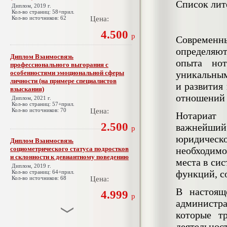
Список лит
Диплом, 2019 г.
Кол-во страниц: 58+прил.
Кол-во источников: 62
Цена:
4.500
р
Современн
определяют
Диплом Взаимосвязь
опыта нот
профессионального выгорания с
особенностями эмоциональной сферы
уникальным
личности (на примере специалистов
и развития
взыскания)
отношений 
Диплом, 2021 г.
Кол-во страниц: 57+прил.
Кол-во источников: 70
Цена:
Нотариат 
2.500
важнейший
р
юридическ
Диплом Взаимосвязь
социометрического статуса подростков
необходим
и склонности к девиантному поведению
места в си
Диплом, 2019 г.
функций, с
Кол-во страниц: 64+прил.
Кол-во источников: 68
Цена:
В настоящ
4.999
р
администра
которые т
Диплом Взаимосвязь эмпатии и
деятельн