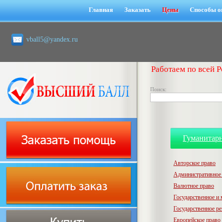
Главная
Заказать
Цены
Способы о
vball5@yandex.ru
Работаем по всей Р
Поиск:
Гуманитар
Авторское право
Административное
Валютное право
Государственное и
Государственное р
Европейское право