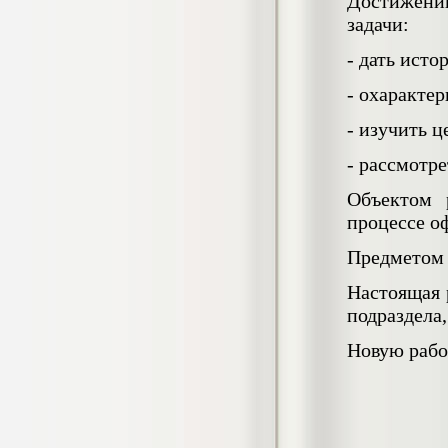
4.550
Достижени
р
задачи:
Диплом Возмещение вреда,
- дать исто
причиненного незаконными действиями
органов дознания предварительного
- охаракте
следствия, прокуратуры и суда (СГУПС)
Диплом, 2019 г.
Кол-во страниц: 57+прил.
- изучить ц
Кол-во источников: 47
Цена:
- рассмотр
4.550
р
Объектом 
Диплом Комплексный подход к
процессе о
обеспечению качества жизни пациентов
с бронхиальной астмой в формате
Предметом р
лечебно-диагностической и
реабилитационно-профилактической
Настоящая 
деятельности медицинской сестры в
поликлинике
подраздела,
Диплом, 2022 г.
Кол-во страниц: 58+прил.
Новую рабо
Кол-во источников: 29
Цена:
Диплом Криминальная миграция в
2.500
р
Западной Сибири: понятие, современное
состояние, тенденции развития и меры
по ее предупреждению
Диплом, 2024 г.