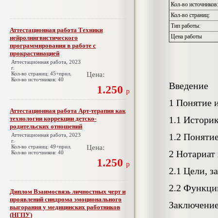
Кол-во источников
Кол-во страниц:
Тип работы:
Аттестационная работа Техники
Цена работы
нейролингвистического
программирования в работе с
прокрастинацией
Аттестационная работа, 2023
г.
Кол-во страниц: 45+прил.
Цена:
Кол-во источников: 40
Введение
1.250
р
1 Понятие и
Аттестационная работа Арт-терапия как
1.1 Истори
технологии коррекции детско-
родительских отношений
1.2 Поняти
Аттестационная работа, 2023
г.
Кол-во страниц: 49+прил.
Цена:
2 Нотариат
Кол-во источников: 40
1.250
р
2.1 Цели, з
2.2 Функци
Диплом Взаимосвязь личностных черт и
проявлений синдрома эмоционального
Заключени
выгорания у медицинских работников
(НГПУ)