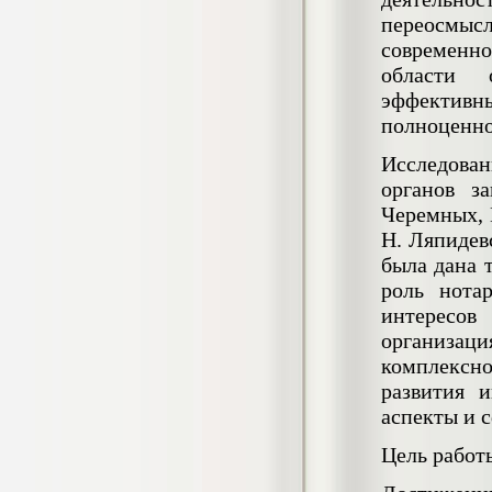
негативных эмоциональных состояний
переосмыс
у сотрудников медицинского центра в
современно
условиях пандемии COVID-19
Диплом, 2021 г.
области 
Кол-во страниц: 51+прил.
Кол-во источников: 77
Цена:
эффектив
полноценно
2.500
р
Исследован
Диплом Виндикационный иск
органов за
Дипломная работа, 2015
Черемных, 
Кол-во страниц: 66
Кол-во источников: 46
Цена:
Н. Ляпидев
5.000
была дана 
р
роль нота
интересов
организаци
Диплом Возмещение вреда,
комплексно
причинённого жизни или здоровью
развития 
гражданина в гражданском
законодательстве (СГУПС)
аспекты и 
Диплом, 2019 г.
Кол-во страниц: 61+прил.
Цель работы
Кол-во источников: 50
Цена: