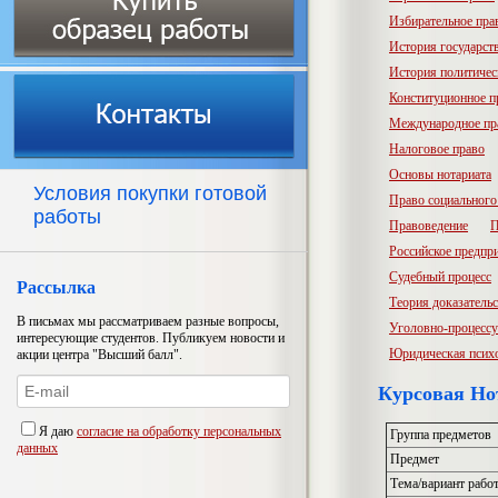
Избирательное пра
История государств
История политичес
Конституционное п
Международное пр
Налоговое право
Основы нотариата
Условия покупки готовой
Право социального
работы
Правоведение
П
Российское предпр
Судебный процесс
Рассылка
Теория доказатель
В письмах мы рассматриваем разные вопросы,
Уголовно-процессу
интересующие студентов. Публикуем новости и
Юридическая псих
акции центра "Высший балл".
Курсовая Нот
Я даю
согласие на обработку персональных
Группа предметов
данных
Предмет
Тема/вариант рабо