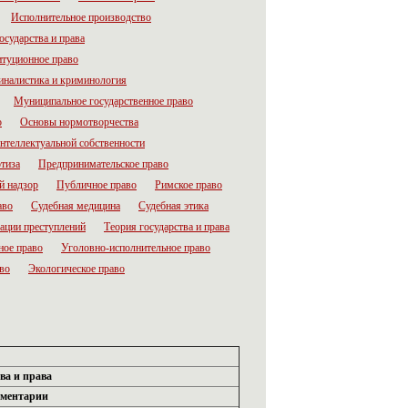
Исполнительное производство
осударства и права
итуционное право
налистика и криминология
Муниципальное государственное право
о
Основы нормотворчества
нтеллектуальной собственности
тиза
Предпринимательское право
й надзор
Публичное право
Римское право
аво
Судебная медицина
Судебная этика
ации преступлений
Теория государства и права
ное право
Уголовно-исполнительное право
во
Экологическое право
ва и права
аментарии