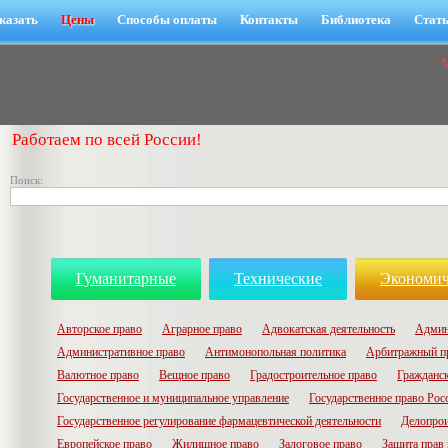
казать
Цены
Способы оплаты
Контакты
Библиотека
Стат
Работаем по всей России!
Поиск:
Гуманитарные
Технические
Экономич
Авторское право
Аграрное право
Адвокатская деятельность
Админ
Административное право
Антимонопольная политика
Арбитражный п
Валютное право
Вещное право
Градостроительное право
Гражданск
Государственное и муниципальное управление
Государственное право Рос
Государственное регулирование фармацевтической деятельности
Делопрои
Европейское право
Жилищное право
Залоговое право
Защита прав 