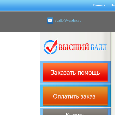
Главная
За
vball5@yandex.ru