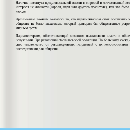
Наличие института представительной власти в мировой и отечественной ист
интересы не личности (короля, царя или другого правителя), как это был
народа.
Чрезвычайно важным оказалось то, что парламентаризм смог обеспечить 
обществе не было механизма, который приводил бы общественное устр
мирным путём.
Парламентаризм, обеспечивающий механизм взаимосвязи власти и общес
ненужными. Эра революций сменилась эрой эволюции. По большому счёту, е
спас человечество от революционных потрясений с их неисчислимыми 
последствиями для общества.