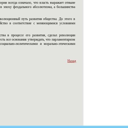
ории всегда означало, что власть выражает отныне
о в эпоху феодального абсолютизма, а большинства
эволюционный путь развития общества. До этого в
ойство в соответствие с меняющимися условиями
тва в процессе его развития, сделал революции
сть все основания утверждать, что парламентаризм
социально-политическими и морально-этическими
Назад