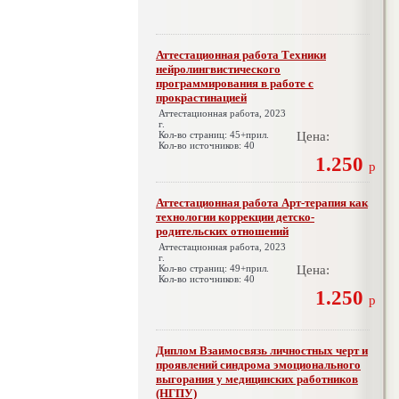
Аттестационная работа Техники
нейролингвистического
программирования в работе с
прокрастинацией
Аттестационная работа, 2023
г.
Кол-во страниц: 45+прил.
Цена:
Кол-во источников: 40
1.250
р
Аттестационная работа Арт-терапия как
технологии коррекции детско-
родительских отношений
Аттестационная работа, 2023
г.
Кол-во страниц: 49+прил.
Цена:
Кол-во источников: 40
1.250
р
Диплом Взаимосвязь личностных черт и
проявлений синдрома эмоционального
выгорания у медицинских работников
(НГПУ)