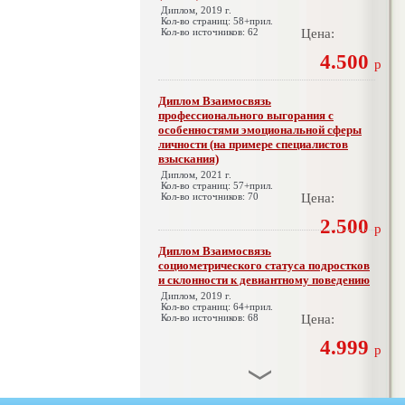
Диплом, 2019 г.
Кол-во страниц: 58+прил.
Кол-во источников: 62
Цена:
4.500
р
Диплом Взаимосвязь
профессионального выгорания с
особенностями эмоциональной сферы
личности (на примере специалистов
взыскания)
Диплом, 2021 г.
Кол-во страниц: 57+прил.
Кол-во источников: 70
Цена:
2.500
р
Диплом Взаимосвязь
социометрического статуса подростков
и склонности к девиантному поведению
Диплом, 2019 г.
Кол-во страниц: 64+прил.
Кол-во источников: 68
Цена:
4.999
р
Диплом Взаимосвязь эмпатии и