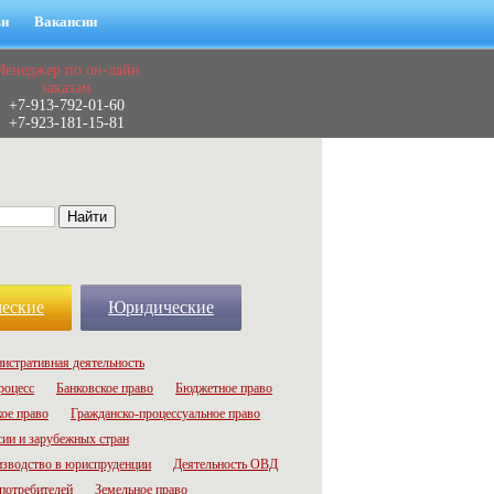
ьи
Вакансии
Менеджер по он-лайн
заказам
+7-913-792-01-60
+7-923-181-15-81
еские
Юридические
истративная деятельность
роцесс
Банковское право
Бюджетное право
ое право
Гражданско-процессуальное право
сии и зарубежных стран
зводство в юриспруденции
Деятельность ОВД
потребителей
Земельное право