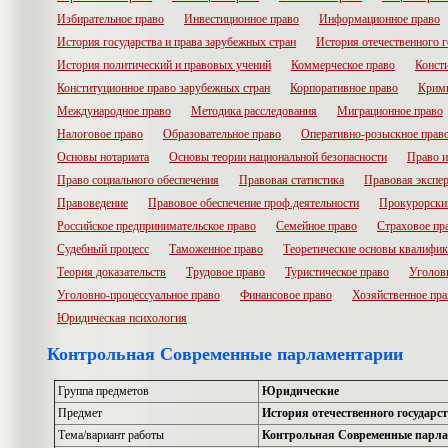
Избирательное право
Инвестиционное право
Информационное право
История государства и права зарубежных стран
История отечественного г
История политический и правовых учений
Коммерческое право
Конст
Конституционное право зарубежных стран
Корпоративное право
Крими
Международное право
Методика расследования
Миграционное право
Налоговое право
Образовательное право
Оперативно-розыскное прав
Основы нотариата
Основы теории национальной безопасности
Право и
Право социального обеспечения
Правовая статистика
Правовая экспер
Правоведение
Правовое обеспечение проф.деятельности
Прокурорски
Российское предпринимательское право
Семейное право
Страховое пр
Судебный процесс
Таможенное право
Теоретические основы квалифик
Теория доказательств
Трудовое право
Туристическое право
Уголов
Уголовно-процессуальное право
Финансовое право
Хозяйственное пра
Юридическая психология
Контрольная Современные парламентарии
Группа предметов
Юридические
Предмет
История отечественного государст
Тема/вариант работы
Контрольная Современные парл