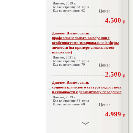
Диплом, 2019 г.
Кол-во страниц: 58+прил.
Кол-во источников: 62
Цена:
4.500
р
Диплом Взаимосвязь
профессионального выгорания с
особенностями эмоциональной сферы
личности (на примере специалистов
взыскания)
Диплом, 2021 г.
Кол-во страниц: 57+прил.
Кол-во источников: 70
Цена:
2.500
р
Диплом Взаимосвязь
социометрического статуса подростков
и склонности к девиантному поведению
Диплом, 2019 г.
Кол-во страниц: 64+прил.
Кол-во источников: 68
Цена:
4.999
р
Диплом Взаимосвязь эмпатии и