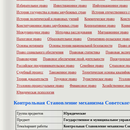
Избирательное право
Инвестиционное право
Информационное право
История государства и права зарубежных стран
История отечественного г
История политический и правовых учений
Коммерческое право
Конст
Конституционное право зарубежных стран
Корпоративное право
Крими
Международное право
Методика расследования
Миграционное право
Налоговое право
Образовательное право
Оперативно-розыскное прав
Основы нотариата
Основы теории национальной безопасности
Право и
Право социального обеспечения
Правовая статистика
Правовая экспер
Правоведение
Правовое обеспечение проф.деятельности
Прокурорски
Российское предпринимательское право
Семейное право
Страховое пр
Судебный процесс
Таможенное право
Теоретические основы квалифик
Теория доказательств
Трудовое право
Туристическое право
Уголов
Уголовно-процессуальное право
Финансовое право
Хозяйственное пра
Юридическая психология
Контрольная Становление механизма Советского
Группа предметов
Юридические
Предмет
Государственное и муниципальное управ
Тема/вариант работы
Контрольная Становление механизма Сов