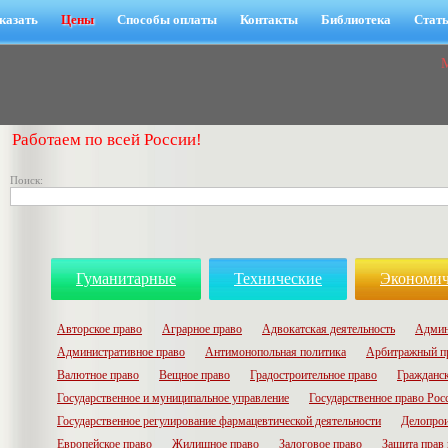
казать
Цены
Способы оплаты
Контакты
Библиотека
Стат
Работаем по всей России!
Поиск:
Гуманитарные
Технические
Экономич
Авторское право
Аграрное право
Адвокатская деятельность
Админ
Административное право
Антимонопольная политика
Арбитражный п
Валютное право
Вещное право
Градостроительное право
Гражданск
Государственное и муниципальное управление
Государственное право Рос
Государственное регулирование фармацевтической деятельности
Делопрои
Европейское право
Жилищное право
Залоговое право
Защита прав 