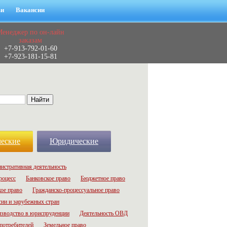
ьи
Вакансии
Менеджер по он-лайн
заказам
+7-913-792-01-60
+7-923-181-15-81
еские
Юридические
истративная деятельность
роцесс
Банковское право
Бюджетное право
ое право
Гражданско-процессуальное право
сии и зарубежных стран
зводство в юриспруденции
Деятельность ОВД
потребителей
Земельное право