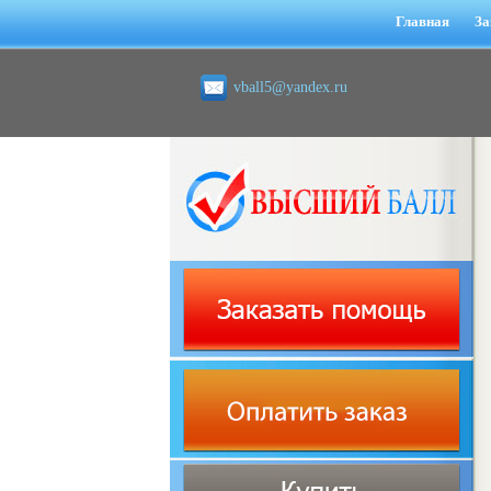
Главная
За
vball5@yandex.ru