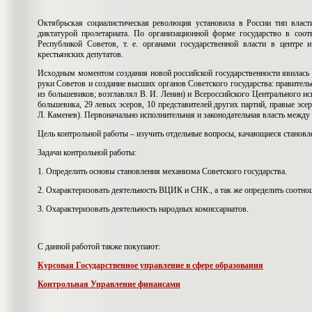
Октябрьская социалистическая революция установила в России тип власт
диктатурой пролетариата. По организационной форме государство в соо
Республикой Советов, т. е. органами государственной власти в центре 
крестьянских депутатов.
Исходным моментом создания новой российской государственности явилась п
руки Советов и создание высших органов Советского государства: правитель
из большевиков; возглавлял В. И. Ленин) и Всероссийского Центрального ис
большевика, 29 левых эсеров, 10 представителей других партий, правые эс
Л. Каменев). Первоначально исполнительная и законодательная власть межд
Цель контрольной работы – изучить отдельные вопросы, качающиеся становле
Задачи контрольной работы:
1. Определить основы становления механизма Советского государства.
2. Охарактеризовать деятельность ВЦИК и СНК., а так же определить соотно
3. Охарактеризовать деятельность народных комиссариатов.
С данной работой также покупают:
Курсовая Государственное управление в сфере образования
Контрольная Управление финансами