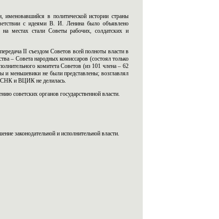
и, именовавшийся в политической истории страны
тветствии с идеями В. И. Ленина было объявлено
и на местах стали Советы рабочих, солдатских и
ередача II съездом Советов всей полноты власти в
ства – Совета народных комиссаров (состоял только
полнительного комитета Советов (из 101 члена – 62
еры и меньшевики не были представлены; возглавлял
у СНК и ВЦИК не делилась.
нию советских органов государственной власти.
шение законодательной и исполнительной власти.