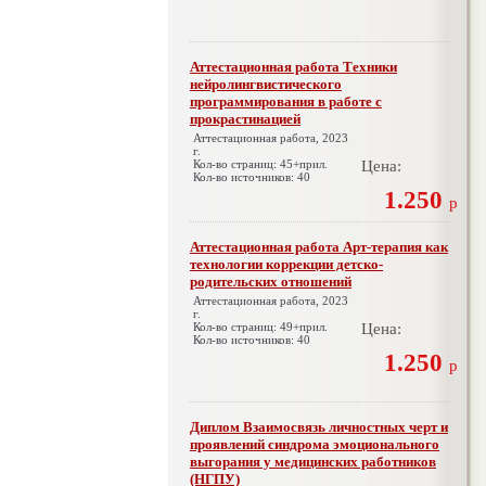
Аттестационная работа Техники
нейролингвистического
программирования в работе с
прокрастинацией
Аттестационная работа, 2023
г.
Кол-во страниц: 45+прил.
Цена:
Кол-во источников: 40
1.250
р
Аттестационная работа Арт-терапия как
технологии коррекции детско-
родительских отношений
Аттестационная работа, 2023
г.
Кол-во страниц: 49+прил.
Цена:
Кол-во источников: 40
1.250
р
Диплом Взаимосвязь личностных черт и
проявлений синдрома эмоционального
выгорания у медицинских работников
(НГПУ)