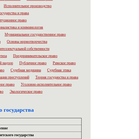
Исполнительное производство
осударства и права
итуционное право
налистика и криминология
Муниципальное государственное право
о
Основы нормотворчества
нтеллектуальной собственности
тиза
Предпринимательское право
й надзор
Публичное право
Римское право
аво
Судебная медицина
Судебная этика
ации преступлений
Теория государства и права
ное право
Уголовно-исполнительное право
во
Экологическое право
 государства
ление
етского государства