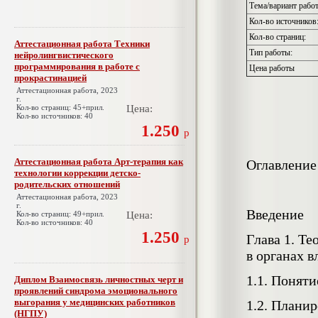
Тема/вариант рабо
Кол-во источников
Кол-во страниц:
Аттестационная работа Техники
Тип работы:
нейролингвистического
программирования в работе с
Цена работы
прокрастинацией
Аттестационная работа, 2023
г.
Кол-во страниц: 45+прил.
Цена:
Кол-во источников: 40
1.250
р
Аттестационная работа Арт-терапия как
Оглавление
технологии коррекции детско-
родительских отношений
Аттестационная работа, 2023
г.
Введение
Кол-во страниц: 49+прил.
Цена:
Кол-во источников: 40
1.250
Глава 1. Т
р
в органах в
1.1. Понят
Диплом Взаимосвязь личностных черт и
проявлений синдрома эмоционального
выгорания у медицинских работников
1.2. Плани
(НГПУ)