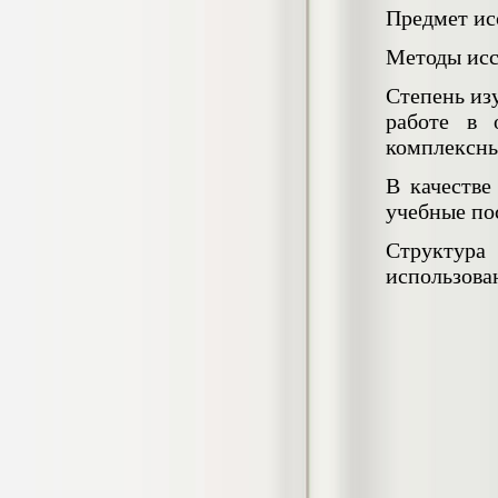
Кол-во страниц: 73+прил.
Предмет ис
Кол-во источников: 108
Цена:
4.500
Методы исс
р
Степень из
Диплом Личность Григория Распутина в
работе в 
мемуарах современников
комплексны
Диплом, 2024 г.
Кол-во страниц: 61
Кол-во источников: 46
Цена:
В качестве
2.900
учебные пос
р
Структура 
использова
Диплом Меры социально-правовой
защиты женщин, имеющих детей
Диплом, 2020 г.
Кол-во страниц: 46+прил.
Кол-во источников: 37
Цена:
3.999
р
Диплом Организация деятельности
малых предприятий индустрии