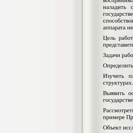
воспринимат
4.550
р
наладить 
государств
Диплом Возмещение вреда,
причиненного незаконными действиями
способств
органов дознания предварительного
аппарата не
следствия, прокуратуры и суда (СГУПС)
Диплом, 2019 г.
Цель рабо
Кол-во страниц: 57+прил.
Кол-во источников: 47
Цена:
представите
4.550
р
Задачи раб
Диплом Комплексный подход к
Определить
обеспечению качества жизни пациентов
с бронхиальной астмой в формате
Изучить п
лечебно-диагностической и
структурах.
реабилитационно-профилактической
деятельности медицинской сестры в
поликлинике
Выявить о
Диплом, 2022 г.
государстве
Кол-во страниц: 58+прил.
Кол-во источников: 29
Цена:
Рассмотре
Диплом Криминальная миграция в
2.500
р
примере Пр
Западной Сибири: понятие, современное
состояние, тенденции развития и меры
по ее предупреждению
Объект исс
Диплом, 2024 г.