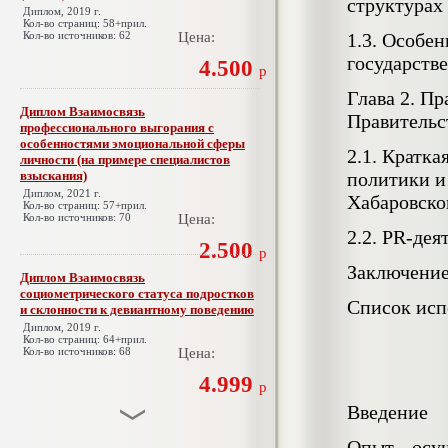
структурах
Диплом, 2019 г.
Кол-во страниц: 58+прил.
Кол-во источников: 62
Цена:
1.3. Особе
государств
4.500
р
Глава 2. П
Диплом Взаимосвязь
Правительс
профессионального выгорания с
особенностями эмоциональной сферы
2.1. Кратк
личности (на примере специалистов
взыскания)
политики и
Диплом, 2021 г.
Хабаровско
Кол-во страниц: 57+прил.
Кол-во источников: 70
Цена:
2.2. PR-де
2.500
р
Заключени
Диплом Взаимосвязь
социометрического статуса подростков
Список исп
и склонности к девиантному поведению
Диплом, 2019 г.
Кол-во страниц: 64+прил.
Кол-во источников: 68
Цена:
4.999
р
Введение
Диплом Взаимосвязь эмпатии и
Опыт осущ