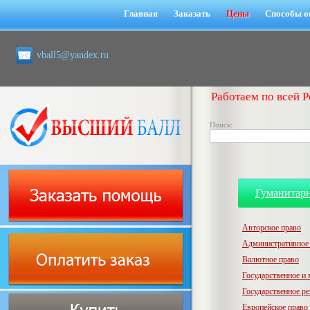
Главная
Заказать
Цены
Способы о
vball5@yandex.ru
Работаем по всей Р
Поиск:
Гуманитар
Авторское право
Административное
Валютное право
Государственное и
Государственное р
Европейское право