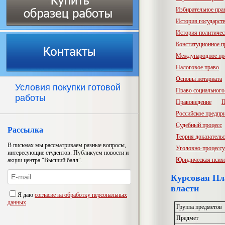
Избирательное пра
История государств
История политичес
Конституционное п
Международное пр
Налоговое право
Основы нотариата
Условия покупки готовой
Право социального
работы
Правоведение
П
Российское предпр
Судебный процесс
Рассылка
Теория доказатель
В письмах мы рассматриваем разные вопросы,
Уголовно-процессу
интересующие студентов. Публикуем новости и
Юридическая псих
акции центра "Высший балл".
Курсовая Пл
власти
Я даю
согласие на обработку персональных
данных
Группа предметов
Предмет