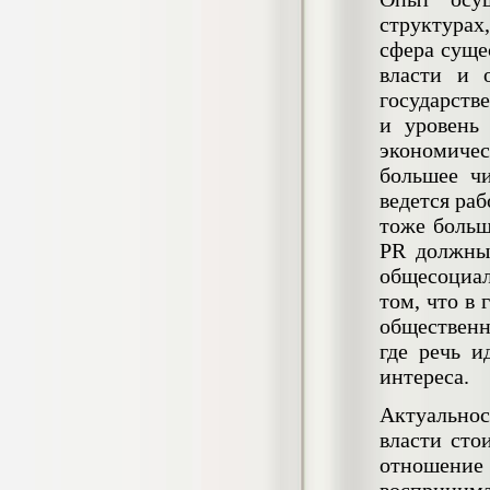
негативных эмоциональных состояний
структурах
у сотрудников медицинского центра в
сфера суще
условиях пандемии COVID-19
Диплом, 2021 г.
власти и 
Кол-во страниц: 51+прил.
Кол-во источников: 77
Цена:
государств
и уровень
2.500
р
экономичес
большее ч
Диплом Виндикационный иск
ведется ра
Дипломная работа, 2015
Кол-во страниц: 66
тоже больш
Кол-во источников: 46
Цена:
PR должны 
5.000
р
общесоциа
том, что в
общественно
где речь и
Диплом Возмещение вреда,
интереса.
причинённого жизни или здоровью
гражданина в гражданском
законодательстве (СГУПС)
Актуальност
Диплом, 2019 г.
власти сто
Кол-во страниц: 61+прил.
Кол-во источников: 50
Цена:
отношение