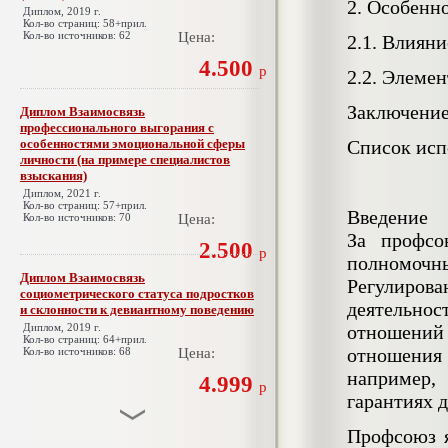
2.
Особенно
Диплом, 2019 г.
Кол-во страниц: 58+прил.
Кол-во источников: 62
Цена:
2.1.
Влияни
4.500
р
2.2.
Элемен
Заключени
Диплом Взаимосвязь
профессионального выгорания с
особенностями эмоциональной сферы
Список исп
личности (на примере специалистов
взыскания)
Диплом, 2021 г.
Кол-во страниц: 57+прил.
Введение
Кол-во источников: 70
Цена:
За профсо
2.500
р
полномочн
Диплом Взаимосвязь
Регулиров
социометрического статуса подростков
деятельно
и склонности к девиантному поведению
Диплом, 2019 г.
отношений
Кол-во страниц: 64+прил.
отношения
Кол-во источников: 68
Цена:
например,
4.999
р
гарантиях 
Профсоюз 
Диплом Взаимосвязь эмпатии и