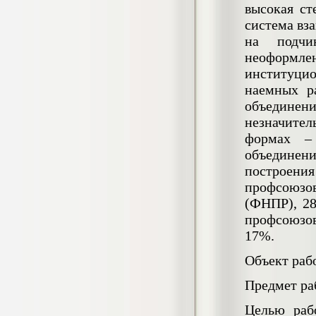
4.550
р
высокая с
система вз
Диплом Возмещение вреда,
на подчин
причиненного незаконными действиями
органов дознания предварительного
неоформлен
следствия, прокуратуры и суда (СГУПС)
институци
Диплом, 2019 г.
наемных р
Кол-во страниц: 57+прил.
Кол-во источников: 47
Цена:
объединен
4.550
незначите
р
формах – 
Диплом Комплексный подход к
объединен
обеспечению качества жизни пациентов
построени
с бронхиальной астмой в формате
лечебно-диагностической и
профсоюзов
реабилитационно-профилактической
(ФНПР), 28
деятельности медицинской сестры в
поликлинике
профсоюзов
Диплом, 2022 г.
17%.
Кол-во страниц: 58+прил.
Кол-во источников: 29
Цена:
Объект раб
Диплом Криминальная миграция в
2.500
р
Западной Сибири: понятие, современное
Предмет ра
состояние, тенденции развития и меры
по ее предупреждению
Целью раб
Диплом, 2024 г.