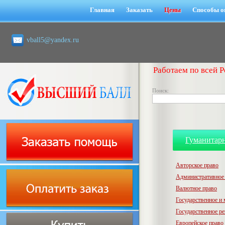
Главная
Заказать
Цены
Способы о
vball5@yandex.ru
Работаем по всей Р
Поиск:
Гуманитар
Авторское право
Административное
Валютное право
Государственное и
Государственное р
Европейское право