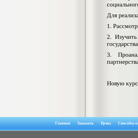
Кол-во страниц: 73+прил.
социального
Кол-во источников: 108
Цена:
Для реализ
4.500
р
1. Рассмот
Диплом Личность Григория Распутина в
мемуарах современников
2. Изучить
Диплом, 2024 г.
государства
Кол-во страниц: 61
Кол-во источников: 46
Цена:
3. Проана
2.900
р
партнерства
Диплом Меры социально-правовой
Новую курс
защиты женщин, имеющих детей
Диплом, 2020 г.
Кол-во страниц: 46+прил.
Кол-во источников: 37
Цена:
3.999
р
Главная
Заказать
Цены
Способы о
Диплом Организация деятельности
малых предприятий индустрии