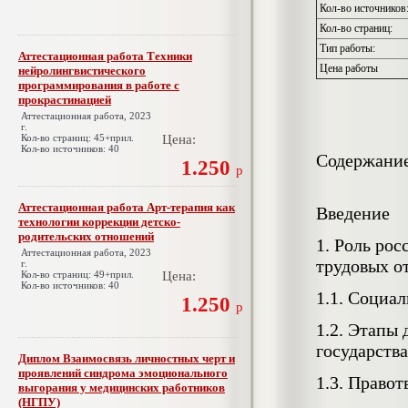
Кол-во источников
Кол-во страниц:
Тип работы:
Аттестационная работа Техники
Цена работы
нейролингвистического
программирования в работе с
прокрастинацией
Аттестационная работа, 2023
г.
Кол-во страниц: 45+прил.
Цена:
Кол-во источников: 40
Содержани
1.250
р
Аттестационная работа Арт-терапия как
Введение
технологии коррекции детско-
родительских отношений
1.
Роль рос
Аттестационная работа, 2023
трудовых 
г.
Кол-во страниц: 49+прил.
Цена:
Кол-во источников: 40
1.1.
Социал
1.250
р
1.2.
Этапы 
государства
Диплом Взаимосвязь личностных черт и
проявлений синдрома эмоционального
1.3.
Правот
выгорания у медицинских работников
(НГПУ)