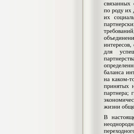
связанных
негативных эмоциональных состояний
у сотрудников медицинского центра в
по роду их
условиях пандемии COVID-19
их социал
Диплом, 2021 г.
Кол-во страниц: 51+прил.
партнерск
Кол-во источников: 77
Цена:
требований
2.500
р
объединен
интересов,
Диплом Виндикационный иск
для успе
Дипломная работа, 2015
партнерств
Кол-во страниц: 66
Кол-во источников: 46
Цена:
определенно
5.000
баланса ин
р
на каком-т
принятых н
партнера; 
Диплом Возмещение вреда,
экономиче
причинённого жизни или здоровью
жизни обще
гражданина в гражданском
законодательстве (СГУПС)
В настоящ
Диплом, 2019 г.
Кол-во страниц: 61+прил.
неоднород
Кол-во источников: 50
Цена:
переходног