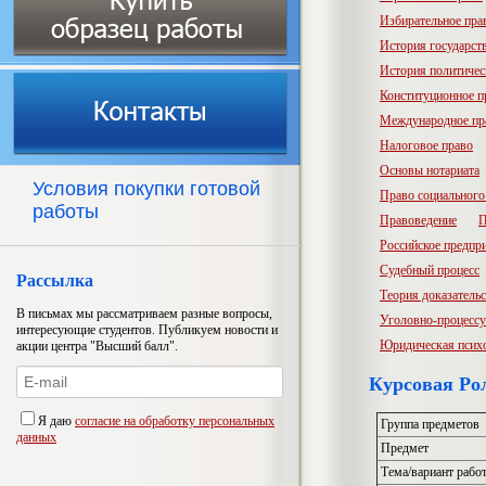
Избирательное пра
История государств
История политичес
Конституционное п
Международное пр
Налоговое право
Основы нотариата
Условия покупки готовой
Право социального
работы
Правоведение
П
Российское предпр
Судебный процесс
Рассылка
Теория доказатель
В письмах мы рассматриваем разные вопросы,
Уголовно-процессу
интересующие студентов. Публикуем новости и
Юридическая псих
акции центра "Высший балл".
Курсовая Рол
Я даю
согласие на обработку персональных
Группа предметов
данных
Предмет
Тема/вариант рабо