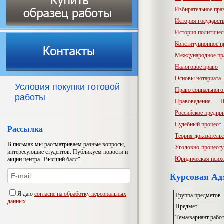
Избирательное пра
История государств
История политичес
Конституционное п
Международное пр
Налоговое право
Основы нотариата
Условия покупки готовой
Право социального
работы
Правоведение
П
Российское предпр
Судебный процесс
Рассылка
Теория доказатель
В письмах мы рассматриваем разные вопросы,
Уголовно-процессу
интересующие студентов. Публикуем новости и
Юридическая псих
акции центра "Высший балл".
Курсовая Ад
Я даю
согласие на обработку персональных
Группа предметов
данных
Предмет
Тема/вариант рабо