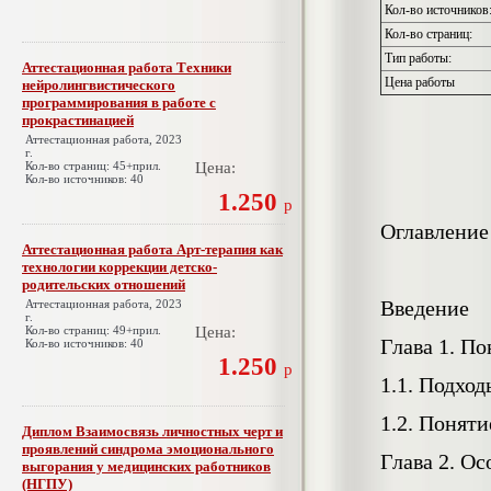
Кол-во источников
Кол-во страниц:
Тип работы:
Аттестационная работа Техники
Цена работы
нейролингвистического
программирования в работе с
прокрастинацией
Аттестационная работа, 2023
г.
Кол-во страниц: 45+прил.
Цена:
Кол-во источников: 40
1.250
р
Оглавление
Аттестационная работа Арт-терапия как
технологии коррекции детско-
родительских отношений
Введение
Аттестационная работа, 2023
г.
Кол-во страниц: 49+прил.
Цена:
Глава 1. П
Кол-во источников: 40
1.250
р
1.1. Подхо
1.2. Понят
Диплом Взаимосвязь личностных черт и
проявлений синдрома эмоционального
Глава 2. О
выгорания у медицинских работников
(НГПУ)