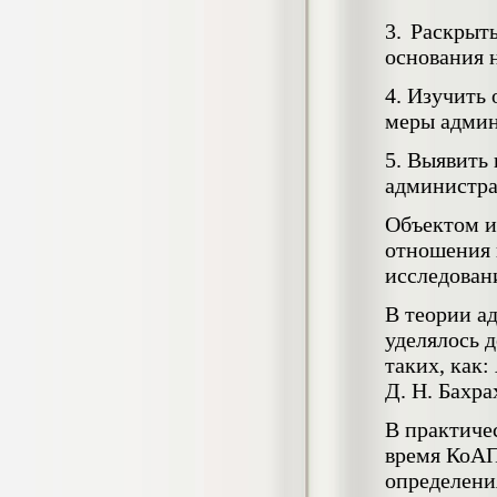
4.550
р
3. Раскрыт
Диплом Возмещение вреда,
основания 
причиненного незаконными действиями
органов дознания предварительного
4. Изучить
следствия, прокуратуры и суда (СГУПС)
меры админ
Диплом, 2019 г.
Кол-во страниц: 57+прил.
Кол-во источников: 47
Цена:
5. Выявить
4.550
администра
р
Объектом и
Диплом Комплексный подход к
отношения 
обеспечению качества жизни пациентов
с бронхиальной астмой в формате
исследован
лечебно-диагностической и
реабилитационно-профилактической
В теории а
деятельности медицинской сестры в
уделялось 
поликлинике
таких, как:
Диплом, 2022 г.
Кол-во страниц: 58+прил.
Д. Н. Бахра
Кол-во источников: 29
Цена:
Диплом Криминальная миграция в
2.500
В практиче
р
Западной Сибири: понятие, современное
время КоАП
состояние, тенденции развития и меры
по ее предупреждению
определени
Диплом, 2024 г.