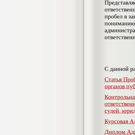
Представля
Кол-во страниц: 73+прил.
Кол-во источников: 108
Цена:
ответственн
4.500
пробел в з
р
пониманию 
Диплом Личность Григория Распутина в
администра
мемуарах современников
ответствен
Диплом, 2024 г.
Кол-во страниц: 61
Кол-во источников: 46
Цена:
2.900
р
С данной р
Статья Про
Диплом Меры социально-правовой
защиты женщин, имеющих детей
органов пу
Диплом, 2020 г.
Кол-во страниц: 46+прил.
Контрольна
Кол-во источников: 37
Цена:
ответствен
3.999
р
судей, юри
Курсовая А
Диплом Организация деятельности
Диплом Адм
малых предприятий индустрии