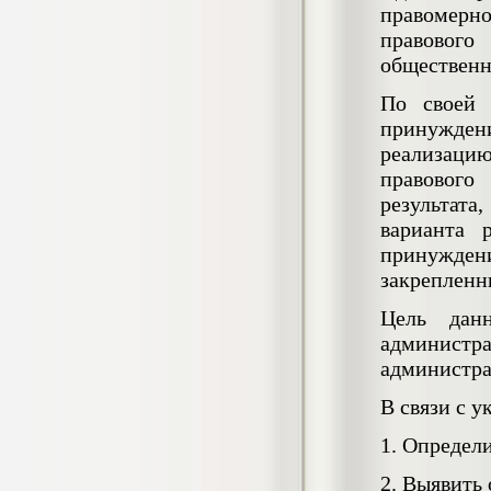
правомерно
негативных эмоциональных состояний
у сотрудников медицинского центра в
правовог
условиях пандемии COVID-19
общественн
Диплом, 2021 г.
Кол-во страниц: 51+прил.
Кол-во источников: 77
Цена:
По своей 
2.500
принужден
р
реализацию
правового
Диплом Виндикационный иск
Дипломная работа, 2015
результата
Кол-во страниц: 66
Кол-во источников: 46
Цена:
варианта 
принуждени
5.000
р
закрепленн
Цель дан
администра
Диплом Возмещение вреда,
администра
причинённого жизни или здоровью
гражданина в гражданском
В связи с 
законодательстве (СГУПС)
Диплом, 2019 г.
1. Определ
Кол-во страниц: 61+прил.
Кол-во источников: 50
Цена:
2. Выявить