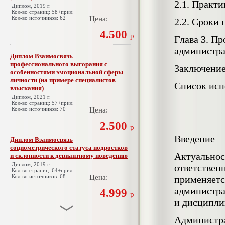
2.1. Практ
Диплом, 2019 г.
Кол-во страниц: 58+прил.
Кол-во источников: 62
Цена:
2.2. Сроки
4.500
р
Глава 3. П
администра
Диплом Взаимосвязь
профессионального выгорания с
Заключени
особенностями эмоциональной сферы
личности (на примере специалистов
Список исп
взыскания)
Диплом, 2021 г.
Кол-во страниц: 57+прил.
Кол-во источников: 70
Цена:
2.500
р
Введение
Диплом Взаимосвязь
социометрического статуса подростков
Актуально
и склонности к девиантному поведению
Диплом, 2019 г.
ответстве
Кол-во страниц: 64+прил.
Кол-во источников: 68
Цена:
применяет
администра
4.999
р
и дисципли
Администра
Диплом Взаимосвязь эмпатии и