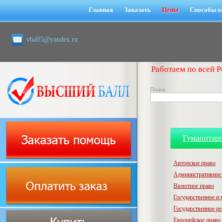
Главная
Заказать
Цены
Способы о
vball5@yandex.ru
Работаем по всей Р
Поиск:
Гуманитар
Авторское право
Административное
Валютное право
Государственное и
Государственное р
Европейское право