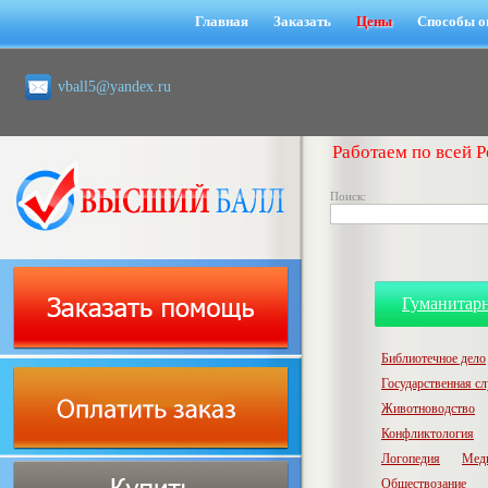
Главная
Заказать
Цены
Способы о
vball5@yandex.ru
Работаем по всей Р
Поиск:
Гуманитар
Библиотечное дело
Государственная с
Животноводство
Конфликтология
Логопедия
Мед
Обществозание