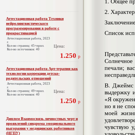
1. Общее п
2. Характе
Аттестационная работа Техники
Заключени
нейролингвистического
программирования в работе с
Список исп
прокрастинацией
Аттестационная работа, 2023
г.
Кол-во страниц: 45+прил.
Цена:
Кол-во источников: 40
Представьт
1.250
р
Солнечное 
печали; ва
Аттестационная работа Арт-терапия как
технологии коррекции детско-
несправедл
родительских отношений
Аттестационная работа, 2023
В. Джеймс 
г.
Кол-во страниц: 49+прил.
Цена:
выдержку 
Кол-во источников: 40
«Я окружен
1.250
р
но я не спо
моей жизн
Диплом Взаимосвязь личностных черт и
удовлетвор
проявлений синдрома эмоционального
чувствую у
выгорания у медицинских работников
удовольств
(НГПУ)