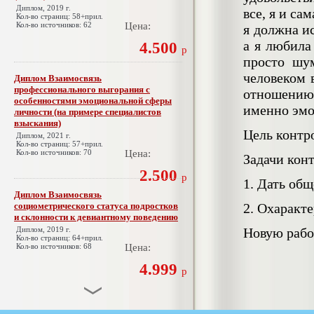
Диплом, 2019 г.
все, я и са
Кол-во страниц: 58+прил.
Кол-во источников: 62
Цена:
я должна и
а я любила
4.500
р
просто шум
человеком 
Диплом Взаимосвязь
профессионального выгорания с
отношению
особенностями эмоциональной сферы
именно эмо
личности (на примере специалистов
взыскания)
Цель контр
Диплом, 2021 г.
Кол-во страниц: 57+прил.
Кол-во источников: 70
Цена:
Задачи кон
2.500
р
1. Дать об
Диплом Взаимосвязь
социометрического статуса подростков
2. Охаракт
и склонности к девиантному поведению
Диплом, 2019 г.
Новую рабо
Кол-во страниц: 64+прил.
Кол-во источников: 68
Цена:
4.999
р
Диплом Взаимосвязь эмпатии и