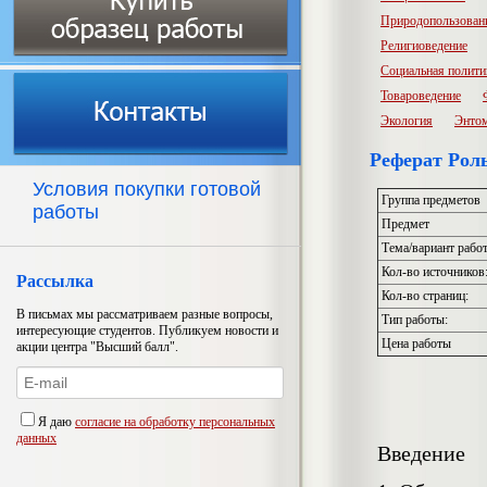
Природопользован
Религиоведение
Социальная полити
Товароведение
Экология
Энто
Реферат Рол
Условия покупки готовой
Группа предметов
работы
Предмет
Тема/вариант рабо
Кол-во источников
Рассылка
Кол-во страниц:
В письмах мы рассматриваем разные вопросы,
Тип работы:
интересующие студентов. Публикуем новости и
Цена работы
акции центра "Высший балл".
Я даю
согласие на обработку персональных
данных
Введение