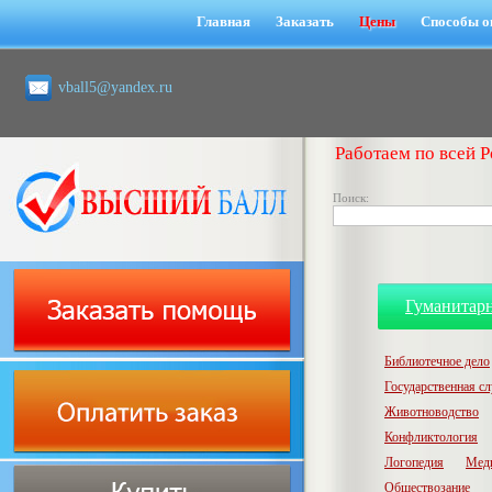
Главная
Заказать
Цены
Способы о
vball5@yandex.ru
Работаем по всей Р
Поиск:
Гуманитар
Библиотечное дело
Государственная с
Животноводство
Конфликтология
Логопедия
Мед
Обществозание