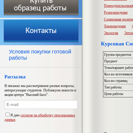
Природопользован
Религиоведение
Социальная полити
Товароведение
Экология
Энто
Курсовая Со
Условия покупки готовой
Группа предметов
работы
Предмет
Тема/вариант рабо
Кол-во источников
Рассылка
Кол-во страниц:
В письмах мы рассматриваем разные вопросы,
Тип работы:
интересующие студентов. Публикуем новости и
Цена работы
акции центра "Высший балл".
Я даю
согласие на обработку персональных
данных