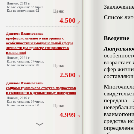
Диплом, 2019 г.
Заключени
Кол-во страниц: 58+прил.
Кол-во источников: 62
Цена:
Список лит
4.500
р
Диплом Взаимосвязь
Введение
профессионального выгорания с
особенностями эмоциональной сферы
Актуально
личности (на примере специалистов
взыскания)
особенност
Диплом, 2021 г.
возрастает
Кол-во страниц: 57+прил.
Кол-во источников: 70
Цена:
сфер жизни
2.500
составляю
р
Диплом Взаимосвязь
Многочисле
социометрического статуса подростков
свидетель
и склонности к девиантному поведению
Диплом, 2019 г.
передана
Кол-во страниц: 64+прил.
Кол-во источников: 68
Цена:
невербал
взаимопон
4.999
р
средства и
определен
Диплом Взаимосвязь эмпатии и