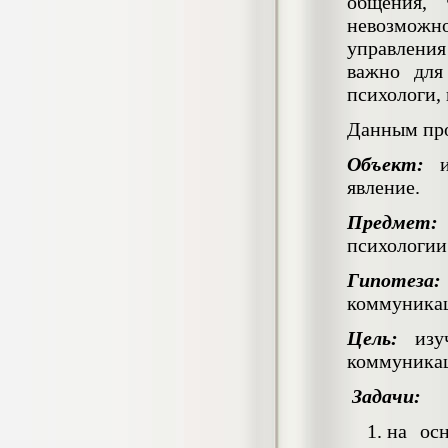
общения, 
негативных эмоциональных состояний
невозможно
у сотрудников медицинского центра в
условиях пандемии COVID-19
управления
Диплом, 2021 г.
важно для
Кол-во страниц: 51+прил.
Кол-во источников: 77
Цена:
психологи, 
2.500
р
Данным про
Объект:
ис
Диплом Виндикационный иск
Дипломная работа, 2015
явление.
Кол-во страниц: 66
Кол-во источников: 46
Цена:
Предмет:
5.000
р
психологии
Гипотеза:
коммуникац
Диплом Возмещение вреда,
Цель:
изуч
причинённого жизни или здоровью
коммуника
гражданина в гражданском
законодательстве (СГУПС)
Задачи:
Диплом, 2019 г.
Кол-во страниц: 61+прил.
Кол-во источников: 50
Цена:
на осн