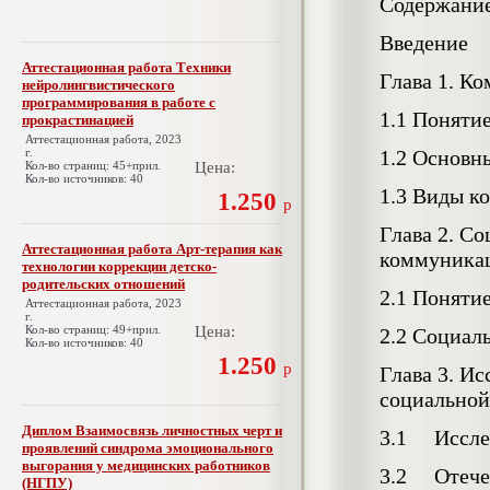
Содержани
Введение
Аттестационная работа Техники
Глава 1. К
нейролингвистического
программирования в работе с
1.1 Поняти
прокрастинацией
Аттестационная работа, 2023
г.
1.2 Основн
Кол-во страниц: 45+прил.
Цена:
Кол-во источников: 40
1.3 Виды к
1.250
р
Глава 2. С
Аттестационная работа Арт-терапия как
коммуника
технологии коррекции детско-
родительских отношений
2.1 Поняти
Аттестационная работа, 2023
г.
Кол-во страниц: 49+прил.
Цена:
2.2 Социал
Кол-во источников: 40
1.250
р
Глава 3. И
социальной
Диплом Взаимосвязь личностных черт и
3.1 Исслед
проявлений синдрома эмоционального
выгорания у медицинских работников
3.2 Отечес
(НГПУ)