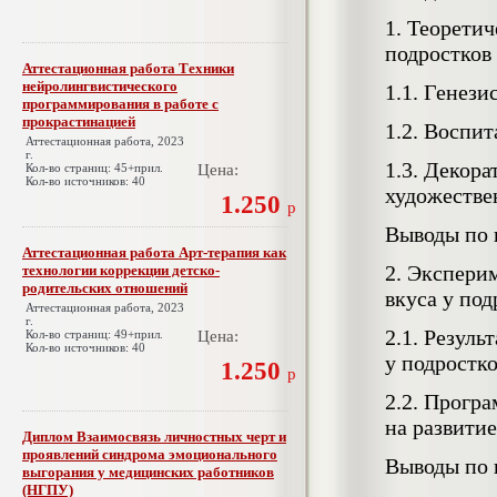
1. Теоретич
подростков
Аттестационная работа Техники
нейролингвистического
1.1. Генез
программирования в работе с
прокрастинацией
1.2. Воспит
Аттестационная работа, 2023
г.
1.3. Декор
Кол-во страниц: 45+прил.
Цена:
Кол-во источников: 40
художестве
1.250
р
Выводы по 
Аттестационная работа Арт-терапия как
2. Экспери
технологии коррекции детско-
родительских отношений
вкуса у по
Аттестационная работа, 2023
г.
2.1. Резуль
Кол-во страниц: 49+прил.
Цена:
Кол-во источников: 40
у подростк
1.250
р
2.2. Прогр
на развитие
Диплом Взаимосвязь личностных черт и
проявлений синдрома эмоционального
Выводы по 
выгорания у медицинских работников
(НГПУ)