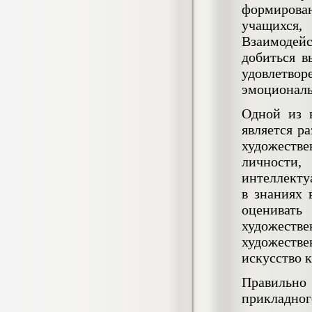
4.550
р
формирован
учащихся,
Диплом Возмещение вреда,
Взаимодейс
причиненного незаконными действиями
органов дознания предварительного
добиться в
следствия, прокуратуры и суда (СГУПС)
удовлетвор
Диплом, 2019 г.
Кол-во страниц: 57+прил.
эмоциональ
Кол-во источников: 47
Цена:
Одной из 
4.550
р
является р
художеств
Диплом Комплексный подход к
обеспечению качества жизни пациентов
личности,
с бронхиальной астмой в формате
интеллекту
лечебно-диагностической и
в знаниях 
реабилитационно-профилактической
деятельности медицинской сестры в
оценивать
поликлинике
художеств
Диплом, 2022 г.
Кол-во страниц: 58+прил.
художеств
Кол-во источников: 29
Цена:
искусство 
Диплом Криминальная миграция в
2.500
р
Западной Сибири: понятие, современное
Правильно
состояние, тенденции развития и меры
прикладно
по ее предупреждению
Диплом, 2024 г.