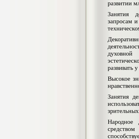
развитии м
негативных эмоциональных состояний
у сотрудников медицинского центра в
Занятия д
условиях пандемии COVID-19
Диплом, 2021 г.
запросам и
Кол-во страниц: 51+прил.
Кол-во источников: 77
Цена:
техническо
2.500
р
Декоратив
деятельнос
Диплом Виндикационный иск
духовной
Дипломная работа, 2015
эстетичес
Кол-во страниц: 66
Кол-во источников: 46
Цена:
развивать у
5.000
р
Высокое зн
нравственн
Занятия д
Диплом Возмещение вреда,
использова
причинённого жизни или здоровью
зрительных
гражданина в гражданском
законодательстве (СГУПС)
Народное 
Диплом, 2019 г.
Кол-во страниц: 61+прил.
средство
Кол-во источников: 50
Цена:
способству