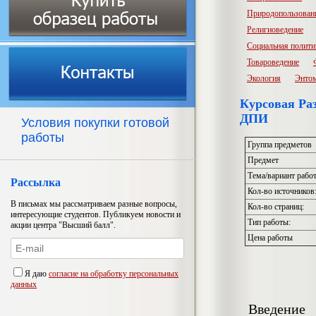
Природопользован
Религиоведение
Социальная полити
Товароведение
Экология
Энто
Курсовая Раз
ДПИ
Условия покупки готовой
работы
Группа предметов
Предмет
Тема/вариант рабо
Рассылка
Кол-во источников
В письмах мы рассматриваем разные вопросы,
Кол-во страниц:
интересующие студентов. Публикуем новости и
Тип работы:
акции центра "Высший балл".
Цена работы
Я даю
согласие на обработку персональных
данных
Введение