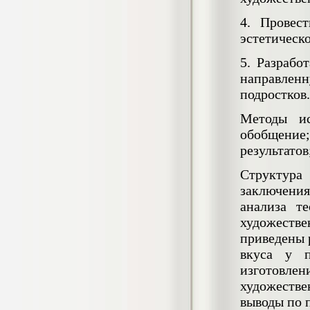
4.550
р
4. Провес
Диплом Особенности половых
дифференциаций межличностных
эстетическо
отношений у старших подростков с
несформированностью высших
5. Разрабо
психических функций (НГПУ)
направлен
Диплом, 2019 г.
Кол-во страниц: 55+прил.
подростков.
Кол-во источников: 52
Цена:
4.550
Методы ис
р
обобщение
Диплом Оценка качества трудового
потенциала персонала предприятия
результатов
(СГУГиТ)
Диплом, 2020 г.
Структура
Кол-во страниц: 73+прил.
Кол-во источников: 41
Цена:
заключения
анализа т
4.500
р
художеств
приведены 
Диплом Оценка масштабов теневой
вкуса у п
экономики по Новосибирской области
изготовле
(НГТУ)
художестве
Диплом, 2019 г.
Кол-во страниц: 93
выводы по 
Кол-во источников: 51
Цена: