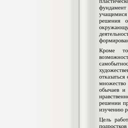
пластичес
Кол-во страниц: 73+прил.
Кол-во источников: 108
Цена:
фундамент 
учащимися
4.500
р
решения о
окружающ
Диплом Личность Григория Распутина в
мемуарах современников
деятельнос
Диплом, 2024 г.
формирован
Кол-во страниц: 61
Кол-во источников: 46
Цена:
Кроме тог
2.900
р
возможнос
самобытнос
художестве
Диплом Меры социально-правовой
отказаться
защиты женщин, имеющих детей
множество
Диплом, 2020 г.
Кол-во страниц: 46+прил.
обычаев и
Кол-во источников: 37
Цена:
нравственн
3.999
р
решении пр
изучению р
Цель работ
Диплом Организация деятельности
подростков
малых предприятий индустрии