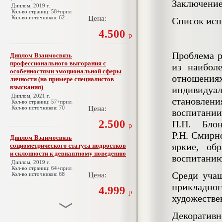
Заключени
Диплом, 2019 г.
Кол-во страниц: 58+прил.
Кол-во источников: 62
Цена:
Список исп
4.500
р
Проблема р
Диплом Взаимосвязь
профессионального выгорания с
из наибол
особенностями эмоциональной сферы
отношения
личности (на примере специалистов
взыскания)
индивидуа
Диплом, 2021 г.
становлени
Кол-во страниц: 57+прил.
Кол-во источников: 70
Цена:
воспитан
2.500
П.П. Бло
р
Р.Н. Смирн
Диплом Взаимосвязь
яркие, об
социометрического статуса подростков
и склонности к девиантному поведению
воспитанию
Диплом, 2019 г.
Кол-во страниц: 64+прил.
Среди уча
Кол-во источников: 68
Цена:
прикладног
4.999
р
художестве
Декоратив
Диплом Взаимосвязь эмпатии и