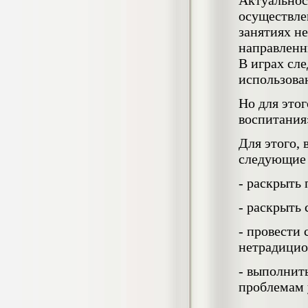
Актуальнос
негативных эмоциональных состояний
осуществле
у сотрудников медицинского центра в
занятиях н
условиях пандемии COVID-19
Диплом, 2021 г.
направленн
Кол-во страниц: 51+прил.
Кол-во источников: 77
Цена:
В играх сл
использова
2.500
р
Но для это
Диплом Виндикационный иск
воспитания
Дипломная работа, 2015
Кол-во страниц: 66
Кол-во источников: 46
Цена:
Для этого,
следующие 
5.000
р
- раскрыть
- раскрыть
Диплом Возмещение вреда,
- провести
причинённого жизни или здоровью
нетрадицио
гражданина в гражданском
законодательстве (СГУПС)
- выполнит
Диплом, 2019 г.
Кол-во страниц: 61+прил.
проблемам 
Кол-во источников: 50
Цена: