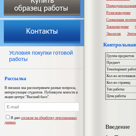
Природопользован
Религиоведение
Социальная полити
Товароведение
Экология
Энто
Контрольная
Условия покупки готовой
Группа предметов
работы
Предмет
Тема/вариант рабо
Кол-во источников
Рассылка
Кол-во страниц:
В письмах мы рассматриваем разные вопросы,
Тип работы:
интересующие студентов. Публикуем новости и
Цена работы
акции центра "Высший балл".
Я даю
согласие на обработку персональных
данных
Введение