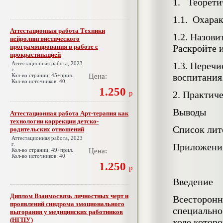
1. Теорети
1.1. Охара
Аттестационная работа Техники
1.2. Назов
нейролингвистического
программирования в работе с
Раскройте 
прокрастинацией
Аттестационная работа, 2023
1.3. Переч
г.
воспитания
Кол-во страниц: 45+прил.
Цена:
Кол-во источников: 40
1.250
р
2. Практиче
Выводы
Аттестационная работа Арт-терапия как
технологии коррекции детско-
Список лит
родительских отношений
Аттестационная работа, 2023
г.
Приложени
Кол-во страниц: 49+прил.
Цена:
Кол-во источников: 40
1.250
р
Введение
Диплом Взаимосвязь личностных черт и
Всесторонн
проявлений синдрома эмоционального
специально
выгорания у медицинских работников
(НГПУ)
ходе которо