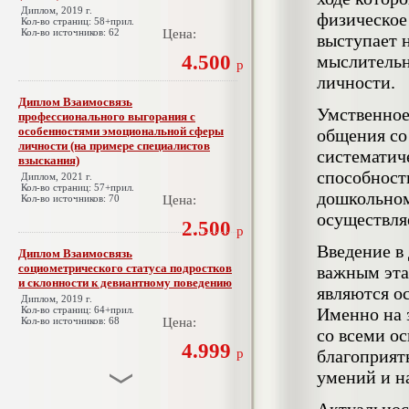
Диплом, 2019 г.
физическое
Кол-во страниц: 58+прил.
Кол-во источников: 62
Цена:
выступает 
4.500
мыслительн
р
личности.
Диплом Взаимосвязь
Умственное
профессионального выгорания с
особенностями эмоциональной сферы
общения со 
личности (на примере специалистов
систематиче
взыскания)
способност
Диплом, 2021 г.
Кол-во страниц: 57+прил.
дошкольном
Кол-во источников: 70
Цена:
осуществля
2.500
р
Введение в 
Диплом Взаимосвязь
социометрического статуса подростков
важным эта
и склонности к девиантному поведению
являются о
Диплом, 2019 г.
Кол-во страниц: 64+прил.
Именно на 
Кол-во источников: 68
Цена:
со всеми о
4.999
р
благоприят
умений и н
Диплом Взаимосвязь эмпатии и