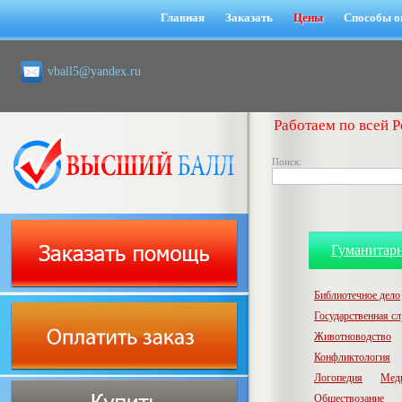
Главная
Заказать
Цены
Способы о
vball5@yandex.ru
Работаем по всей Р
Поиск:
Гуманитар
Библиотечное дело
Государственная с
Животноводство
Конфликтология
Логопедия
Мед
Обществозание