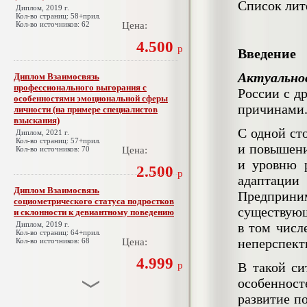
Список лит
Диплом, 2019 г.
Кол-во страниц: 58+прил.
Кол-во источников: 62
Цена:
4.500
р
Введение
Актуально
Диплом Взаимосвязь
профессионального выгорания с
России с д
особенностями эмоциональной сферы
причинами
личности (на примере специалистов
взыскания)
С одной ст
Диплом, 2021 г.
Кол-во страниц: 57+прил.
и повышени
Кол-во источников: 70
Цена:
и уровню р
2.500
р
адаптации
Диплом Взаимосвязь
Предприн
социометрического статуса подростков
существующ
и склонности к девиантному поведению
Диплом, 2019 г.
в том числ
Кол-во страниц: 64+прил.
неперспект
Кол-во источников: 68
Цена:
4.999
р
В такой си
особеннос
развитие п
Диплом Взаимосвязь эмпатии и