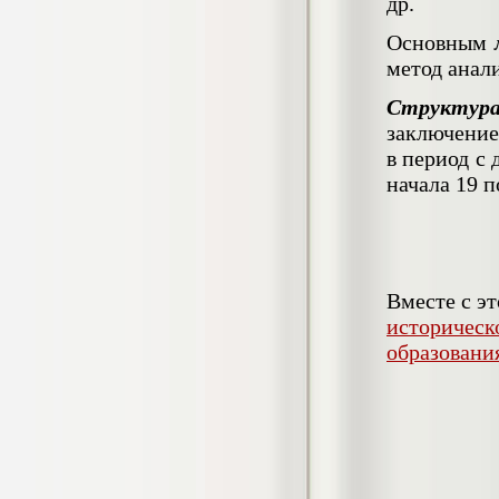
4.550
др.
р
Основным
Диплом Возмещение вреда,
метод анал
причиненного незаконными действиями
органов дознания предварительного
Структур
следствия, прокуратуры и суда (СГУПС)
Диплом, 2019 г.
заключение
Кол-во страниц: 57+прил.
Кол-во источников: 47
Цена:
в период с 
начала 19 п
4.550
р
Диплом Комплексный подход к
обеспечению качества жизни пациентов
с бронхиальной астмой в формате
лечебно-диагностической и
Вместе с э
реабилитационно-профилактической
историческ
деятельности медицинской сестры в
поликлинике
образовани
Диплом, 2022 г.
Кол-во страниц: 58+прил.
Кол-во источников: 29
Цена:
Диплом Криминальная миграция в
2.500
р
Западной Сибири: понятие, современное
состояние, тенденции развития и меры
по ее предупреждению
Диплом, 2024 г.