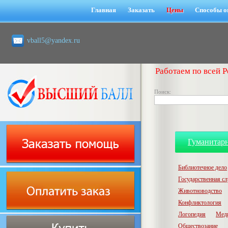
Главная
Заказать
Цены
Способы о
vball5@yandex.ru
Работаем по всей Р
Поиск:
Гуманитар
Библиотечное дело
Государственная с
Животноводство
Конфликтология
Логопедия
Мед
Обществозание