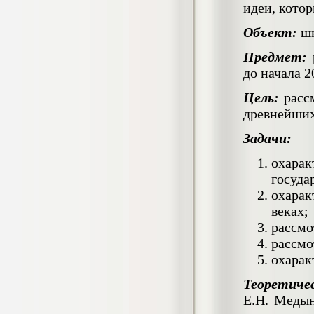
идеи, кото
негативных эмоциональных состояний
у сотрудников медицинского центра в
Объект:
шк
условиях пандемии COVID-19
Диплом, 2021 г.
Кол-во страниц: 51+прил.
Предмет:
р
Кол-во источников: 77
Цена:
до начала 2
2.500
р
Цель:
расс
древнейших 
Диплом Виндикационный иск
Дипломная работа, 2015
Кол-во страниц: 66
Задачи:
Кол-во источников: 46
Цена:
охара
5.000
р
госуда
охарак
веках;
рассмо
Диплом Возмещение вреда,
причинённого жизни или здоровью
рассмо
гражданина в гражданском
охарак
законодательстве (СГУПС)
Диплом, 2019 г.
Теоретичес
Кол-во страниц: 61+прил.
Кол-во источников: 50
Цена:
Е.Н. Медын