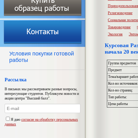
Природопользован
Религиоведение
Социальная полити
Товароведение
Экология
Энто
Курсовая Ра
начала 20 ве
Условия покупки готовой
работы
Группа предметов
Предмет
Тема/вариант рабо
Рассылка
Кол-во источников
В письмах мы рассматриваем разные вопросы,
Кол-во страниц:
интересующие студентов. Публикуем новости и
Тип работы:
акции центра "Высший балл".
Цена работы
Я даю
согласие на обработку персональных
данных