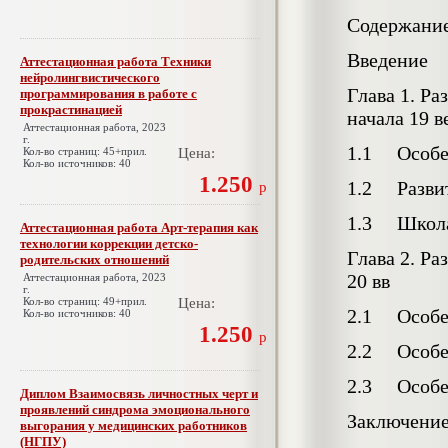
Содержани
Введение
Аттестационная работа Техники
нейролингвистического
Глава 1. Р
программирования в работе с
прокрастинацией
начала 19 
Аттестационная работа, 2023
г.
1.1 Особен
Кол-во страниц: 45+прил.
Цена:
Кол-во источников: 40
1.250
1.2 Развит
р
1.3 Школа 
Аттестационная работа Арт-терапия как
технологии коррекции детско-
Глава 2. Ра
родительских отношений
20 вв
Аттестационная работа, 2023
г.
Кол-во страниц: 49+прил.
Цена:
2.1 Особен
Кол-во источников: 40
1.250
р
2.2 Особен
2.3 Особен
Диплом Взаимосвязь личностных черт и
проявлений синдрома эмоционального
Заключени
выгорания у медицинских работников
(НГПУ)