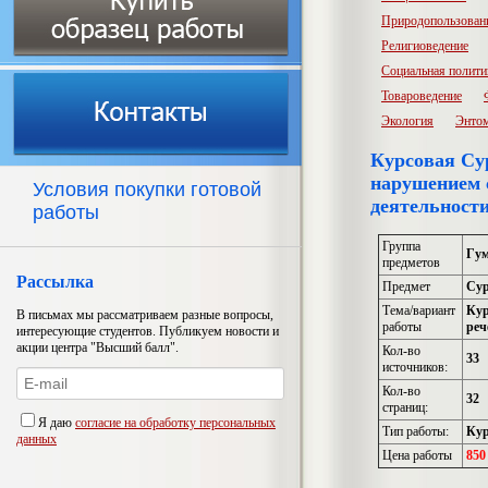
Природопользован
Религиоведение
Социальная полити
Товароведение
Экология
Энто
Курсовая Су
нарушением с
Условия покупки готовой
деятельност
работы
Группа
Гу
предметов
Рассылка
Предмет
Сур
Тема/вариант
Кур
В письмах мы рассматриваем разные вопросы,
работы
реч
интересующие студентов. Публикуем новости и
акции центра "Высший балл".
Кол-во
33
источников:
Кол-во
32
страниц:
Я даю
согласие на обработку персональных
Тип работы:
Кур
данных
Цена работы
850