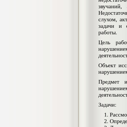
4.550
р
звучаний,
Недостаточ
Диплом Возмещение вреда,
причиненного незаконными действиями
слухом, ак
органов дознания предварительного
задачи и 
следствия, прокуратуры и суда (СГУПС)
работы.
Диплом, 2019 г.
Кол-во страниц: 57+прил.
Кол-во источников: 47
Цена:
Цель рабо
4.550
нарушение
р
деятельнос
Диплом Комплексный подход к
Объект исс
обеспечению качества жизни пациентов
с бронхиальной астмой в формате
нарушением
лечебно-диагностической и
реабилитационно-профилактической
Предмет и
деятельности медицинской сестры в
поликлинике
нарушение
Диплом, 2022 г.
деятельнос
Кол-во страниц: 58+прил.
Кол-во источников: 29
Цена:
Задачи:
Диплом Криминальная миграция в
2.500
р
Западной Сибири: понятие, современное
Рассмо
состояние, тенденции развития и меры
Опреде
по ее предупреждению
Диплом, 2024 г.