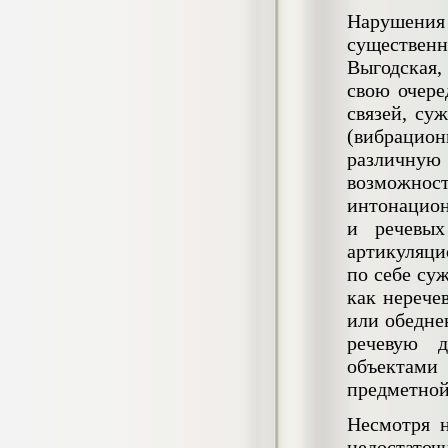
негативных эмоциональных состояний
Нарушени
у сотрудников медицинского центра в
существен
условиях пандемии COVID-19
Диплом, 2021 г.
Выгодская,
Кол-во страниц: 51+прил.
Кол-во источников: 77
Цена:
свою очере
связей, су
2.500
р
(вибрацио
различную
Диплом Виндикационный иск
возможност
Дипломная работа, 2015
Кол-во страниц: 66
интонацион
Кол-во источников: 46
Цена:
и речевых
5.000
р
артикуляци
по себе су
как нерече
или обедне
Диплом Возмещение вреда,
речевую д
причинённого жизни или здоровью
гражданина в гражданском
объектами 
законодательстве (СГУПС)
предметной
Диплом, 2019 г.
Кол-во страниц: 61+прил.
Кол-во источников: 50
Цена:
Несмотря н
недостато