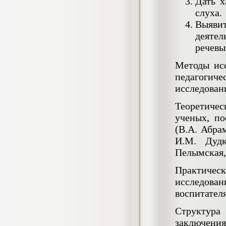
Дать х
Кол-во страниц: 73+прил.
Кол-во источников: 108
Цена:
слуха.
Выяви
4.500
р
деятел
речевы
Диплом Личность Григория Распутина в
мемуарах современников
Методы исс
Диплом, 2024 г.
Кол-во страниц: 61
педагогиче
Кол-во источников: 46
Цена:
исследован
2.900
р
Теоретичес
ученых, по
(В.А. Абрам
Диплом Меры социально-правовой
И.М. Дудк
защиты женщин, имеющих детей
Диплом, 2020 г.
Пелымская,
Кол-во страниц: 46+прил.
Кол-во источников: 37
Цена:
Практическ
3.999
р
исследова
воспитател
Структура
Диплом Организация деятельности
заключения
малых предприятий индустрии