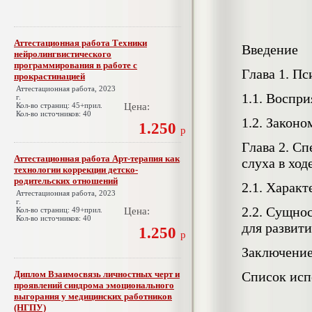
Аттестационная работа Техники
Введение
нейролингвистического
программирования в работе с
Глава 1. П
прокрастинацией
Аттестационная работа, 2023
1.1. Воспр
г.
Кол-во страниц: 45+прил.
Цена:
Кол-во источников: 40
1.2. Закон
1.250
р
Глава 2. С
Аттестационная работа Арт-терапия как
слуха в ход
технологии коррекции детско-
родительских отношений
2.1. Характ
Аттестационная работа, 2023
г.
2.2. Сущно
Кол-во страниц: 49+прил.
Цена:
Кол-во источников: 40
для развит
1.250
р
Заключени
Диплом Взаимосвязь личностных черт и
Список исп
проявлений синдрома эмоционального
выгорания у медицинских работников
(НГПУ)