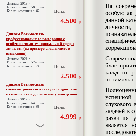
Диплом, 2019 г.
На соврем
Кол-во страниц: 58+прил.
Кол-во источников: 62
Цена:
особую акт
данной кат
4.500
р
личности,
познават
Диплом Взаимосвязь
профессионального выгорания с
специфиче
особенностями эмоциональной сферы
коррекцион
личности (на примере специалистов
взыскания)
Современна
Диплом, 2021 г.
Кол-во страниц: 57+прил.
благоприят
Кол-во источников: 70
Цена:
каждого р
2.500
р
оптимально
Диплом Взаимосвязь
Полноценны
социометрического статуса подростков
и склонности к девиантному поведению
успешной 
Диплом, 2019 г.
слухового 
Кол-во страниц: 64+прил.
Кол-во источников: 68
Цена:
задачей в 
4.999
развития 
р
является 
исследоват
Диплом Взаимосвязь эмпатии и