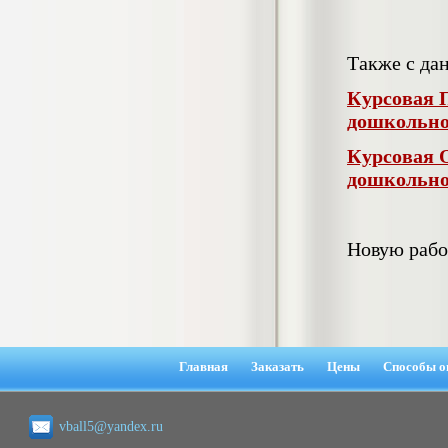
гостеприимства (на материалах
гостиницы или иного средства
размещения)
Также с да
Диплом, 2023 г.+през.+доклад
Кол-во страниц: 69
Кол-во источников: 42
Цена:
Курсовая 
2.900
дошкольно
р
Диплом Организация работы городских
Курсовая 
(районных) управлений ПФ РФ
дошкольно
Диплом, 2020 г.
Кол-во страниц: 42
Кол-во источников: 28
Цена:
2.900
р
Новую рабо
Диплом Особенности взаимосвязи
стресса и нервно-психического
напряжения у групп в возрасте 18-25 и
26-35 лет при сдаче экзаменов в
Главная
Заказать
Цены
Способы о
автошколе
Диплом, 2023 г.
Кол-во страниц: 50+прил.
Кол-во источников: 44
Цена:
vball5@yandex.ru