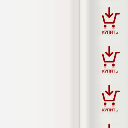
4.550
р
Диплом Возмещение вреда,
причиненного незаконными действиями
органов дознания предварительного
следствия, прокуратуры и суда (СГУПС)
Диплом, 2019 г.
Кол-во страниц: 57+прил.
Кол-во источников: 47
Цена:
4.550
р
Диплом Комплексный подход к
обеспечению качества жизни пациентов
с бронхиальной астмой в формате
лечебно-диагностической и
реабилитационно-профилактической
деятельности медицинской сестры в
поликлинике
Диплом, 2022 г.
Кол-во страниц: 58+прил.
Кол-во источников: 29
Цена:
Диплом Криминальная миграция в
2.500
р
Западной Сибири: понятие, современное
состояние, тенденции развития и меры
по ее предупреждению
Диплом, 2024 г.