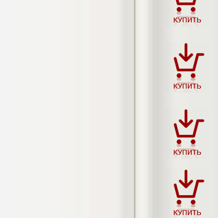
негативных эмоциональных состояний
у сотрудников медицинского центра в
условиях пандемии COVID-19
Диплом, 2021 г.
Кол-во страниц: 51+прил.
Кол-во источников: 77
Цена:
2.500
р
Диплом Виндикационный иск
Дипломная работа, 2015
Кол-во страниц: 66
Кол-во источников: 46
Цена:
5.000
р
Диплом Возмещение вреда,
причинённого жизни или здоровью
гражданина в гражданском
законодательстве (СГУПС)
Диплом, 2019 г.
Кол-во страниц: 61+прил.
Кол-во источников: 50
Цена: