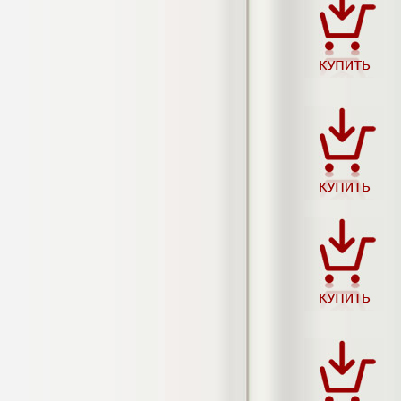
Кол-во страниц: 73+прил.
Кол-во источников: 108
Цена:
4.500
р
Диплом Личность Григория Распутина в
мемуарах современников
Диплом, 2024 г.
Кол-во страниц: 61
Кол-во источников: 46
Цена:
2.900
р
Диплом Меры социально-правовой
защиты женщин, имеющих детей
Диплом, 2020 г.
Кол-во страниц: 46+прил.
Кол-во источников: 37
Цена:
3.999
р
Диплом Организация деятельности
малых предприятий индустрии