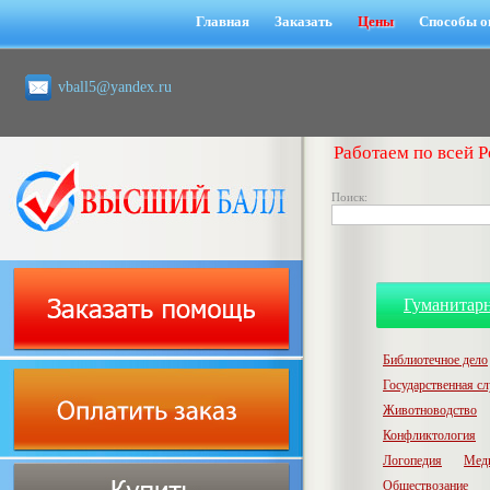
Главная
Заказать
Цены
Способы о
vball5@yandex.ru
Работаем по всей Р
Поиск:
Гуманитар
Библиотечное дело
Государственная с
Животноводство
Конфликтология
Логопедия
Мед
Обществозание