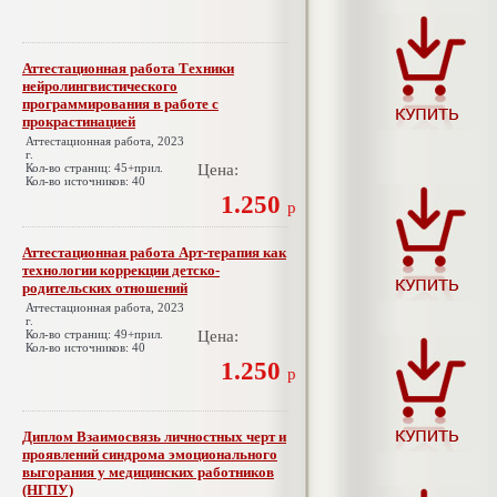
Аттестационная работа Техники
нейролингвистического
программирования в работе с
прокрастинацией
Аттестационная работа, 2023
г.
Кол-во страниц: 45+прил.
Цена:
Кол-во источников: 40
1.250
р
Аттестационная работа Арт-терапия как
технологии коррекции детско-
родительских отношений
Аттестационная работа, 2023
г.
Кол-во страниц: 49+прил.
Цена:
Кол-во источников: 40
1.250
р
Диплом Взаимосвязь личностных черт и
проявлений синдрома эмоционального
выгорания у медицинских работников
(НГПУ)