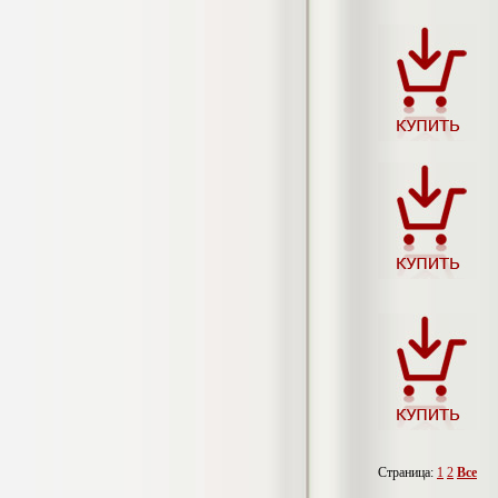
4.800
р
Диплом Повышение
конкурентоспособности на предприятии
ООО «Главная Парфюмерия»
Диплом, 2018 г.
Кол-во страниц: 87+прил.
Кол-во источников: 41
Цена:
3.999
р
Диплом Порядок назначения и выплаты
материнского капитала как меры
социальной поддержки
населения:проблемы и перспективы
Диплом, 2020 г.
Кол-во страниц: 51+прил.
Кол-во источников: 31
Цена:
3.999
р
Диплом Принципы и инструменты
Страница:
1
2
Все
фактчекинга и верификации
информации в работе современных