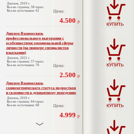
Диплом, 2019 г.
Кол-во страниц: 58+прил.
Кол-во источников: 62
Цена:
4.500
р
Диплом Взаимосвязь
профессионального выгорания с
особенностями эмоциональной сферы
личности (на примере специалистов
взыскания)
Диплом, 2021 г.
Кол-во страниц: 57+прил.
Кол-во источников: 70
Цена:
2.500
р
Диплом Взаимосвязь
социометрического статуса подростков
и склонности к девиантному поведению
Диплом, 2019 г.
Кол-во страниц: 64+прил.
Кол-во источников: 68
Цена:
4.999
р
Диплом Взаимосвязь эмпатии и