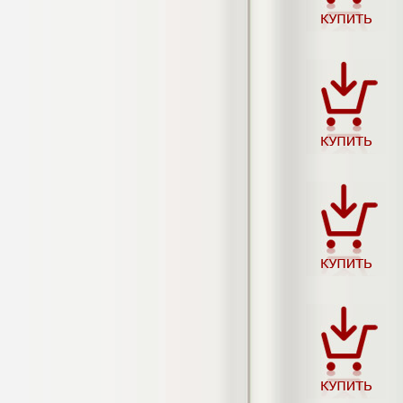
гостеприимства (на материалах
гостиницы или иного средства
размещения)
Диплом, 2023 г.+през.+доклад
Кол-во страниц: 69
Кол-во источников: 42
Цена:
2.900
р
Диплом Организация работы городских
(районных) управлений ПФ РФ
Диплом, 2020 г.
Кол-во страниц: 42
Кол-во источников: 28
Цена:
2.900
р
Диплом Особенности взаимосвязи
стресса и нервно-психического
напряжения у групп в возрасте 18-25 и
26-35 лет при сдаче экзаменов в
автошколе
Диплом, 2023 г.
Кол-во страниц: 50+прил.
Кол-во источников: 44
Цена: