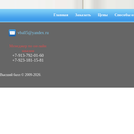
медиа (на примере программы «Fake
news» телеканала «Дождь» и интернет-
ресурса «www.stopfake.org»)
Главная
Заказать
Цены
Способы о
Диплом, 2019 г.
Кол-во страниц: 58
Кол-во источников: 61
Цена:
vball5@yandex.ru
4.500
р
Диплом Проект доступа сети
Кировского района города
Менеджер по он-лайн
Новосибирска (СибГУТИ)
заказам
Диплом, 2020 г.
+7-913-792-01-60
Кол-во страниц: 67
+7-923-181-15-81
Кол-во источников: 20
Цена:
6.500
р
Высший балл © 2009-2026.
Диплом Проект строительства ВОЛП на
участке г. Ижевск - г. Сарапул
(СибГУТИ)
Диплом, 2019 г.
Кол-во страниц: 138
Кол-во источников: 13
Цена:
6.999
р