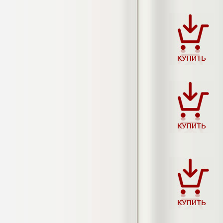
4.550
р
Диплом Особенности половых
дифференциаций межличностных
отношений у старших подростков с
несформированностью высших
психических функций (НГПУ)
Диплом, 2019 г.
Кол-во страниц: 55+прил.
Кол-во источников: 52
Цена:
4.550
р
Диплом Оценка качества трудового
потенциала персонала предприятия
(СГУГиТ)
Диплом, 2020 г.
Кол-во страниц: 73+прил.
Кол-во источников: 41
Цена:
4.500
р
Диплом Оценка масштабов теневой
экономики по Новосибирской области
(НГТУ)
Диплом, 2019 г.
Кол-во страниц: 93
Кол-во источников: 51
Цена: