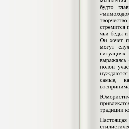
мышления 
негативных эмоциональных состояний
будто гла
у сотрудников медицинского центра в
условиях пандемии COVID-19
«мимоходо
Диплом, 2021 г.
творчеств
Кол-во страниц: 51+прил.
Кол-во источников: 77
Цена:
стремится 
чьи беды и
2.500
р
Он хочет п
могут слу
Диплом Виндикационный иск
Дипломная работа, 2015
ситуациях.
Кол-во страниц: 66
Кол-во источников: 46
Цена:
выражаясь 
полон учас
5.000
р
нуждаются 
самые, к
воспринима
Диплом Возмещение вреда,
Юмористич
причинённого жизни или здоровью
привлекате
гражданина в гражданском
законодательстве (СГУПС)
традиции к
Диплом, 2019 г.
Кол-во страниц: 61+прил.
Настоящая
Кол-во источников: 50
Цена:
стилистичес