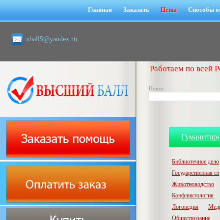
Главная
Заказать
Цены
Способы о
vball5@yandex.ru
Работаем по всей Р
Поиск:
Гуманитар
Библиотечное дело
Государственная с
Животноводство
Конфликтология
Логопедия
Мед
Обществозание