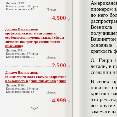
Американс
Диплом, 2019 г.
Кол-во страниц: 58+прил.
пионером в
Кол-во источников: 62
Цена:
до него бо
4.500
р
распростра
Возникла 
Диплом Взаимосвязь
получивше
профессионального выгорания с
особенностями эмоциональной сферы
Вашингтон 
личности (на примере специалистов
основные 
взыскания)
краткость 
Диплом, 2021 г.
Кол-во страниц: 57+прил.
Кол-во источников: 70
Цена:
О. Генри 
2.500
детали, в 
р
создании н
Диплом Взаимосвязь
социометрического статуса подростков
В своих п
и склонности к девиантному поведению
Диплом, 2019 г.
новизне с
Кол-во страниц: 64+прил.
Кол-во источников: 68
Цена:
критика ча
что речь ид
4.999
р
все другие
замечател
Диплом Взаимосвязь эмпатии и