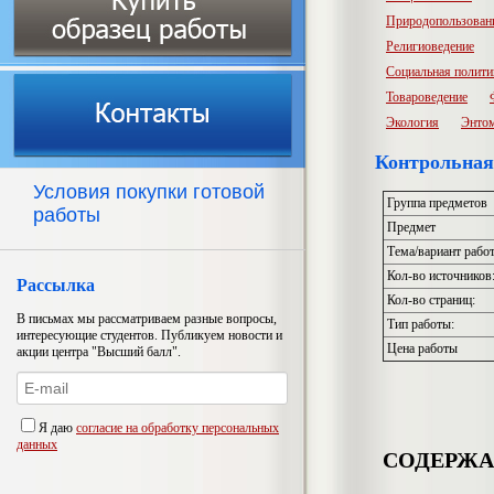
Природопользован
Религиоведение
Социальная полити
Товароведение
Экология
Энто
Контрольная
Условия покупки готовой
Группа предметов
работы
Предмет
Тема/вариант рабо
Кол-во источников
Рассылка
Кол-во страниц:
В письмах мы рассматриваем разные вопросы,
Тип работы:
интересующие студентов. Публикуем новости и
Цена работы
акции центра "Высший балл".
Я даю
согласие на обработку персональных
данных
СОДЕРЖ