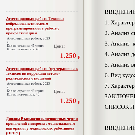
ВВЕДЕНИ
Аттестационная работа Техники
1. Характе
нейролингвистического
программирования в работе с
2. Анализ 
прокрастинацией
Аттестационная работа, 2023
г.
3. Анализ 
Кол-во страниц: 45+прил.
Цена:
Кол-во источников: 40
4. Анализ д
1.250
р
5. Анализ в
Аттестационная работа Арт-терапия как
технологии коррекции детско-
6. Вид худ
родительских отношений
Аттестационная работа, 2023
7. Характе
г.
Кол-во страниц: 49+прил.
Цена:
Кол-во источников: 40
ЗАКЛЮЧЕ
1.250
р
СПИСОК Л
Диплом Взаимосвязь личностных черт и
проявлений синдрома эмоционального
ВВЕДЕНИ
выгорания у медицинских работников
(НГПУ)