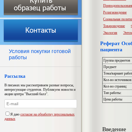
Природопользован
Религиоведение
Социальная полити
Товароведение
Экология
Энто
Реферат Осо
пациента
Условия покупки готовой
работы
Группа предметов
Предмет
Тема/вариант рабо
Рассылка
Кол-во источников
В письмах мы рассматриваем разные вопросы,
Кол-во страниц:
интересующие студентов. Публикуем новости и
Тип работы:
акции центра "Высший балл".
Цена работы
Я даю
согласие на обработку персональных
данных
Введение