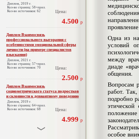
Диплом, 2019 г.
медицинск
Кол-во страниц: 58+прил.
Кол-во источников: 62
Цена:
соблюдени
направлен
4.500
р
проявление
Диплом Взаимосвязь
Одна из на
профессионального выгорания с
условий о
особенностями эмоциональной сферы
личности (на примере специалистов
психологи
взыскания)
между вра
Диплом, 2021 г.
Кол-во страниц: 57+прил.
диаде «вра
Кол-во источников: 70
Цена:
общения.
2.500
р
Вопросам р
Диплом Взаимосвязь
работ. Так
социометрического статуса подростков
и склонности к девиантному поведению
подробно р
Диплом, 2019 г.
этической 
Кол-во страниц: 64+прил.
Кол-во источников: 68
Цена:
положение 
4.999
законодате
р
Рассматри
особое вни
Диплом Взаимосвязь эмпатии и