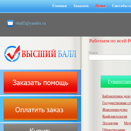
Главная
Заказать
Цены
Способы о
vball5@yandex.ru
Работаем по всей Р
Поиск:
Гуманитар
Библиотечное дело
Государственная с
Животноводство
Конфликтология
Логопедия
Мед
Обществозание