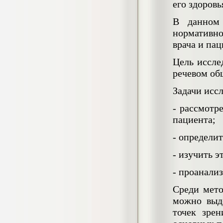
его здоровь
негативных эмоциональных состояний
у сотрудников медицинского центра в
В данном 
условиях пандемии COVID-19
Диплом, 2021 г.
нормативно
Кол-во страниц: 51+прил.
врача и пац
Кол-во источников: 77
Цена:
2.500
р
Цель иссле
речевом об
Диплом Виндикационный иск
Задачи исс
Дипломная работа, 2015
Кол-во страниц: 66
Кол-во источников: 46
Цена:
- рассмотр
5.000
пациента;
р
- определи
- изучить 
Диплом Возмещение вреда,
- проанали
причинённого жизни или здоровью
гражданина в гражданском
законодательстве (СГУПС)
Среди мето
Диплом, 2019 г.
можно выде
Кол-во страниц: 61+прил.
Кол-во источников: 50
Цена:
точек зре