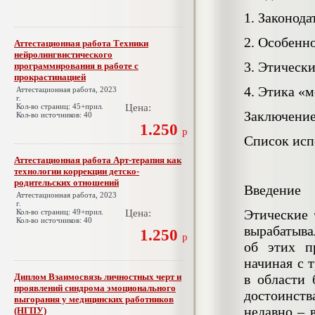
1. Законод
2. Особенн
Аттестационная работа Техники
нейролингвистического
3. Этическ
программирования в работе с
прокрастинацией
4. Этика «
Аттестационная работа, 2023
г.
Кол-во страниц: 45+прил.
Цена:
Заключени
Кол-во источников: 40
1.250
р
Список ис
Аттестационная работа Арт-терапия как
технологии коррекции детско-
родительских отношений
Введение
Аттестационная работа, 2023
г.
Этические
Кол-во страниц: 49+прил.
Цена:
Кол-во источников: 40
вырабатыва
1.250
р
об этих п
начиная с 
Диплом Взаимосвязь личностных черт и
в области 
проявлений синдрома эмоционального
достоинст
выгорания у медицинских работников
недавно – 
(НГПУ)