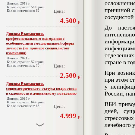
осложнение
Диплом, 2019 г.
Кол-во страниц: 58+прил.
причиной с
Кол-во источников: 62
Цена:
сосудистой
4.500
р
До насто
интенсивно
Диплом Взаимосвязь
профессионального выгорания с
информация
особенностями эмоциональной сферы
инфекциями
личности (на примере специалистов
взыскания)
отделениях
Диплом, 2021 г.
стране в го
Кол-во страниц: 57+прил.
Кол-во источников: 70
Цена:
При возник
2.500
р
при этом с
Диплом Взаимосвязь
у неинфиц
социометрического статуса подростков
России, на
и склонности к девиантному поведению
Диплом, 2019 г.
Кол-во страниц: 64+прил.
ВБИ привод
Кол-во источников: 68
Цена:
дней, сущ
4.999
р
стрессовых
лечебного 
Диплом Взаимосвязь эмпатии и