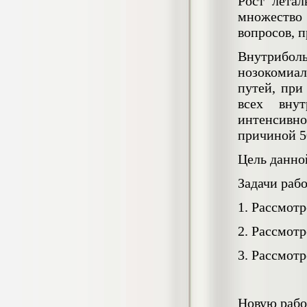
Рост лета
негативных эмоциональных состояний
множество 
у сотрудников медицинского центра в
условиях пандемии COVID-19
вопросов, 
Диплом, 2021 г.
Кол-во страниц: 51+прил.
Внутрибол
Кол-во источников: 77
Цена:
нозокомиа
2.500
р
путей, при
всех вну
Диплом Виндикационный иск
интенсивно
Дипломная работа, 2015
Кол-во страниц: 66
причиной 5
Кол-во источников: 46
Цена:
Цель данно
5.000
р
Задачи раб
1. Рассмот
Диплом Возмещение вреда,
2. Рассмот
причинённого жизни или здоровью
гражданина в гражданском
3. Рассмот
законодательстве (СГУПС)
Диплом, 2019 г.
Кол-во страниц: 61+прил.
Кол-во источников: 50
Цена:
Новую рабо