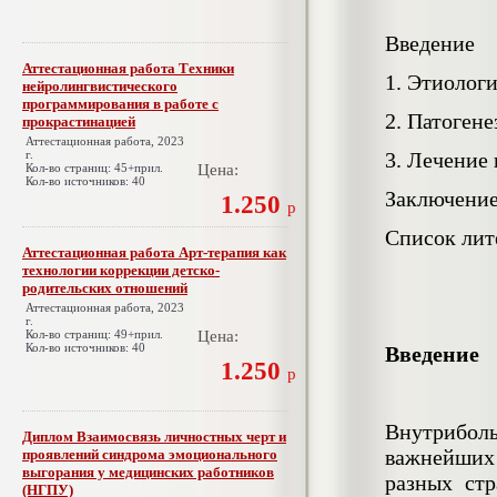
Введение
Аттестационная работа Техники
1. Этиолог
нейролингвистического
программирования в работе с
2. Патоген
прокрастинацией
Аттестационная работа, 2023
г.
3. Лечение
Кол-во страниц: 45+прил.
Цена:
Кол-во источников: 40
Заключени
1.250
р
Список лит
Аттестационная работа Арт-терапия как
технологии коррекции детско-
родительских отношений
Аттестационная работа, 2023
г.
Кол-во страниц: 49+прил.
Цена:
Кол-во источников: 40
Введение
1.250
р
Внутрибол
Диплом Взаимосвязь личностных черт и
важнейших 
проявлений синдрома эмоционального
выгорания у медицинских работников
разных ст
(НГПУ)