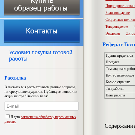
Природопользован
Религиоведение
Социальная полити
Товароведение
Экология
Энто
Реферат Гос
Условия покупки готовой
Группа предметов
работы
Предмет
Тема/вариант рабо
Кол-во источников
Рассылка
Кол-во страниц:
В письмах мы рассматриваем разные вопросы,
Тип работы:
интересующие студентов. Публикуем новости и
Цена работы
акции центра "Высший балл".
Я даю
согласие на обработку персональных
данных
Содержани