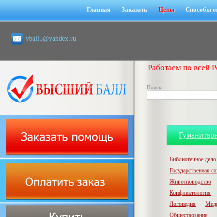
Главная
Заказать
Цены
Способы о
vball5@yandex.ru
Работаем по всей Р
Поиск:
Гуманитар
Библиотечное дело
Государственная с
Животноводство
Конфликтология
Логопедия
Мед
Обществозание