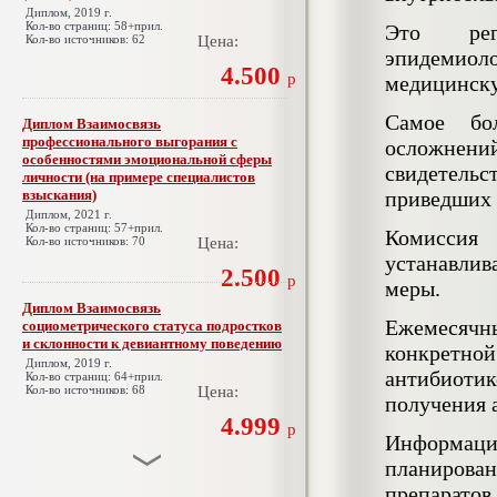
Диплом, 2019 г.
Кол-во страниц: 58+прил.
Это регл
Кол-во источников: 62
Цена:
эпидемиол
4.500
р
медицинску
Самое бо
Диплом Взаимосвязь
профессионального выгорания с
осложнени
особенностями эмоциональной сферы
свидетель
личности (на примере специалистов
взыскания)
приведших 
Диплом, 2021 г.
Кол-во страниц: 57+прил.
Комиссия
Кол-во источников: 70
Цена:
устанавли
2.500
р
меры.
Диплом Взаимосвязь
Ежемесячн
социометрического статуса подростков
и склонности к девиантному поведению
конкретно
Диплом, 2019 г.
антибиоти
Кол-во страниц: 64+прил.
Кол-во источников: 68
Цена:
получения 
4.999
р
Информация
планирова
препаратов 
Диплом Взаимосвязь эмпатии и