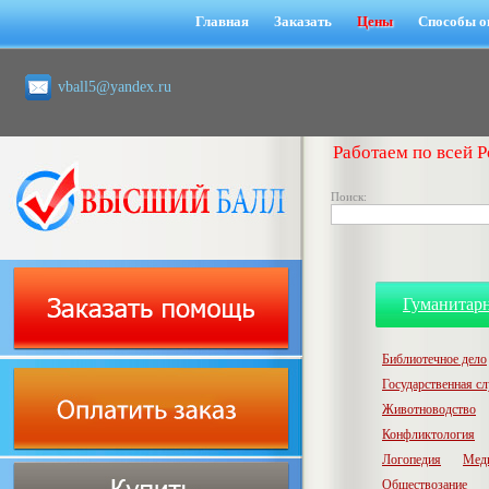
Главная
Заказать
Цены
Способы о
vball5@yandex.ru
Работаем по всей Р
Поиск:
Гуманитар
Библиотечное дело
Государственная с
Животноводство
Конфликтология
Логопедия
Мед
Обществозание