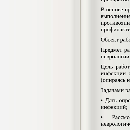
негативных эмоциональных состояний
у сотрудников медицинского центра в
В основе п
условиях пандемии COVID-19
выполнение
Диплом, 2021 г.
Кол-во страниц: 51+прил.
противоэп
Кол-во источников: 77
Цена:
профилакти
2.500
р
Объект раб
Диплом Виндикационный иск
Предмет ра
Дипломная работа, 2015
неврологии
Кол-во страниц: 66
Кол-во источников: 46
Цена:
Цель работ
5.000
р
инфекции с
(опираясь 
Задачами р
Диплом Возмещение вреда,
•
Дать опр
причинённого жизни или здоровью
гражданина в гражданском
инфекций;
законодательстве (СГУПС)
Диплом, 2019 г.
•
Рассм
Кол-во страниц: 61+прил.
Кол-во источников: 50
Цена:
неврологич