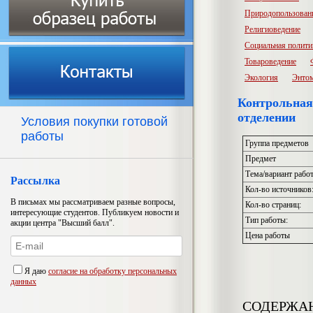
Природопользован
Религиоведение
Социальная полити
Товароведение
Экология
Энто
Контрольная
отделении
Условия покупки готовой
работы
Группа предметов
Предмет
Тема/вариант рабо
Рассылка
Кол-во источников
В письмах мы рассматриваем разные вопросы,
Кол-во страниц:
интересующие студентов. Публикуем новости и
Тип работы:
акции центра "Высший балл".
Цена работы
Я даю
согласие на обработку персональных
данных
СОДЕРЖА