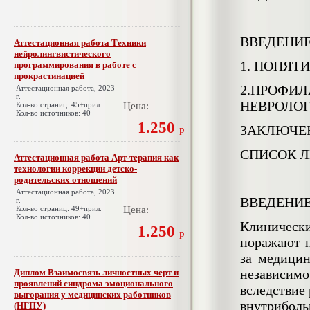
ВВЕДЕНИ
Аттестационная работа Техники
нейролингвистического
1. ПОНЯТ
программирования в работе с
прокрастинацией
2.ПРОФИЛ
Аттестационная работа, 2023
г.
НЕВРОЛО
Кол-во страниц: 45+прил.
Цена:
Кол-во источников: 40
1.250
ЗАКЛЮЧЕ
р
СПИСОК Л
Аттестационная работа Арт-терапия как
технологии коррекции детско-
родительских отношений
Аттестационная работа, 2023
ВВЕДЕНИ
г.
Кол-во страниц: 49+прил.
Цена:
Кол-во источников: 40
Клинически
1.250
р
поражают п
за медици
независимо
Диплом Взаимосвязь личностных черт и
проявлений синдрома эмоционального
вследствие
выгорания у медицинских работников
внутрибол
(НГПУ)