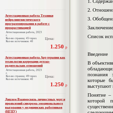
1. Содержа
2. Отношен
Аттестационная работа Техники
3. Обобщен
нейролингвистического
программирования в работе с
Заключени
прокрастинацией
Аттестационная работа, 2023
г.
Список исп
Кол-во страниц: 45+прил.
Цена:
Кол-во источников: 40
1.250
р
Введение
Аттестационная работа Арт-терапия как
технологии коррекции детско-
В объектив
родительских отношений
обладающи
Аттестационная работа, 2023
г.
познания 
Кол-во страниц: 49+прил.
Цена:
Кол-во источников: 40
которые б
1.250
р
выступают 
Понятие –
Диплом Взаимосвязь личностных черт и
которой п
проявлений синдрома эмоционального
существенн
выгорания у медицинских работников
(НГПУ)
следующи