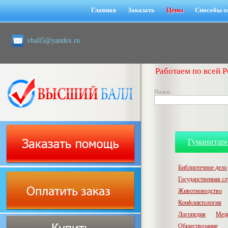
Главная
Заказать
Цены
Способы о
vball5@yandex.ru
Работаем по всей Р
Поиск:
Гуманитар
Библиотечное дело
Государственная с
Животноводство
Конфликтология
Логопедия
Мед
Обществозание