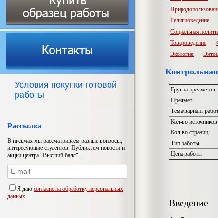
Природопользован
Религиоведение
Социальная полити
Товароведение
Экология
Энто
Контрольная
Условия покупки готовой
Группа предметов
работы
Предмет
Тема/вариант рабо
Кол-во источников
Рассылка
Кол-во страниц:
В письмах мы рассматриваем разные вопросы,
Тип работы:
интересующие студентов. Публикуем новости и
Цена работы
акции центра "Высший балл".
Я даю
согласие на обработку персональных
данных
Введение