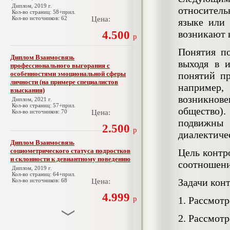
Диплом, 2019 г.
относитель
Кол-во страниц: 58+прил.
Кол-во источников: 62
Цена:
языке или 
возникают 
4.500
р
Понятия по
Диплом Взаимосвязь
выходя в 
профессионального выгорания с
особенностями эмоциональной сферы
понятий пр
личности (на примере специалистов
например
взыскания)
возникнове
Диплом, 2021 г.
Кол-во страниц: 57+прил.
общество)
Кол-во источников: 70
Цена:
подвижны 
2.500
р
диалектиче
Диплом Взаимосвязь
социометрического статуса подростков
Цель контр
и склонности к девиантному поведению
соотношени
Диплом, 2019 г.
Кол-во страниц: 64+прил.
Задачи кон
Кол-во источников: 68
Цена:
4.999
р
1. Рассмот
2. Рассмот
Диплом Взаимосвязь эмпатии и