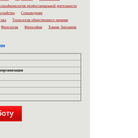
сихофизиология профессиональной деятельности
хозяйство
Семьеведение
гика
Технология общественного питания
Филология
Философия
Химия, биохимия
ии
моорганизации