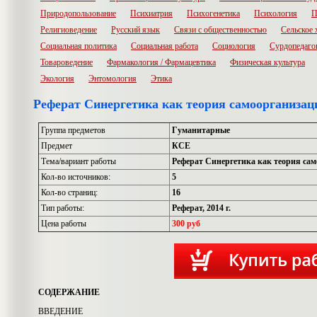
Природопользование
Психиатрия
Психогенетика
Психология
П
Религиоведение
Русский язык
Связи с общественностью
Сельское 
Социальная политика
Социальная работа
Социология
Сурдопедаго
Товароведение
Фармакология / Фармацевтика
Физическая культура
Экология
Энтомология
Этика
Реферат Синергетика как теория самоорганизац
Группа предметов
Гуманитарные
Предмет
КСЕ
Тема/вариант работы
Реферат Синергетика как теория са
Кол-во источников:
5
Кол-во страниц:
16
Тип работы:
Реферат, 2014 г.
Цена работы
300 руб
СОДЕРЖАНИЕ
ВВЕДЕНИЕ