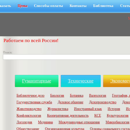
казать
Цены
Способы оплаты
Контакты
Библиотека
Стат
Работаем по всей России!
Поиск:
Гуманитарные
Технические
Экономич
Библиотечное дело
Биология
Ботаника
Валеология
География, 
Государственная служба
Деловое общение
Делопроизводство
Демо
Животноводство
Журналистика
Иностранный язык
История
Ис
Конфликтология
Кооперативная деятельность
КСЕ
Культурология
Логопедия
Медицина
Международные отношения
Микробиология
Обществозание
Организационная культура
Основы социального госуд