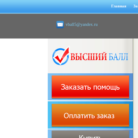
Главная
За
vball5@yandex.ru