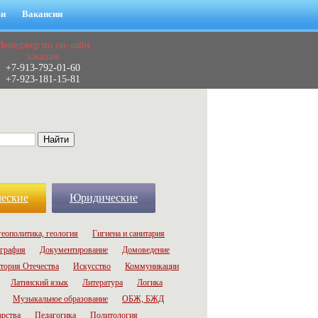
ьи
Вакансии
Менеджер по он-лайн
заказам
+7-913-792-01-60
+7-923-181-15-81
еские
Юридические
геополитика, геология
Гигиена и санитария
графия
Документирование
Домоведение
тория Отечества
Искусство
Коммуникации
Латинский язык
Литература
Логика
Музыкальное образование
ОБЖ, БЖД
арства
Педагогика
Политология