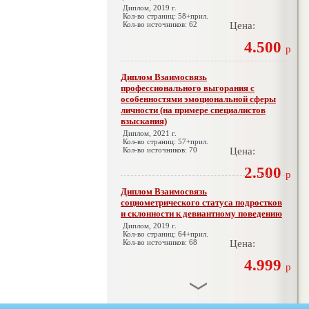
Диплом, 2019 г.
Кол-во страниц: 58+прил.
Кол-во источников: 62
Цена:
4.500
р
Диплом Взаимосвязь
профессионального выгорания с
особенностями эмоциональной сферы
личности (на примере специалистов
взыскания)
Диплом, 2021 г.
Кол-во страниц: 57+прил.
Кол-во источников: 70
Цена:
2.500
р
Диплом Взаимосвязь
социометрического статуса подростков
и склонности к девиантному поведению
Диплом, 2019 г.
Кол-во страниц: 64+прил.
Кол-во источников: 68
Цена:
4.999
р
Диплом Взаимосвязь эмпатии и