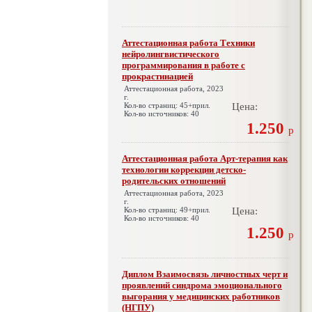
Аттестационная работа Техники
нейролингвистического
программирования в работе с
прокрастинацией
Аттестационная работа, 2023
г.
Кол-во страниц: 45+прил.
Цена:
Кол-во источников: 40
1.250
р
Аттестационная работа Арт-терапия как
технологии коррекции детско-
родительских отношений
Аттестационная работа, 2023
г.
Кол-во страниц: 49+прил.
Цена:
Кол-во источников: 40
1.250
р
Диплом Взаимосвязь личностных черт и
проявлений синдрома эмоционального
выгорания у медицинских работников
(НГПУ)