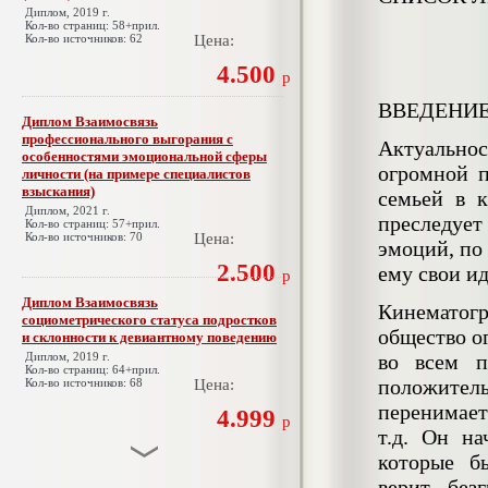
Диплом, 2019 г.
Кол-во страниц: 58+прил.
Кол-во источников: 62
Цена:
4.500
р
ВВЕДЕНИ
Диплом Взаимосвязь
профессионального выгорания с
Актуальнос
особенностями эмоциональной сферы
огромной п
личности (на примере специалистов
взыскания)
семьей в к
Диплом, 2021 г.
преследует
Кол-во страниц: 57+прил.
Кол-во источников: 70
Цена:
эмоций, по
2.500
ему свои и
р
Диплом Взаимосвязь
Кинематог
социометрического статуса подростков
общество о
и склонности к девиантному поведению
Диплом, 2019 г.
во всем п
Кол-во страниц: 64+прил.
положитель
Кол-во источников: 68
Цена:
перенимает
4.999
р
т.д. Он н
которые б
Диплом Взаимосвязь эмпатии и
верит без