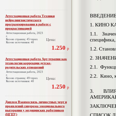
ВВЕДЕНИ
Аттестационная работа Техники
нейролингвистического
1. КИНО 
программирования в работе с
прокрастинацией
1.1. Знач
Аттестационная работа, 2023
г.
специфика
Кол-во страниц: 45+прил.
Цена:
Кол-во источников: 40
1.250
1.2. Стано
р
2. ЗНАЧЕ
Аттестационная работа Арт-терапия как
технологии коррекции детско-
2.1. Функц
родительских отношений
Аттестационная работа, 2023
2.2. Кино,
г.
Кол-во страниц: 49+прил.
Цена:
Кол-во источников: 40
1.250
р
3. ВЛИ
АМЕРИКАН
Диплом Взаимосвязь личностных черт и
ЗАКЛЮЧЕ
проявлений синдрома эмоционального
выгорания у медицинских работников
СПИСОК Л
(НГПУ)