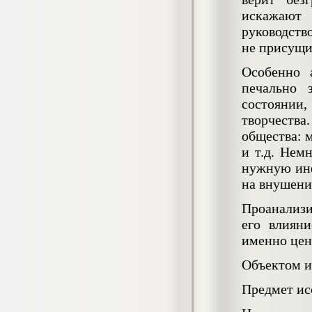
негативных эмоциональных состояний
искажают
у сотрудников медицинского центра в
руководств
условиях пандемии COVID-19
Диплом, 2021 г.
не присущи
Кол-во страниц: 51+прил.
Кол-во источников: 77
Цена:
Особенно 
2.500
р
печально 
состоянии
Диплом Виндикационный иск
творчеств
Дипломная работа, 2015
общества: 
Кол-во страниц: 66
Кол-во источников: 46
Цена:
и т.д. Нем
5.000
нужную инф
р
на внушени
Проанализи
его влияни
Диплом Возмещение вреда,
именно цен
причинённого жизни или здоровью
гражданина в гражданском
законодательстве (СГУПС)
Объектом и
Диплом, 2019 г.
Кол-во страниц: 61+прил.
Предмет ис
Кол-во источников: 50
Цена: