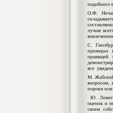
Кол-во страниц: 73+прил.
подобного 
Кол-во источников: 108
Цена:
4.500
О.Ф. Неча
р
складывае
составляющ
Диплом Личность Григория Распутина в
мемуарах современников
лучше всег
Диплом, 2024 г.
вовлеченно
Кол-во страниц: 61
Кол-во источников: 46
Цена:
С. Гинзбу
2.900
р
примерах 
правящей 
демонстрир
Диплом Меры социально-правовой
все увиден
защиты женщин, имеющих детей
Диплом, 2020 г.
М. Жабский
Кол-во страниц: 46+прил.
Кол-во источников: 37
Цена:
вопросом, 
3.999
пороки или
р
Ю. Левита
оценок и н
Диплом Организация деятельности
своем соб
малых предприятий индустрии