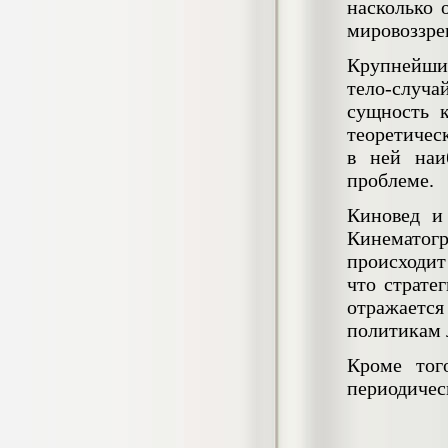
насколько 
гостеприимства (на материалах
мировоззре
гостиницы или иного средства
размещения)
Крупнейши
Диплом, 2023 г.+през.+доклад
Кол-во страниц: 69
тело-случа
Кол-во источников: 42
Цена:
сущность 
2.900
р
теоретичес
Диплом Организация работы городских
в ней наи
(районных) управлений ПФ РФ
проблеме.
Диплом, 2020 г.
Кол-во страниц: 42
Кол-во источников: 28
Цена:
Киновед и
2.900
Кинематогр
р
происходит
что страте
отражается
Диплом Особенности взаимосвязи
политикам 
стресса и нервно-психического
напряжения у групп в возрасте 18-25 и
26-35 лет при сдаче экзаменов в
Кроме тог
автошколе
периодичес
Диплом, 2023 г.
Кол-во страниц: 50+прил.
Кол-во источников: 44
Цена: