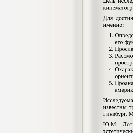
4.550
Цель иссле
р
кинематогр
Диплом Возмещение вреда,
Для достиж
причиненного незаконными действиями
органов дознания предварительного
именно:
следствия, прокуратуры и суда (СГУПС)
Диплом, 2019 г.
Опреде
Кол-во страниц: 57+прил.
Кол-во источников: 47
Цена:
его фу
Просле
4.550
р
Рассм
простр
Диплом Комплексный подход к
обеспечению качества жизни пациентов
Охарак
с бронхиальной астмой в формате
ориент
лечебно-диагностической и
реабилитационно-профилактической
Проан
деятельности медицинской сестры в
америк
поликлинике
Диплом, 2022 г.
Исследуема
Кол-во страниц: 58+прил.
Кол-во источников: 29
Цена:
известны т
Диплом Криминальная миграция в
2.500
Гинзбург, 
р
Западной Сибири: понятие, современное
состояние, тенденции развития и меры
Ю.М. Лотм
по ее предупреждению
эстетичес
Диплом, 2024 г.