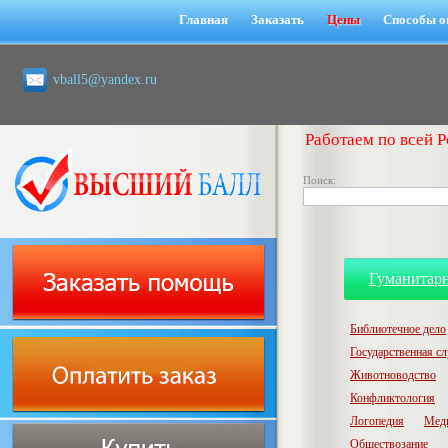
Главная
Заказать
Цены
Способы о
vball5@yandex.ru
Работаем по всей Р
Поиск:
Гуманитар
Библиотечное дело
Государственная с
Животноводство
Конфликтология
Логопедия
Мед
Обществозание