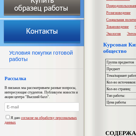
Природопользован
Религиоведение
Социальная полити
Товароведение
Экология
Энто
Курсовая Ки
общество
Условия покупки готовой
работы
Группа предметов
Предмет
Тема/вариант рабо
Рассылка
Кол-во источников
В письмах мы рассматриваем разные вопросы,
Кол-во страниц:
интересующие студентов. Публикуем новости и
Тип работы:
акции центра "Высший балл".
Цена работы
Я даю
согласие на обработку персональных
данных
СОДЕРЖ