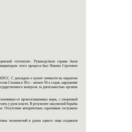
щевской «оттепели». Руководством страны были
нициатором этого процесса был Никита Сергеевич
КПСС. С докладом о культе личности на закрытом
ссии Сталина в 30-е – начале 50-х годов, нарушение
осударственного контроля за деятельностью органов
туплениями от провозглашенных норм, с умеренной
тоять у руля власти. В результате закулисной борьбы
тве. Отсутствие авторитетных соратников сослужило
астных полномочий в руках одного лица создавали