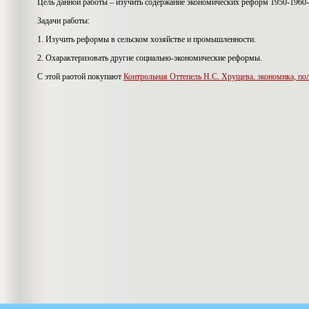
Цель данной работы – изучить содержание экономических реформ 1950-1960-х
Задачи работы:
1. Изучить реформы в сельском хозяйстве и промышленности.
2. Охарактеризовать другие социально-экономические реформы.
С этой раотой покупают
Контрольная Оттепель Н.С. Хрущева. экономика, пол