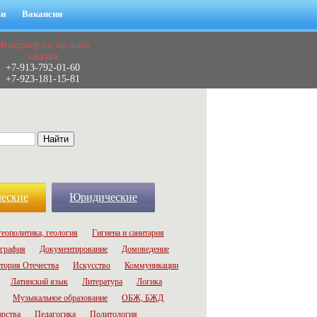
ьи
Вакансии
Менеджер по он-лайн
заказам
+7-913-792-01-60
+7-923-181-15-81
еские
Юридические
геополитика, геология
Гигиена и санитария
графия
Документирование
Домоведение
тория Отечества
Искусство
Коммуникации
Латинский язык
Литература
Логика
Музыкальное образование
ОБЖ, БЖД
арства
Педагогика
Политология