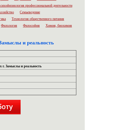
сихофизиология профессиональной деятельности
хозяйство
Семьеведение
гика
Технология общественного питания
Филология
Философия
Химия, биохимия
 Замыслы и реальность
х г. Замыслы и реальность