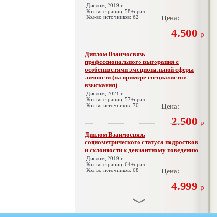
Диплом, 2019 г.
Кол-во страниц: 58+прил.
Кол-во источников: 62
Цена:
4.500
р
Диплом Взаимосвязь
профессионального выгорания с
особенностями эмоциональной сферы
личности (на примере специалистов
взыскания)
Диплом, 2021 г.
Кол-во страниц: 57+прил.
Кол-во источников: 70
Цена:
2.500
р
Диплом Взаимосвязь
социометрического статуса подростков
и склонности к девиантному поведению
Диплом, 2019 г.
Кол-во страниц: 64+прил.
Кол-во источников: 68
Цена:
4.999
р
Диплом Взаимосвязь эмпатии и