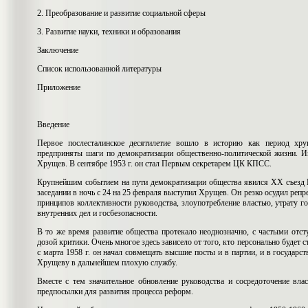
2. Преобразование и развитие социальной сферы
3. Развитие науки, техники и образования
Заключение
Список использованной литературы
Приложение
Введение
Первое послесталинское десятилетие вошло в историю как период хру
предприняты шаги по демократизации общественно-политической жизни. И
Хрущев. В сентябре 1953 г. он стал Первым секретарем ЦК КПСС.
Крупнейшим событием на пути демократизации общества явился XX съезд 
заседании в ночь с 24 на 25 февраля выступил Хрущев. Он резко осудил репре
принципов коллективности руководства, злоупотребление властью, утрату г
внутренних дел и госбезопасности.
В то же время развитие общества протекало неоднозначно, с частыми отс
дозой критики. Очень многое здесь зависело от того, кто персонально будет с
с марта 1958 г. он начал совмещать высшие посты и в партии, и в государс
Хрущеву в дальнейшем плохую службу.
Вместе с тем значительное обновление руководства и сосредоточение вл
предпосылки для развития процесса реформ.