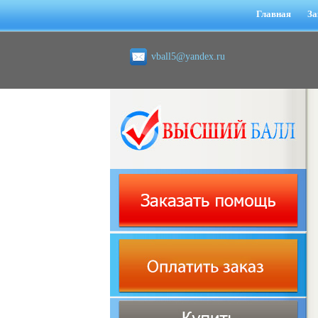
Главная
За
vball5@yandex.ru