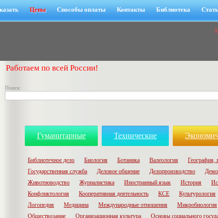
казать
Цены
Способы оплаты
Контакты
Библиотека
Стат
Работаем по всей России!
Поиск:
Гуманитарные
Технические
Экономич
Библиотечное дело
Биология
Ботаника
Валеология
География, 
Государственная служба
Деловое общение
Делопроизводство
Демо
Животноводство
Журналистика
Иностранный язык
История
Ис
Конфликтология
Кооперативная деятельность
КСЕ
Культурология
Логопедия
Медицина
Международные отношения
Микробиология
Обществозание
Организационная культура
Основы социального госуд