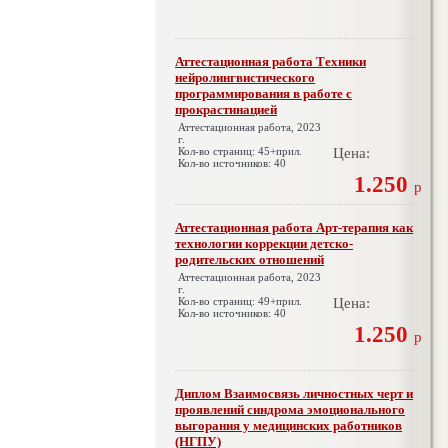
Аттестационная работа Техники
нейролингвистического
программирования в работе с
прокрастинацией
Аттестационная работа, 2023
г.
Кол-во страниц: 45+прил.
Цена:
Кол-во источников: 40
1.250
р
Аттестационная работа Арт-терапия как
технологии коррекции детско-
родительских отношений
Аттестационная работа, 2023
г.
Кол-во страниц: 49+прил.
Цена:
Кол-во источников: 40
1.250
р
Диплом Взаимосвязь личностных черт и
проявлений синдрома эмоционального
выгорания у медицинских работников
(НГПУ)