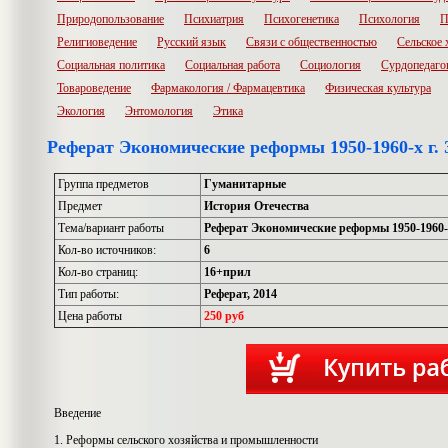
Природопользование
Психиатрия
Психогенетика
Психология
П
Религиоведение
Русский язык
Связи с общественностью
Сельское 
Социальная политика
Социальная работа
Социология
Сурдопедаго
Товароведение
Фармакология / Фармацевтика
Физическая культура
Экология
Энтомология
Этика
Реферат Экономические реформы 1950-1960-х г.
Группа предметов
Гуманитарные
Предмет
История Отечества
Тема/вариант работы
Реферат Экономические реформы 1950-1960-
Кол-во источников:
6
Кол-во страниц:
16+прил
Тип работы:
Реферат, 2014
Цена работы
250 руб
Введение
1. Реформы сельского хозяйства и промышленности