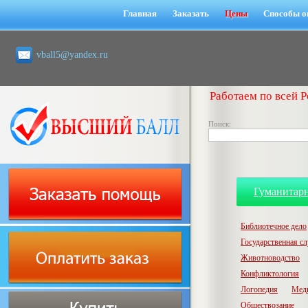
Главная
Заказать
Цены
Способы о
vball5@yandex.ru
Работаем по всей Р
Поиск:
Гуманитар
Библиотечное дело
Государственная с
Животноводство
Конфликтология
Логопедия
Мед
Обществозание