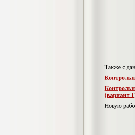
негативных эмоциональных состояний
у сотрудников медицинского центра в
условиях пандемии COVID-19
Диплом, 2021 г.
Кол-во страниц: 51+прил.
Кол-во источников: 77
Цена:
2.500
р
Диплом Виндикационный иск
Дипломная работа, 2015
Кол-во страниц: 66
Кол-во источников: 46
Цена:
Также с да
5.000
р
Контрольн
Контрольн
(вариант 1
Диплом Возмещение вреда,
причинённого жизни или здоровью
Новую рабо
гражданина в гражданском
законодательстве (СГУПС)
Диплом, 2019 г.
Кол-во страниц: 61+прил.
Кол-во источников: 50
Цена: