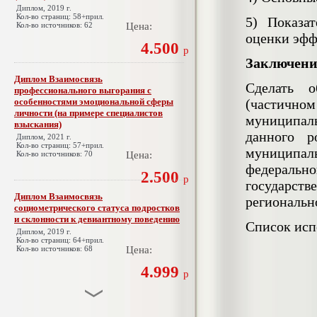
Диплом, 2019 г.
Кол-во страниц: 58+прил.
5) Показа
Кол-во источников: 62
Цена:
оценки эфф
4.500
р
Заключени
Диплом Взаимосвязь
Сделать о
профессионального выгорания с
особенностями эмоциональной сферы
(частично
личности (на примере специалистов
муниципаль
взыскания)
данного р
Диплом, 2021 г.
Кол-во страниц: 57+прил.
муниципа
Кол-во источников: 70
Цена:
федераль
2.500
р
государст
Диплом Взаимосвязь
региональн
социометрического статуса подростков
и склонности к девиантному поведению
Список исп
Диплом, 2019 г.
Кол-во страниц: 64+прил.
Кол-во источников: 68
Цена:
4.999
р
Диплом Взаимосвязь эмпатии и