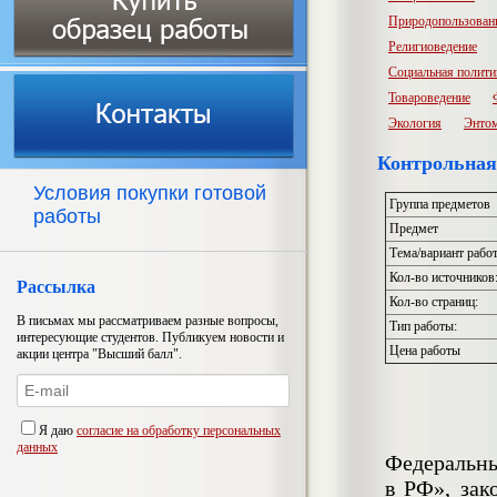
Природопользован
Религиоведение
Социальная полити
Товароведение
Экология
Энто
Контрольная
Условия покупки готовой
Группа предметов
работы
Предмет
Тема/вариант рабо
Кол-во источников
Рассылка
Кол-во страниц:
В письмах мы рассматриваем разные вопросы,
Тип работы:
интересующие студентов. Публикуем новости и
Цена работы
акции центра "Высший балл".
Я даю
согласие на обработку персональных
данных
Федеральны
в РФ», зак