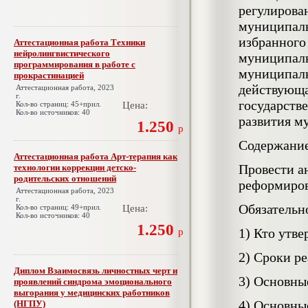
регулиров
муниципал
избранно
Аттестационная работа Техники
нейролингвистического
муниципал
программирования в работе с
муниципал
прокрастинацией
действующа
Аттестационная работа, 2023
г.
государст
Кол-во страниц: 45+прил.
Цена:
Кол-во источников: 40
развития м
1.250
р
Содержание
Аттестационная работа Арт-терапия как
Провести а
технологии коррекции детско-
родительских отношений
реформиров
Аттестационная работа, 2023
г.
Обязательн
Кол-во страниц: 49+прил.
Цена:
Кол-во источников: 40
1.250
1) Кто утв
р
2) Сроки р
Диплом Взаимосвязь личностных черт и
3) Основны
проявлений синдрома эмоционального
выгорания у медицинских работников
4) Основны
(НГПУ)