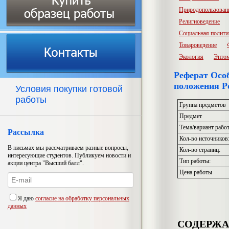
Природопользован
Религиоведение
Социальная полити
Товароведение
Экология
Энто
Реферат Особ
положения Р
Условия покупки готовой
работы
Группа предметов
Предмет
Тема/вариант рабо
Рассылка
Кол-во источников
В письмах мы рассматриваем разные вопросы,
Кол-во страниц:
интересующие студентов. Публикуем новости и
Тип работы:
акции центра "Высший балл".
Цена работы
Я даю
согласие на обработку персональных
данных
СОДЕРЖ