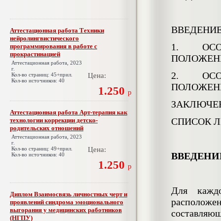
ВВЕДЕНИ
Аттестационная работа Техники
нейролингвистического
1. ОСО
программирования в работе с
прокрастинацией
ПОЛОЖЕН
Аттестационная работа, 2023
г.
2. ОСО
Кол-во страниц: 45+прил.
Цена:
Кол-во источников: 40
ПОЛОЖЕН
1.250
р
ЗАКЛЮЧЕ
Аттестационная работа Арт-терапия как
СПИСОК Л
технологии коррекции детско-
родительских отношений
Аттестационная работа, 2023
г.
Кол-во страниц: 49+прил.
Цена:
ВВЕДЕНИ
Кол-во источников: 40
1.250
р
Для каждо
Диплом Взаимосвязь личностных черт и
расположен
проявлений синдрома эмоционального
выгорания у медицинских работников
составляющ
(НГПУ)