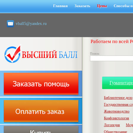
Главная
Заказать
Цены
Способы о
vball5@yandex.ru
Работаем по всей Р
Поиск:
Гуманитар
Библиотечное дело
Государственная с
Животноводство
Конфликтология
Логопедия
Мед
Обществозание