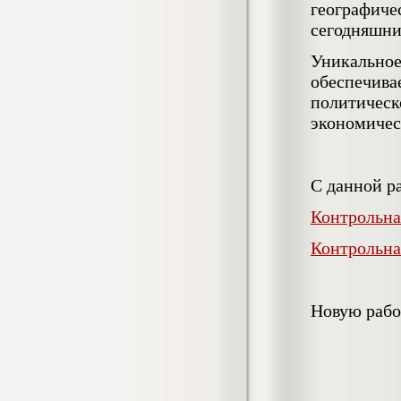
географиче
негативных эмоциональных состояний
у сотрудников медицинского центра в
сегодняшни
условиях пандемии COVID-19
Диплом, 2021 г.
Уникально
Кол-во страниц: 51+прил.
Кол-во источников: 77
Цена:
обеспечив
политическ
2.500
р
экономичес
Диплом Виндикационный иск
Дипломная работа, 2015
Кол-во страниц: 66
С данной р
Кол-во источников: 46
Цена:
5.000
р
Контрольна
Контрольна
Диплом Возмещение вреда,
причинённого жизни или здоровью
Новую рабо
гражданина в гражданском
законодательстве (СГУПС)
Диплом, 2019 г.
Кол-во страниц: 61+прил.
Кол-во источников: 50
Цена: