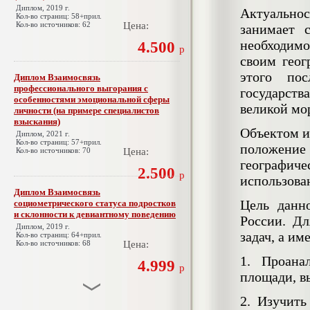
Диплом, 2019 г.
Актуальнос
Кол-во страниц: 58+прил.
Кол-во источников: 62
Цена:
занимает 
необходимо
4.500
р
своим гео
этого пос
Диплом Взаимосвязь
профессионального выгорания с
государств
особенностями эмоциональной сферы
великой мо
личности (на примере специалистов
взыскания)
Объектом и
Диплом, 2021 г.
Кол-во страниц: 57+прил.
положени
Кол-во источников: 70
Цена:
географиче
2.500
р
использова
Диплом Взаимосвязь
Цель данн
социометрического статуса подростков
и склонности к девиантному поведению
России. Д
Диплом, 2019 г.
задач, а им
Кол-во страниц: 64+прил.
Кол-во источников: 68
Цена:
1. Проана
4.999
р
площади, в
2. Изучить
Диплом Взаимосвязь эмпатии и