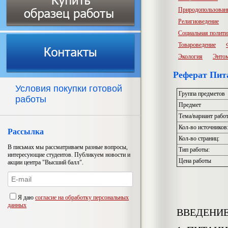
Природопользован
Религиоведение
Социальная полити
Товароведение
Экология
Энто
Реферат Пита
Условия покупки готовой
Группа предметов
работы
Предмет
Тема/вариант рабо
Кол-во источников
Рассылка
Кол-во страниц:
В письмах мы рассматриваем разные вопросы,
Тип работы:
интересующие студентов. Публикуем новости и
Цена работы
акции центра "Высший балл".
Я даю
согласие на обработку персональных
данных
ВВЕДЕНИ