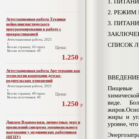
1. ПИТАН
2. РЕЖИМ
Аттестационная работа Техники
3. ПИТАН
нейролингвистического
программирования в работе с
ЗАКЛЮЧЕ
прокрастинацией
Аттестационная работа, 2023
г.
СПИСОК Л
Кол-во страниц: 45+прил.
Цена:
Кол-во источников: 40
1.250
р
Аттестационная работа Арт-терапия как
технологии коррекции детско-
ВВЕДЕНИ
родительских отношений
Аттестационная работа, 2023
Пищевые 
г.
Кол-во страниц: 49+прил.
Цена:
химическо
Кол-во источников: 40
виде. Бо
1.250
р
жиров.Осно
жиры и уг
Диплом Взаимосвязь личностных черт и
уровне, что
проявлений синдрома эмоционального
выгорания у медицинских работников
Энергозат
(НГПУ)