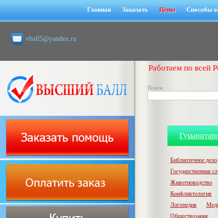
Главная
Заказать
Цены
Способы о
vball5@yandex.ru
Работаем по всей Р
Поиск:
Гуманитар
Библиотечное дело
Государственная с
Животноводство
Конфликтология
Логопедия
Мед
Обществозание