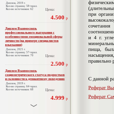
физически
Диплом, 2019 г.
Кол-во страниц: 58+прил.
(длительны
Кол-во источников: 62
Цена:
при органи
4.500
р
высококало
сочетани
Диплом Взаимосвязь
соотношение
профессионального выгорания с
особенностями эмоциональной сферы
и 4 г. угл
личности (на примере специалистов
минеральн
взыскания)
пища, был
Диплом, 2021 г.
Кол-во страниц: 57+прил.
насыщения
Кол-во источников: 70
Цена:
правильно р
2.500
р
Диплом Взаимосвязь
социометрического статуса подростков
С данной р
и склонности к девиантному поведению
Диплом, 2019 г.
Кол-во страниц: 64+прил.
Реферат Вы
Кол-во источников: 68
Цена:
Реферат Са
4.999
р
Диплом Взаимосвязь эмпатии и