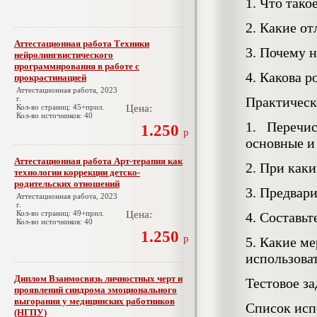
1. Что тако
2. Какие о
Аттестационная работа Техники
3. Почему 
нейролингвистического
программирования в работе с
4. Какова 
прокрастинацией
Аттестационная работа, 2023
г.
Практическ
Кол-во страниц: 45+прил.
Цена:
Кол-во источников: 40
1. Перечис
1.250
р
основные и
Аттестационная работа Арт-терапия как
2. При как
технологии коррекции детско-
родительских отношений
3. Предвар
Аттестационная работа, 2023
г.
Кол-во страниц: 49+прил.
Цена:
4. Составь
Кол-во источников: 40
1.250
р
5. Какие м
использоват
Диплом Взаимосвязь личностных черт и
Тестовое з
проявлений синдрома эмоционального
выгорания у медицинских работников
Список исп
(НГПУ)