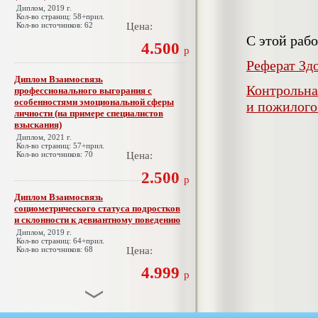
Диплом, 2019 г.
Кол-во страниц: 58+прил.
Кол-во источников: 62
Цена:
С этой раб
4.500
р
Реферат Зд
Диплом Взаимосвязь
Контрольна
профессионального выгорания с
особенностями эмоциональной сферы
и пожилого
личности (на примере специалистов
взыскания)
Диплом, 2021 г.
Кол-во страниц: 57+прил.
Кол-во источников: 70
Цена:
2.500
р
Диплом Взаимосвязь
социометрического статуса подростков
и склонности к девиантному поведению
Диплом, 2019 г.
Кол-во страниц: 64+прил.
Кол-во источников: 68
Цена:
4.999
р
Диплом Взаимосвязь эмпатии и