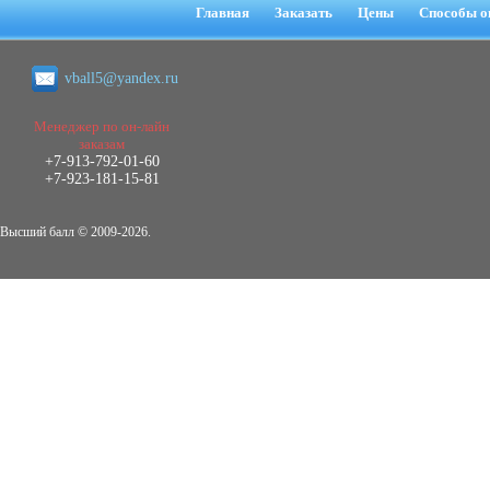
негативных эмоциональных состояний
Главная
Заказать
Цены
Способы о
у сотрудников медицинского центра в
условиях пандемии COVID-19
Диплом, 2021 г.
vball5@yandex.ru
Кол-во страниц: 51+прил.
Кол-во источников: 77
Цена:
2.500
Менеджер по он-лайн
р
заказам
+7-913-792-01-60
Диплом Виндикационный иск
+7-923-181-15-81
Дипломная работа, 2015
Кол-во страниц: 66
Кол-во источников: 46
Цена:
Высший балл © 2009-2026.
5.000
р
Диплом Возмещение вреда,
причинённого жизни или здоровью
гражданина в гражданском
законодательстве (СГУПС)
Диплом, 2019 г.
Кол-во страниц: 61+прил.
Кол-во источников: 50
Цена: