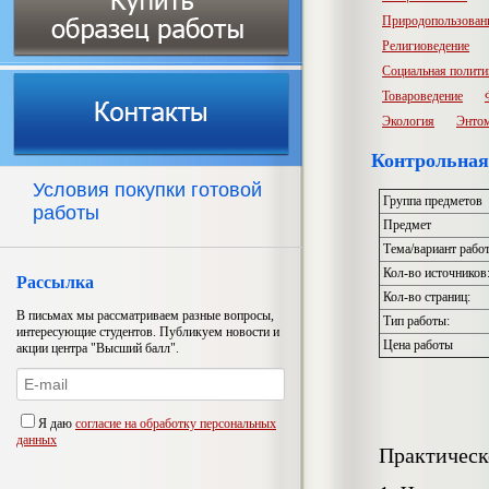
Природопользован
Религиоведение
Социальная полити
Товароведение
Экология
Энто
Контрольная 
Условия покупки готовой
Группа предметов
работы
Предмет
Тема/вариант рабо
Кол-во источников
Рассылка
Кол-во страниц:
В письмах мы рассматриваем разные вопросы,
Тип работы:
интересующие студентов. Публикуем новости и
Цена работы
акции центра "Высший балл".
Я даю
согласие на обработку персональных
данных
Практическ