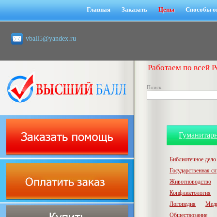
Главная
Заказать
Цены
Способы о
vball5@yandex.ru
Работаем по всей Р
Поиск:
Гуманитар
Библиотечное дело
Государственная с
Животноводство
Конфликтология
Логопедия
Мед
Обществозание