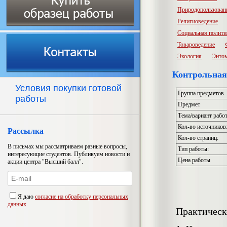
Природопользован
Религиоведение
Социальная полити
Товароведение
Экология
Энто
Контрольная 
Условия покупки готовой
Группа предметов
работы
Предмет
Тема/вариант рабо
Кол-во источников
Рассылка
Кол-во страниц:
В письмах мы рассматриваем разные вопросы,
Тип работы:
интересующие студентов. Публикуем новости и
Цена работы
акции центра "Высший балл".
Я даю
согласие на обработку персональных
данных
Практическ