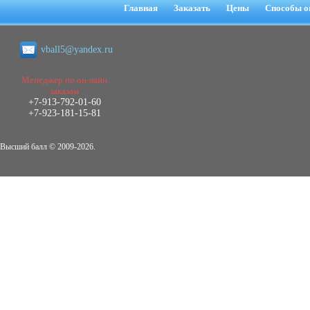
негативных эмоциональных состояний
Главная
Заказать
Цены
Способы о
у сотрудников медицинского центра в
условиях пандемии COVID-19
Диплом, 2021 г.
vball5@yandex.ru
Кол-во страниц: 51+прил.
Кол-во источников: 77
Цена:
2.500
Менеджер по он-лайн
р
заказам
+7-913-792-01-60
Диплом Виндикационный иск
+7-923-181-15-81
Дипломная работа, 2015
Кол-во страниц: 66
Кол-во источников: 46
Цена:
Высший балл © 2009-2026.
5.000
р
Диплом Возмещение вреда,
причинённого жизни или здоровью
гражданина в гражданском
законодательстве (СГУПС)
Диплом, 2019 г.
Кол-во страниц: 61+прил.
Кол-во источников: 50
Цена: