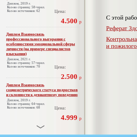
Диплом, 2019 г.
Кол-во страниц: 58+прил.
Кол-во источников: 62
Цена:
С этой раб
4.500
р
Реферат Зд
Диплом Взаимосвязь
Контрольна
профессионального выгорания с
особенностями эмоциональной сферы
и пожилого
личности (на примере специалистов
взыскания)
Диплом, 2021 г.
Кол-во страниц: 57+прил.
Кол-во источников: 70
Цена:
2.500
р
Диплом Взаимосвязь
социометрического статуса подростков
и склонности к девиантному поведению
Диплом, 2019 г.
Кол-во страниц: 64+прил.
Кол-во источников: 68
Цена:
4.999
р
Диплом Взаимосвязь эмпатии и