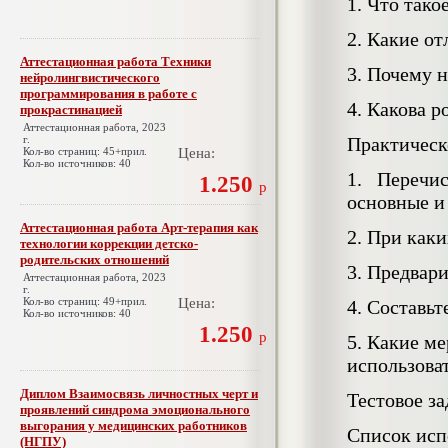
1. Что тако
2. Какие о
Аттестационная работа Техники
3. Почему 
нейролингвистического
программирования в работе с
4. Какова 
прокрастинацией
Аттестационная работа, 2023
г.
Практическ
Кол-во страниц: 45+прил.
Цена:
Кол-во источников: 40
1. Перечис
1.250
р
основные и
Аттестационная работа Арт-терапия как
2. При как
технологии коррекции детско-
родительских отношений
3. Предвар
Аттестационная работа, 2023
г.
Кол-во страниц: 49+прил.
Цена:
4. Составь
Кол-во источников: 40
1.250
р
5. Какие м
использоват
Диплом Взаимосвязь личностных черт и
Тестовое з
проявлений синдрома эмоционального
выгорания у медицинских работников
Список исп
(НГПУ)