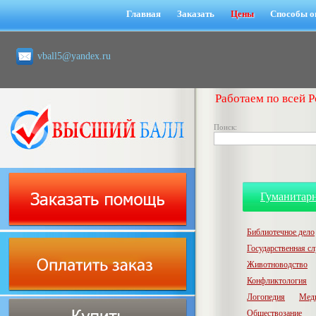
Главная
Заказать
Цены
Способы о
vball5@yandex.ru
Работаем по всей Р
Поиск:
Гуманитар
Библиотечное дело
Государственная с
Животноводство
Конфликтология
Логопедия
Мед
Обществозание