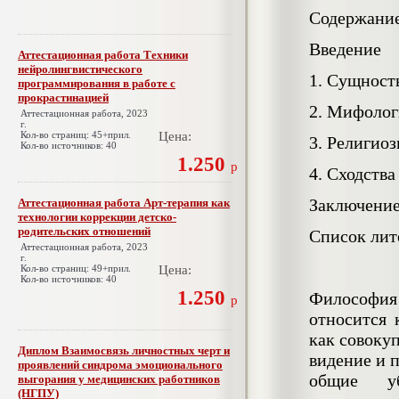
Содержани
Введение
Аттестационная работа Техники
нейролингвистического
1. Сущност
программирования в работе с
прокрастинацией
2. Мифолог
Аттестационная работа, 2023
г.
Кол-во страниц: 45+прил.
Цена:
3. Религио
Кол-во источников: 40
1.250
р
4. Сходств
Заключени
Аттестационная работа Арт-терапия как
технологии коррекции детско-
родительских отношений
Список лит
Аттестационная работа, 2023
г.
Кол-во страниц: 49+прил.
Цена:
Кол-во источников: 40
1.250
Философия 
р
относится 
как совоку
Диплом Взаимосвязь личностных черт и
видение и 
проявлений синдрома эмоционального
общие у
выгорания у медицинских работников
(НГПУ)