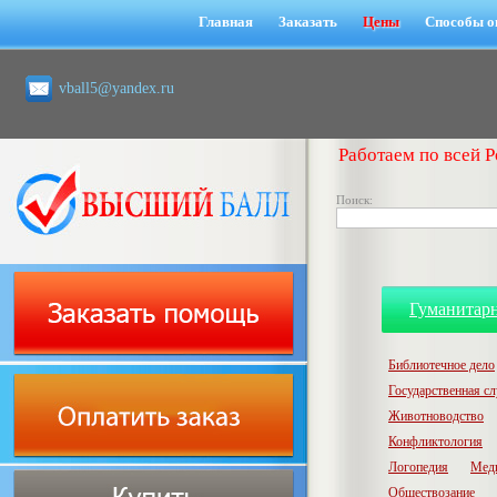
Главная
Заказать
Цены
Способы о
vball5@yandex.ru
Работаем по всей Р
Поиск:
Гуманитар
Библиотечное дело
Государственная с
Животноводство
Конфликтология
Логопедия
Мед
Обществозание