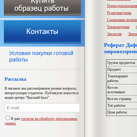
Природопользован
Религиоведение
Социальная полити
Товароведение
Экология
Энто
Реферат Доф
мировоззрени
Условия покупки готовой
работы
Группа предметов
Предмет
Тема/вариант
Рассылка
работы
Кол-во
В письмах мы рассматриваем разные вопросы,
источников:
интересующие студентов. Публикуем новости и
акции центра "Высший балл".
Кол-во страниц:
Тип работы:
Цена работы
Я даю
согласие на обработку персональных
данных