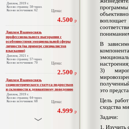
жизнедеяте
Диплом, 2019 г.
программы
Кол-во страниц: 58+прил.
Кол-во источников: 62
Цена:
объективн
4.500
воплощает
р
соответст
Диплом Взаимосвязь
пониманием
профессионального выгорания с
особенностями эмоциональной сферы
В зависим
личности (на примере специалистов
компонен
взыскания)
Диплом, 2021 г.
эмоционал
Кол-во страниц: 57+прил.
настроения
Кол-во источников: 70
Цена:
3) мироп
2.500
р
мировоззр
Диплом Взаимосвязь
полученный
социометрического статуса подростков
и склонности к девиантному поведению
это предста
Диплом, 2019 г.
Кол-во страниц: 64+прил.
Цель рабо
Кол-во источников: 68
Цена:
сходства м
4.999
р
Задачи:
1. Изучить
Диплом Взаимосвязь эмпатии и