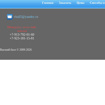
негативных эмоциональных состояний
Главная
Заказать
Цены
Способы о
у сотрудников медицинского центра в
условиях пандемии COVID-19
Диплом, 2021 г.
vball5@yandex.ru
Кол-во страниц: 51+прил.
Кол-во источников: 77
Цена:
2.500
Менеджер по он-лайн
р
заказам
+7-913-792-01-60
Диплом Виндикационный иск
+7-923-181-15-81
Дипломная работа, 2015
Кол-во страниц: 66
Кол-во источников: 46
Цена:
Высший балл © 2009-2026.
5.000
р
Диплом Возмещение вреда,
причинённого жизни или здоровью
гражданина в гражданском
законодательстве (СГУПС)
Диплом, 2019 г.
Кол-во страниц: 61+прил.
Кол-во источников: 50
Цена: