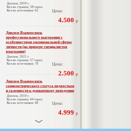
Диплом, 2019 г.
Кол-во страниц: 58+прил.
Кол-во источников: 62
Цена:
4.500
р
Диплом Взаимосвязь
профессионального выгорания с
особенностями эмоциональной сферы
личности (на примере специалистов
взыскания)
Диплом, 2021 г.
Кол-во страниц: 57+прил.
Кол-во источников: 70
Цена:
2.500
р
Диплом Взаимосвязь
социометрического статуса подростков
и склонности к девиантному поведению
Диплом, 2019 г.
Кол-во страниц: 64+прил.
Кол-во источников: 68
Цена:
4.999
р
Диплом Взаимосвязь эмпатии и