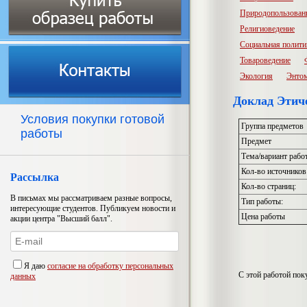
Природопользован
Религиоведение
Социальная полити
Товароведение
Экология
Энто
Доклад Этич
Условия покупки готовой
Группа предметов
работы
Предмет
Тема/вариант рабо
Кол-во источников
Рассылка
Кол-во страниц:
В письмах мы рассматриваем разные вопросы,
Тип работы:
интересующие студентов. Публикуем новости и
Цена работы
акции центра "Высший балл".
Я даю
согласие на обработку персональных
С этой работой по
данных