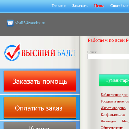
Главная
Заказать
Цены
Способы о
vball5@yandex.ru
Работаем по всей Р
Поиск:
Гуманитар
Библиотечное дело
Государственная с
Животноводство
Конфликтология
Логопедия
Мед
Обществозание