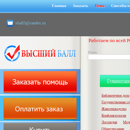
Главная
Заказать
Цены
Способы о
vball5@yandex.ru
Работаем по всей Р
Поиск:
Гуманитар
Библиотечное дело
Государственная с
Животноводство
Конфликтология
Логопедия
Мед
Обществозание