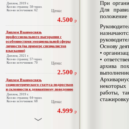
При органи
Диплом, 2019 г.
Кол-во страниц: 58+прил.
Для прави
Кол-во источников: 62
Цена:
положение 
4.500
р
Руководите
назначают
Диплом Взаимосвязь
профессионального выгорания с
руководите
особенностями эмоциональной сферы
Основу дея
личности (на примере специалистов
взыскания)
•
организац
Диплом, 2021 г.
•
ответстве
Кол-во страниц: 57+прил.
Кол-во источников: 70
Цена:
архива по
2.500
выполнение
р
Архивариу
Диплом Взаимосвязь
социометрического статуса подростков
некоторых
и склонности к девиантному поведению
работы, т
Диплом, 2019 г.
Кол-во страниц: 64+прил.
стажировку
Кол-во источников: 68
Цена:
4.999
р
Диплом Взаимосвязь эмпатии и