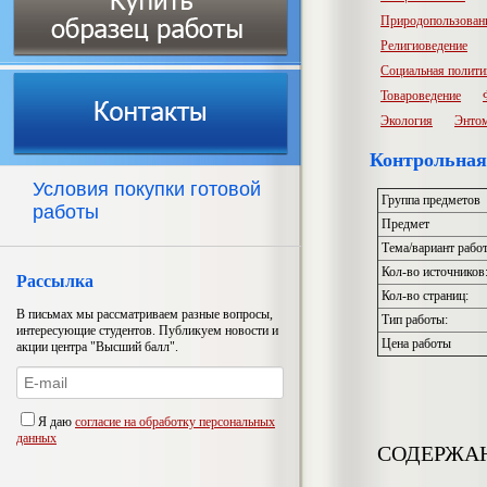
Природопользован
Религиоведение
Социальная полити
Товароведение
Экология
Энто
Контрольная
Условия покупки готовой
Группа предметов
работы
Предмет
Тема/вариант рабо
Кол-во источников
Рассылка
Кол-во страниц:
В письмах мы рассматриваем разные вопросы,
Тип работы:
интересующие студентов. Публикуем новости и
Цена работы
акции центра "Высший балл".
Я даю
согласие на обработку персональных
данных
СОДЕРЖА