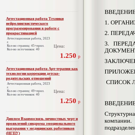
ВВЕДЕНИ
Аттестационная работа Техники
1. ОРГАН
нейролингвистического
программирования в работе с
2. ПЕРЕД
прокрастинацией
Аттестационная работа, 2023
г.
3. ПЕРЕ
Кол-во страниц: 45+прил.
Цена:
ДОКУМЕН
Кол-во источников: 40
1.250
р
ЗАКЛЮЧЕ
Аттестационная работа Арт-терапия как
ПРИЛОЖЕ
технологии коррекции детско-
родительских отношений
СПИСОК 
Аттестационная работа, 2023
г.
Кол-во страниц: 49+прил.
Цена:
Кол-во источников: 40
1.250
р
ВВЕДЕНИ
Структурна
Диплом Взаимосвязь личностных черт и
компании.
проявлений синдрома эмоционального
подразделе
выгорания у медицинских работников
(НГПУ)