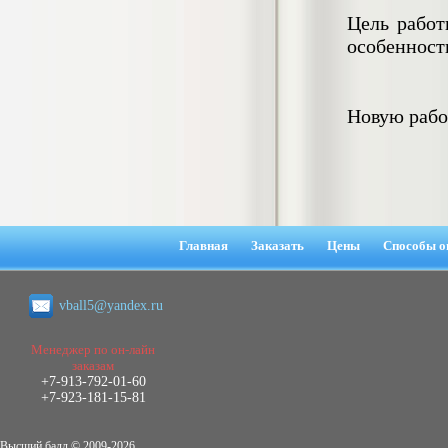
негативных эмоциональных состояний
Цель работ
у сотрудников медицинского центра в
особенност
условиях пандемии COVID-19
Диплом, 2021 г.
Кол-во страниц: 51+прил.
Кол-во источников: 77
Цена:
Новую рабо
2.500
р
Диплом Виндикационный иск
Дипломная работа, 2015
Кол-во страниц: 66
Кол-во источников: 46
Цена:
5.000
р
Главная
Заказать
Цены
Способы о
vball5@yandex.ru
Диплом Возмещение вреда,
причинённого жизни или здоровью
Менеджер по он-лайн
гражданина в гражданском
заказам
законодательстве (СГУПС)
+7-913-792-01-60
Диплом, 2019 г.
+7-923-181-15-81
Кол-во страниц: 61+прил.
Кол-во источников: 50
Цена:
Высший балл © 2009-2026.