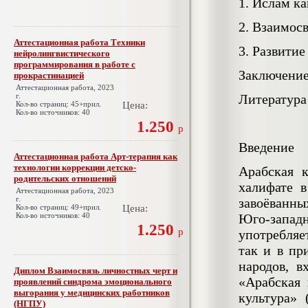
1. Ислам к
2. Взаимос
Аттестационная работа Техники
3. Развити
нейролингвистического
программирования в работе с
Заключени
прокрастинацией
Аттестационная работа, 2023
г.
Литератур
Кол-во страниц: 45+прил.
Цена:
Кол-во источников: 40
1.250
р
Введение
Аттестационная работа Арт-терапия как
технологии коррекции детско-
Арабская к
родительских отношений
халифате в
Аттестационная работа, 2023
г.
завоёванны
Кол-во страниц: 49+прил.
Цена:
Кол-во источников: 40
Юго-западн
1.250
р
употребляе
так и в пр
народов, в
Диплом Взаимосвязь личностных черт и
«Арабская 
проявлений синдрома эмоционального
выгорания у медицинских работников
культура» 
(НГПУ)