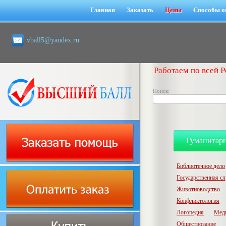
Главная
Заказать
Цены
Способы о
vball5@yandex.ru
Работаем по всей Р
Поиск:
Гуманитар
Библиотечное дело
Государственная с
Животноводство
Конфликтология
Логопедия
Мед
Обществозание