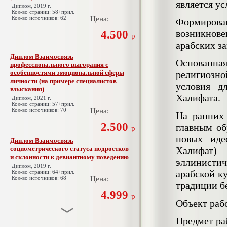
является у
Диплом, 2019 г.
Кол-во страниц: 58+прил.
Кол-во источников: 62
Цена:
Формирова
возникнове
4.500
р
арабских за
Диплом Взаимосвязь
Основанная
профессионального выгорания с
особенностями эмоциональной сферы
религиозно
личности (на примере специалистов
условия д
взыскания)
Халифата.
Диплом, 2021 г.
Кол-во страниц: 57+прил.
Кол-во источников: 70
Цена:
На ранних 
2.500
главным об
р
новых иде
Диплом Взаимосвязь
социометрического статуса подростков
Халифат) 
и склонности к девиантному поведению
эллинистич
Диплом, 2019 г.
арабской к
Кол-во страниц: 64+прил.
Кол-во источников: 68
Цена:
традиции б
4.999
р
Объект раб
Предмет ра
Диплом Взаимосвязь эмпатии и