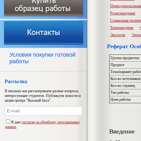
Природопользован
Религиоведение
Социальная полити
Товароведение
Экология
Энто
Реферат Осо
Условия покупки готовой
Группа предметов
работы
Предмет
Тема/вариант рабо
Кол-во источников
Рассылка
Кол-во страниц:
В письмах мы рассматриваем разные вопросы,
Тип работы:
интересующие студентов. Публикуем новости и
Цена работы
акции центра "Высший балл".
Я даю
согласие на обработку персональных
данных
Введение